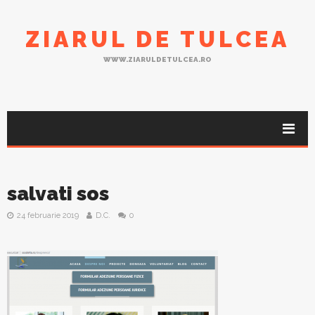
ZIARUL DE TULCEA
WWW.ZIARULDETULCEA.RO
salvati sos
24 februarie 2019
D.C.
0