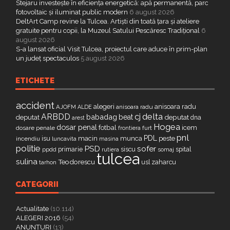
Stejaru investește în eficiența energetică: apă permanentă, parc
fotovoltaic și iluminat public modern
6 august 2026
DeltArt Camp revine la Tulcea. Artiști din toată țara și ateliere
gratuite pentru copii, la Muzeul Satului Pescăresc Tradițional
6
august 2026
S-a lansat oficial Visit Tulcea, proiectul care aduce în prim-plan
un județ spectaculos
5 august 2026
ETICHETE
accident
alegeri
anisoara radu
AJOFM
anisoara radu
ALDE
delta
ARBDD
cj
babadag
beat
deputat
deputat
dna
arest
Hogea
dosar penal
fotbal
icem
dosare penale
furt
frontiera
pnl
PDL
isu
macin
munca
peste
incendiu
luncavita
masina
politie
PSD
sofer
primarie
siscu
spital
ppdd
somaj
rutiera
tulcea
sulina
Teodorescu
zaharcu
tarhon
usl
CATEGORII
Actualitate
(10.114)
ALEGERI 2016
(54)
ANUNȚURI
(13)