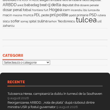
AJOFM
anisoara radu
ALDE
delta
ARBDD
cj
babadag
beat
deputat
dna
dosare penale
arest
Hogea
dosar penal
fotbal
icem
isu
furt
incendiu
luncavita
frontiera
pnl
politie
PSD
PDL
macin
munca
peste
primarie
ppdd
masina
rutiera
tulcea
sofer
sulina
Teodorescu
siscu
spital
somaj
tarhon
usl
zaharcu
CATEGORII
Categorii
RECENTE
Tulceanca Herea, campioană la dublu în turneul de la Southaven
9 august 2026
Reorganizarea ARBDD, „nota de plată” după războiul dintre
ministra USR și fostul guvernator
9 august 2026