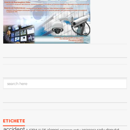
ETICHETE
accident
alegeri
anisoara radu deputat