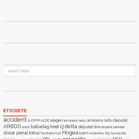
ETICHETE
accident
alegeri
anisoara radu deputat
AJOFM
anisoara radu
ALDE
delta
ARBDD
cj
babadag
beat
deputat
dna
dosare penale
arest
Hogea
dosar penal
fotbal
icem
isu
furt
incendiu
luncavita
frontiera