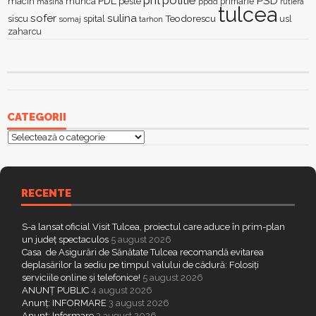
pnl
politie
PSD
PDL
macin
munca
peste
primarie
ppdd
masina
rutiera
tulcea
sofer
sulina
Teodorescu
siscu
spital
somaj
tarhon
usl
zaharcu
CATEGORII
Categorii
RECENTE
S-a lansat oficial Visit Tulcea, proiectul care aduce în prim-plan
un județ spectaculos
5 august 2026
Casa de Asigurări de Sănătate Tulcea recomandă evitarea
deplasărilor la sediu pe timpul valului de cădură: Folosiți
serviciile online și telefonice!
5 august 2026
ANUNȚ PUBLIC
4 august 2026
Anunț: INFORMARE
3 august 2026
Anunț: Informare
3 august 2026