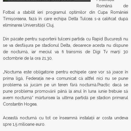
Română de
Fotbal a stabilit ieri programul optimilor din Cupa României
Timişoreana, fază în care echipa Delta Tulcea s-a calificat după
eliminarea Universităţii Cluj.
Din păcate pentru suporterii tulceni partida cu Rapid Bucureşti nu
se va desfăşura pe stadionul Delta, deoarece acesta nu dispune
de nocturnă, iar meciul va fi transmis de Digi Tv marţi 30
octombrie de la ora 21,30.
„Nocturna este obligatorie pentru echipele care vor să joace în
prima ligă, Federaţia ne-a comunicat că altfel nici nu se pune
problema să jucăm pe un teren fără nocturnă.Practic dacă se
pune problema promovării până la anul în luna iunie trebuie să
avem nocturnă“ mărturisea la ultima partidă pe stadion primarul
Constantin Hogea.
Această nocturnă cu tot ce înseamnă instalaţii ar costa undeva
spre 1,5 milioane euro.