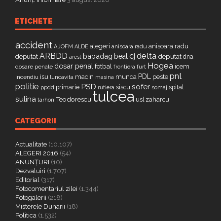
ETICHETE
accident
alegeri
anisoara radu
AJOFM
anisoara radu
ALDE
delta
ARBDD
cj
babadag
beat
deputat
deputat
dna
arest
Hogea
dosar penal
fotbal
icem
dosare penale
furt
frontiera
pnl
PDL
isu
macin
munca
peste
incendiu
luncavita
masina
politie
PSD
sofer
primarie
siscu
spital
ppdd
somaj
rutiera
tulcea
sulina
Teodorescu
zaharcu
tarhon
usl
CATEGORII
Actualitate
(10.107)
ALEGERI 2016
(54)
ANUNȚURI
(10)
Dezvaluiri
(1.707)
Editorial
(317)
Fotocomentariul zilei
(1.344)
Fotogalerii
(218)
Misterele Dunarii
(18)
Politica
(1.532)