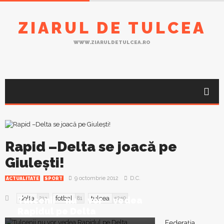
ZIARUL DE TULCEA
WWW.ZIARULDETULCEA.RO
Rapid –Delta se joacă pe
Giuleşti!
9 octombrie 2012
D.C.
ACTUALITATE
SPORT
delta
fotbal
tulcea
Tulcenii nu vor vedea
213
81
5259
Rapidul pe Delta
Federaţia