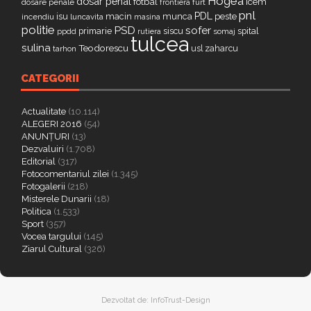
Hogea
dosar penal
fotbal
icem
dosare penale
furt
frontiera
pnl
PDL
isu
macin
munca
peste
incendiu
luncavita
masina
politie
PSD
sofer
primarie
siscu
spital
ppdd
somaj
rutiera
tulcea
sulina
Teodorescu
zaharcu
tarhon
usl
CATEGORII
Actualitate
(10.114)
ALEGERI 2016
(54)
ANUNȚURI
(13)
Dezvaluiri
(1.708)
Editorial
(317)
Fotocomentariul zilei
(1.345)
Fotogalerii
(218)
Misterele Dunarii
(18)
Politica
(1.533)
Sport
(357)
Vocea targului
(145)
Ziarul Cultural
(326)
Dezvoltat de:
InfoTrust-Design