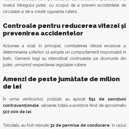
nivelul întregului județ, cu scopul de a preveni accidentele de
circulație și de a crește siguranța rutieră.
Controale pentru reducerea vitezei și
prevenirea accidentelor
Acțiunea a vizat, în principal, combaterea vitezei excesive și
determinarea șoferilor să adopte un comportament responsabil în
trafic. Oamenii legii au intensificat controalele pe drumurile din
județ, urmărind respectarea legislației rutiere.
Amenzi de peste jumătate de milion
de lei
În urma verificărilor, polițiștii au aplicat
651 de sancțiuni
contravenționale
, valoarea totală a acestora fiind de aproximativ
507.000 de lei
.
Totodată, au fost reținute
32 de permise de conducere
, în cazul