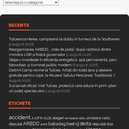
Categorii
RECENTE
Tulceanca Herea, campioană la dublu în turneul de la Southaven
9 august 2026
Reorganizarea ARBDD, „nota de plată” după războiul dintre
ministra USR și fostul guvernator
9 august 2026
Stejaru investește în eficiența energetică: apă permanentă, parc
fotovoltaic și iluminat public modern
6 august 2026
DeltArt Camp revine la Tulcea. Artiști din toată țara și ateliere
gratuite pentru copii, la Muzeul Satului Pescăresc Tradițional
6
august 2026
S-a lansat oficial Visit Tulcea, proiectul care aduce în prim-plan
un județ spectaculos
5 august 2026
ETICHETE
accident
alegeri
anisoara radu
AJOFM
anisoara radu
ALDE
delta
ARBDD
cj
babadag
beat
deputat
deputat
dna
arest