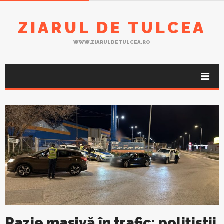
ZIARUL DE TULCEA
WWW.ZIARULDETULCEA.RO
Razie masivă în trafic: polițiștii