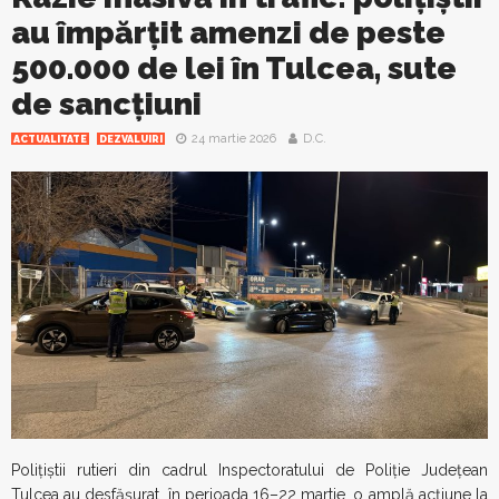
au împărțit amenzi de peste
500.000 de lei în Tulcea, sute
de sancțiuni
24 martie 2026
D.C.
ACTUALITATE
DEZVALUIRI
Polițiștii rutieri din cadrul Inspectoratului de Poliție Județean
Tulcea au desfășurat, în perioada 16–22 martie, o amplă acțiune la