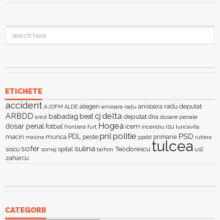
ETICHETE
accident
alegeri
anisoara radu deputat
AJOFM
anisoara radu
ALDE
delta
ARBDD
cj
babadag
beat
deputat
dna
dosare penale
arest
Hogea
dosar penal
fotbal
icem
isu
furt
incendiu
luncavita
frontiera
pnl
politie
PSD
PDL
macin
munca
peste
primarie
ppdd
masina
rutiera
tulcea
sofer
sulina
Teodorescu
siscu
spital
somaj
tarhon
usl
zaharcu
CATEGORII