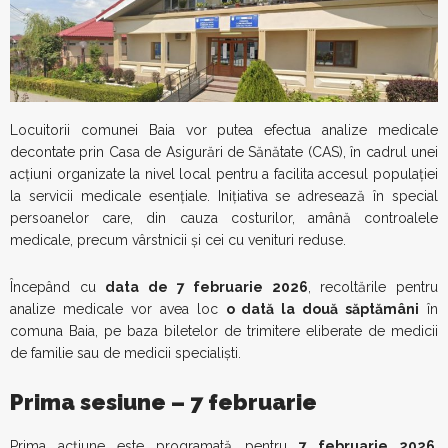
Locuitorii comunei Baia vor putea efectua analize medicale
decontate prin Casa de Asigurări de Sănătate (CAS), în cadrul unei
acțiuni organizate la nivel local pentru a facilita accesul populației
la servicii medicale esențiale. Inițiativa se adresează în special
persoanelor care, din cauza costurilor, amână controalele
medicale, precum vârstnicii și cei cu venituri reduse.
Începând cu
data de 7 februarie 2026
, recoltările pentru
analize medicale vor avea loc
o dată la două săptămâni
în
comuna Baia, pe baza biletelor de trimitere eliberate de medicii
de familie sau de medicii specialiști.
Prima sesiune – 7 februarie
Prima acțiune este programată pentru
7 februarie 2026
,