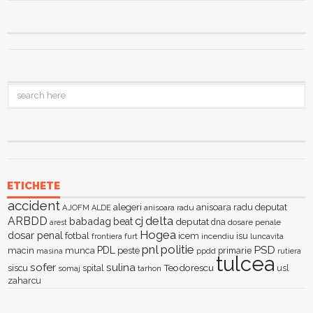
ETICHETE
accident
alegeri
anisoara radu deputat
AJOFM
anisoara radu
ALDE
delta
ARBDD
cj
babadag
beat
deputat
dna
dosare penale
arest
Hogea
dosar penal
fotbal
icem
isu
furt
incendiu
luncavita
frontiera
pnl
politie
PSD
PDL
macin
munca
peste
primarie
ppdd
masina
rutiera
tulcea
sofer
sulina
Teodorescu
siscu
spital
somaj
tarhon
usl
zaharcu