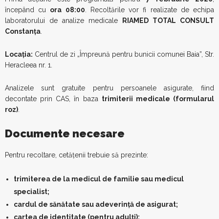
începând cu
ora 08:00
. Recoltările vor fi realizate de echipa
laboratorului de analize medicale
RIAMED TOTAL CONSULT
Constanța
.
Locația:
Centrul de zi „Împreună pentru bunicii comunei Baia”, Str.
Heracleea nr. 1.
Analizele sunt gratuite pentru persoanele asigurate, fiind
decontate prin CAS, în baza
trimiterii medicale (formularul
roz)
.
Documente necesare
Pentru recoltare, cetățenii trebuie să prezinte:
trimiterea de la medicul de familie sau medicul
specialist;
cardul de sănătate sau adeverință de asigurat;
cartea de identitate (pentru adulți);