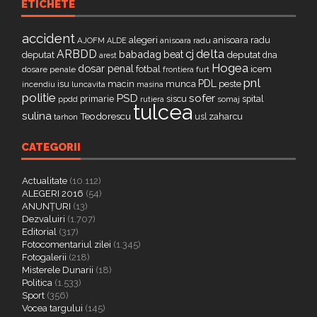
ETICHETE
accident
alegeri
anisoara radu
AJOFM
anisoara radu
ALDE
delta
ARBDD
cj
babadag
beat
deputat
deputat
dna
arest
Hogea
dosar penal
fotbal
icem
dosare penale
furt
frontiera
pnl
PDL
isu
macin
munca
peste
incendiu
luncavita
masina
politie
PSD
sofer
primarie
siscu
spital
ppdd
somaj
rutiera
tulcea
sulina
Teodorescu
zaharcu
tarhon
usl
CATEGORII
Actualitate
(10.112)
ALEGERI 2016
(54)
ANUNȚURI
(13)
Dezvaluiri
(1.707)
Editorial
(317)
Fotocomentariul zilei
(1.345)
Fotogalerii
(218)
Misterele Dunarii
(18)
Politica
(1.533)
Sport
(356)
Vocea targului
(145)