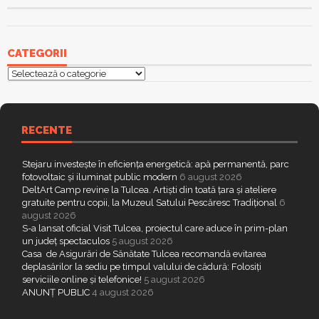
CATEGORII
Categorii
RECENTE
Stejaru investește în eficiența energetică: apă permanentă, parc
fotovoltaic și iluminat public modern
6 august 2026
DeltArt Camp revine la Tulcea. Artiști din toată țara și ateliere
gratuite pentru copii, la Muzeul Satului Pescăresc Tradițional
6
august 2026
S-a lansat oficial Visit Tulcea, proiectul care aduce în prim-plan
un județ spectaculos
5 august 2026
Casa de Asigurări de Sănătate Tulcea recomandă evitarea
deplasărilor la sediu pe timpul valului de cădură: Folosiți
serviciile online și telefonice!
5 august 2026
ANUNȚ PUBLIC
4 august 2026