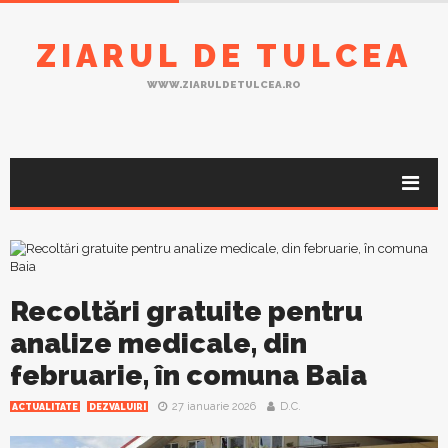
ZIARUL DE TULCEA
WWW.ZIARULDETULCEA.RO
Recoltări gratuite pentru
analize medicale, din
februarie, în comuna Baia
27 ianuarie 2026
D.C.
ACTUALITATE
DEZVALUIRI