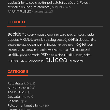
deplasărilor la sediu pe timpul valului de cădură: Folosiți
serviciile online și telefonice!
5 august 2026
ANUNȚ PUBLIC
4 august 2026
ETICHETE
accident
alegeri
anisoara radu
AJOFM
anisoara radu
ALDE
delta
ARBDD
cj
babadag
beat
deputat
deputat
dna
arest
Hogea
dosar penal
fotbal
icem
dosare penale
furt
frontiera
pnl
PDL
isu
macin
munca
peste
incendiu
luncavita
masina
politie
PSD
sofer
primarie
siscu
spital
ppdd
somaj
rutiera
tulcea
sulina
Teodorescu
zaharcu
tarhon
usl
CATEGORII
Actualitate
(10.112)
ALEGERI 2016
(54)
ANUNȚURI
(13)
Dezvaluiri
(1.707)
Editorial
(317)
Fotocomentariul zilei
(1.345)
Fotogalerii
(218)