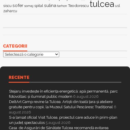
tulcea
sofer
sulina
Teodorescu
siscu
spital
somaj
tarhon
usl
zaharcu
CATEGORII
Categorii
RECENTE
Stejaru investește în eficiența energetică: apă permanentă, parc
fotovoltaic și iluminat public modern
6 august 2026
DeltArt Camp revine la Tulcea. Artiști din toată țara și ateliere
gratuite pentru copii, la Muzeul Satului Pescăresc Tradițional
6
august 2026
S-a lansat oficial Visit Tulcea, proiectul care aduce în prim-plan
un județ spectaculos
5 august 2026
Casa de Asigurări de Sănătate Tulcea recomandă evitarea