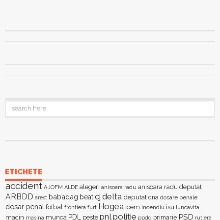
ETICHETE
accident
alegeri
anisoara radu deputat
AJOFM
anisoara radu
ALDE
delta
ARBDD
cj
babadag
beat
deputat
dna
dosare penale
arest
Hogea
dosar penal
fotbal
icem
isu
furt
incendiu
luncavita
frontiera
pnl
politie
PSD
PDL
macin
munca
peste
primarie
ppdd
masina
rutiera