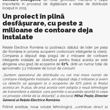
importantă în procesul de digitalizare a rețelei de distribuție
început în 2015.
Un proiect în plină
desfășurare, cu peste 2
milioane de contoare deja
instalate
Rețele Electrice România își păstrează statutul de lider pe piața
din România în privința acoperirii contorizării inteligente la clienți.
Compania a depășit deja pragul de 2 milioane de contoare
inteligente instalate, iar obiectivul pentru finalul acestui an este
atingerea unui grad de acoperire de
67%
, dintr-un număr total de
aproximativ 3,2 milioane de locuri de consum
„Suntem operatorul de distribuție cu cel mai mare număr de
contoare inteligente instalate, am depășit deja 2 milioane și avem
ca obiectiv să ajungem la o acoperire de 67% până la finalul
acestui an. În plus, de anul acesta vom adopta o nouă tehnologie
de transmitere a datelor, care permite o acuratețe sporită în ceea
ce privește citirile de la distanță”, a declarat
Mihai Pește, Director
General al Rețele Electrice România
.
Potrivit acestuia, noua soluție tehnologică
„contribuie direct la