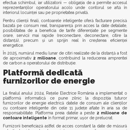
efectua schimbul, iar utilizatorii — obligația de a permite accesul
reprezentanților operatorului acolo unde contorul se află în
interiorul locuinței sau pe proprietatea privată.
Pentru clienții finali, contoarele inteligente oferă facturare precisă
bazată pe consum real, transparență prin acces la date detaliate,
posibilitatea de a beneficia de tarife diferențiate pe segmente
orare, servicii mai rapide (reconectare, deconectare, citire la
distanță), precum și un sprijin real în creșterea eficienței
energetice.
În 2025, numărul mediu lunar de citiri realizate de la distanță a fost
de aproximativ
2 milioane
, contribuind la reducerea amprentei
de carbon a operatorului de distribuție.
Platformă dedicată
furnizorilor de energie
La finalul anului 2024, Rețele Electrice România a implementat o
platformă informatică ce pune zilnic la dispoziția tuturor
furnizorilor de energie electrică datele de consum ale clienților
cu contoare inteligente din cele 11 județe aflate în aria sa de
responsabilitate. Platforma preia datele a peste
2 milioane de
contoare inteligente
în format primar, ușor de prelucrat.
Furnizorii beneficiază astfel de acces constant la date de măsură