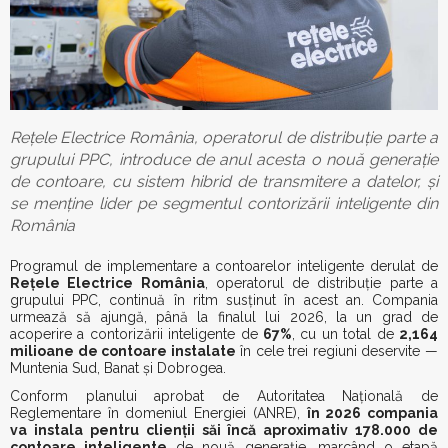
Re
țele Electrice România, o
peratorul de distribuție parte a
grupului PPC, introduce de anul acesta o nouă generație
de contoare, cu sistem hibrid de transmitere a datelor, și
se menține lider pe segmentul contorizării inteligente din
România
Programul de implementare a contoarelor inteligente derulat de
Rețele Electrice România
, operatorul de distribuție parte a
grupului PPC, continuă în ritm susținut în acest an. Compania
urmează să ajungă, până la finalul lui 2026, la un grad de
acoperire a contorizării inteligente de
67%
, cu un total de
2,164
milioane de contoare instalate
în cele trei regiuni deservite —
Muntenia Sud, Banat și Dobrogea.
Conform planului aprobat de Autoritatea Națională de
Reglementare în domeniul Energiei (ANRE),
în 2026 compania
va instala pentru clie
nții săi
încă aproximativ 178.000 de
contoare inteligente
de nouă generație, marcând o etapă