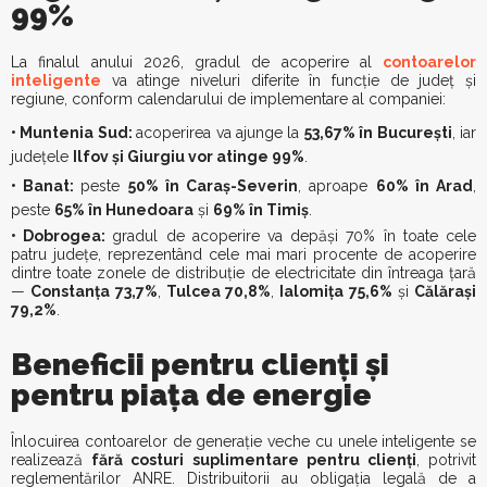
99%
La finalul anului 2026, gradul de acoperire al
contoarelor
inteligente
va atinge niveluri diferite în funcție de județ și
regiune, conform calendarului de implementare al companiei:
• Muntenia Sud:
acoperirea va ajunge la
53,67% în București
, iar
județele
Ilfov și Giurgiu vor atinge 99%
.
• Banat:
peste
50% în Caraș-Severin
, aproape
60% în Arad
,
peste
65% în Hunedoara
și
69% în Timiș
.
• Dobrogea:
gradul de acoperire va depăși 70% în toate cele
patru județe, reprezentând cele mai mari procente de acoperire
dintre toate zonele de distribuție de electricitate din întreaga țară
—
Constanța 73,7%
,
Tulcea 70,8%
,
Ialomița 75,6%
și
Călărași
79,2%
.
Beneficii pentru clienți și
pentru piața de energie
Înlocuirea contoarelor de generație veche cu unele inteligente se
realizează
fără costuri suplimentare pentru clienți
, potrivit
reglementărilor ANRE. Distribuitorii au obligația legală de a