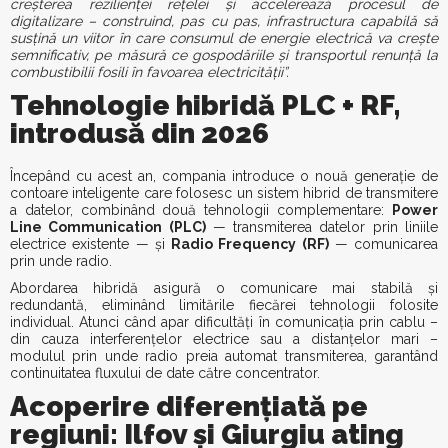
creșterea rezilienței rețelei și accelerează procesul de
digitalizare – construind, pas cu pas, infrastructura capabilă să
susțină un viitor în care consumul de energie electrică va crește
semnificativ, pe măsură ce gospodăriile și transportul renunță la
combustibilii fosili în favoarea electricității”.
Tehnologie hibridă PLC + RF,
introdusă din 2026
Începând cu acest an, compania introduce o nouă generație de
contoare inteligente care folosesc un sistem hibrid de transmitere
a datelor, combinând două tehnologii complementare:
Power
Line Communication (PLC)
— transmiterea datelor prin liniile
electrice existente — și
Radio Frequency (RF)
— comunicarea
prin unde radio.
Abordarea hibridă asigură o comunicare mai stabilă și
redundantă, eliminând limitările fiecărei tehnologii folosite
individual. Atunci când apar dificultăți în comunicația prin cablu –
din cauza interferențelor electrice sau a distanțelor mari –
modulul prin unde radio preia automat transmiterea, garantând
continuitatea fluxului de date către concentrator.
Acoperire diferențiată pe
regiuni: Ilfov și Giurgiu ating