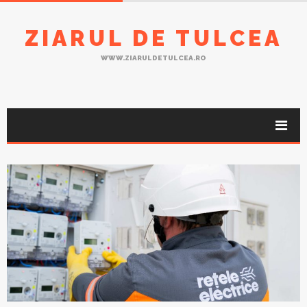
ZIARUL DE TULCEA
WWW.ZIARULDETULCEA.RO