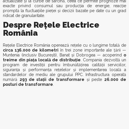
actualizate și la curbe de sarcină, ceea ce permite prognoze mai
exacte privind consumul sau producția de energie, reacție
promptă la fluctuațiile pieței și decizii bazate pe date cu un grad
ridicat de granularitate.
Despre Rețele Electrice
România
Rețele Electrice România operează rețele cu o lungime totală de
circa 136.000 de kilometri
în trei zone importante ale țării —
Muntenia (inclusiv București), Banat și Dobrogea — acoperind
o
treime din piața locală de distribuție
. Compania dezvoltă un
program de investiții pentru îmbunătățirea calității serviciilor,
siguranța și performanța rețelelor și implementarea locală a
standardelor de mediu ale grupului PPC. Infrastructura operată
numără
293 de stații de transformare
și peste
26.000 de
posturi de transformare
.