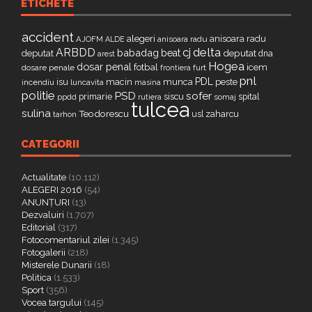
ETICHETE
accident
alegeri
anisoara radu
AJOFM
anisoara radu
ALDE
delta
ARBDD
cj
babadag
beat
deputat
deputat
dna
arest
Hogea
dosar penal
fotbal
icem
dosare penale
furt
frontiera
pnl
PDL
isu
macin
munca
peste
incendiu
luncavita
masina
politie
PSD
sofer
primarie
siscu
spital
ppdd
somaj
rutiera
tulcea
sulina
Teodorescu
zaharcu
tarhon
usl
CATEGORII
Actualitate
(10.112)
ALEGERI 2016
(54)
ANUNȚURI
(13)
Dezvaluiri
(1.707)
Editorial
(317)
Fotocomentariul zilei
(1.345)
Fotogalerii
(218)
Misterele Dunarii
(18)
Politica
(1.533)
Sport
(356)
Vocea targului
(145)