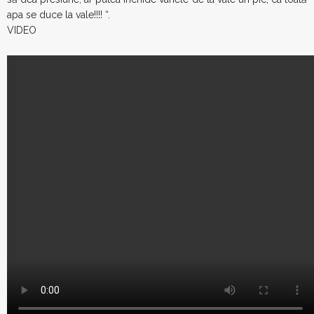
apa se duce la vale!!!! “.
VIDEO