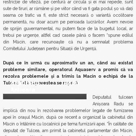
restricție de viteză, pe centură ar circula și ei mai repede, sunt
sute de tiruri, ar rămâne şi pe viitor când va fi gata podul şo vă daţi
seama ce trafic va fi, este strict necesară o variantă ocolitoare
permanentă, nu doar acum pe perioada lucrărilor. Avem nevoie
de sprijin guvernamental, nu putem face de la bugetul local, ar
trebui pe urgențe, altfel cad casele până o facem “spune edilul
din Măcin, care recunoaște că nu a semnalat problema
Comitetului Județean pentru Situații de Urgență.
După ce în urmă cu aproximativ un an, când au existat
probleme similare, operatorul Aquaserv a promis că va
rezolva problemele şi a trimis la Macin o echipă de la
deputatul Radu
Tulcea, iată că povestea se repetă.
Anișoara
Deputatul tulcean
Anișoara Radu se
implică din nou în rezolvarea problemelor legate de furnizarea
apei în orașul Măcin, după ce recent a organizat la cabinetul din
Măcin o întâlnire cu localnicii pe tema furnizării apei. “În calitate de
deputat de Tulcea, am primit la cabinetul parlamentar din Măcin,