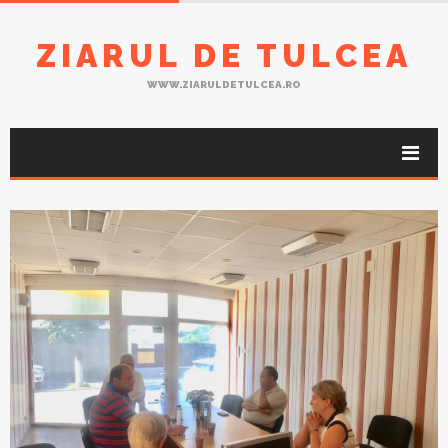
ZIARUL DE TULCEA
WWW.ZIARULDETULCEA.RO