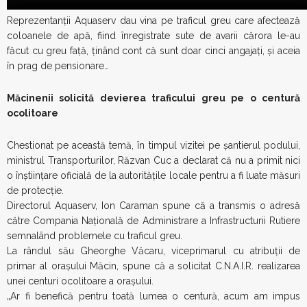
Reprezentanții Aquaserv dau vina pe traficul greu care afectează
coloanele de apă, fiind înregistrate sute de avarii cărora le-au
făcut cu greu față, ţinând cont că sunt doar cinci angajați, şi aceia
în prag de pensionare…
Măcinenii solicită devierea traficului greu pe o centură
ocolitoare
Chestionat pe această temă, în timpul vizitei pe șantierul podului,
ministrul Transporturilor, Răzvan Cuc a declarat că nu a primit nici
o înștiințare oficială de la autoritățile locale pentru a fi luate măsuri
de protecție.
Directorul Aquaserv, Ion Caraman spune că a transmis o adresă
către Compania Națională de Administrare a Infrastructurii Rutiere
semnalând problemele cu traficul greu.
La rândul său Gheorghe Văcaru, viceprimarul cu atribuții de
primar al orașului Măcin, spune că a solicitat C.N.A.I.R. realizarea
unei centuri ocolitoare a orașului.
„Ar fi benefică pentru toată lumea o centură, acum am impus