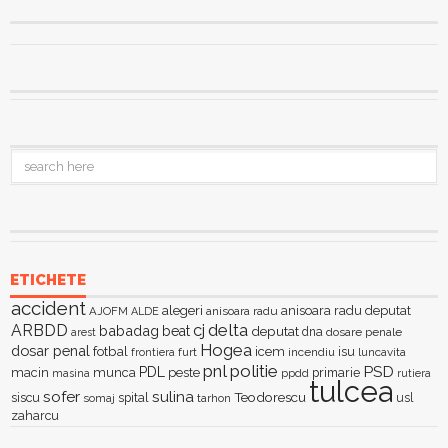
ETICHETE
accident
alegeri
anisoara radu deputat
AJOFM
anisoara radu
ALDE
delta
ARBDD
cj
babadag
beat
deputat
dna
dosare penale
arest
Hogea
dosar penal
fotbal
icem
isu
furt
incendiu
luncavita
frontiera
pnl
politie
PSD
PDL
macin
munca
peste
primarie
ppdd
masina
rutiera
tulcea
sofer
sulina
Teodorescu
siscu
spital
somaj
tarhon
usl
zaharcu