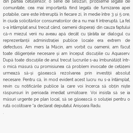
din partea cetățenilor, o serie de sesizări, probleme legate de
comunitate, cea mai importantă fiind legată de furnizarea apei
potabile, care este întreruptă în fiecare zi, în medie între 3 şi 5 ore,
în ciuda solicitărilor consumatorilor de a nu mai fi întreruptă. La fel
s-a întâmplat anul trecut când, oamenii disperați din cauza faptului
că-n miezul verii nu aveau apă decât cu țârâita iar dialogul cu
reprezentanții administrației publice locale era extrem de
defectuos. Am mers la Măcin, am vorbit cu oamenii, am făcut
toate diligențele necesare și am început discuțiile cu Aquaserv.
După toate discuțiile de anul trecut lucrurile s-au îmbunătățit într-
o mică măsură cu promisiunea că problem invocate de cetățeni
urmează să-și găsească rezolvarea prin investiții absolut
necesare. Pentru că, în mod evident acest lucru nu s-a întâmplat,
revin cu notificările publice la care voi încerca să obțin niște
răspunsuri în perioada imediat următoare. Voi insista să se ia
măsuri urgente pe plan local, să se găsească o soluției pentru o
rută ocolitoare “a declarat deputatul Anișoara Radu.
.