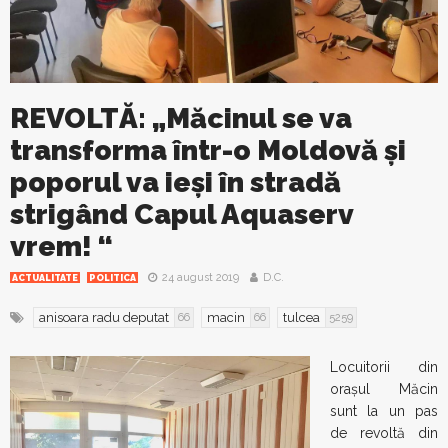
REVOLTĂ: „Măcinul se va
transforma într-o Moldovă și
poporul va ieși în stradă
strigând Capul Aquaserv
vrem! “
24 august 2019
D.C.
ACTUALITATE
POLITICA
anisoara radu deputat
macin
tulcea
66
66
5259
Locuitorii din
orașul Măcin
sunt la un pas
de revoltă din