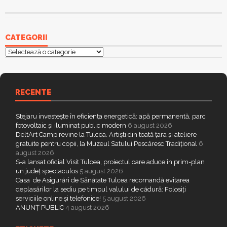
CATEGORII
Categorii
RECENTE
Stejaru investește în eficiența energetică: apă permanentă, parc
fotovoltaic și iluminat public modern
6 august 2026
DeltArt Camp revine la Tulcea. Artiști din toată țara și ateliere
gratuite pentru copii, la Muzeul Satului Pescăresc Tradițional
6
august 2026
S-a lansat oficial Visit Tulcea, proiectul care aduce în prim-plan
un județ spectaculos
5 august 2026
Casa de Asigurări de Sănătate Tulcea recomandă evitarea
deplasărilor la sediu pe timpul valului de cădură: Folosiți
serviciile online și telefonice!
5 august 2026
ANUNȚ PUBLIC
4 august 2026