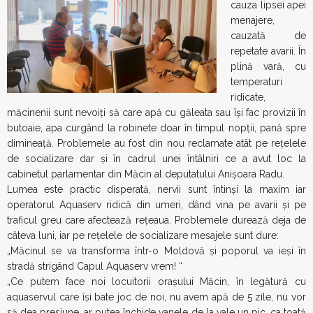
cauza lipsei apei
menajere,
cauzată de
repetate avarii. În
plină vară, cu
temperaturi
ridicate,
măcinenii sunt nevoiți să care apă cu găleata sau își fac provizii în
butoaie, apa curgând la robinete doar în timpul nopţii, pană spre
dimineață. Problemele au fost din nou reclamate atât pe rețelele
de socializare dar și în cadrul unei întâlniri ce a avut loc la
cabinetul parlamentar din Măcin al deputatului Anișoara Radu.
Lumea este practic disperată, nervii sunt întinși la maxim iar
operatorul Aquaserv ridică din umeri, dând vina pe avarii și pe
traficul greu care afectează rețeaua. Problemele durează deja de
câteva luni, iar pe rețelele de socializare mesajele sunt dure:
„Măcinul se va transforma într-o Moldovă și poporul va ieși în
stradă strigând Capul Aquaserv vrem! “
„Ce putem face noi locuitorii orașului Măcin, în legătură cu
aquaservul care își bate joc de noi, nu avem apă de 5 zile, nu vor
să dea presiune, ar putea închide vanele de la vale un pic, ca toată