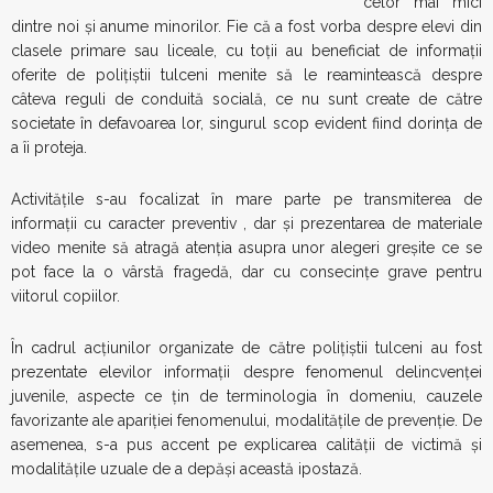
celor mai mici
dintre noi și anume minorilor. Fie că a fost vorba despre elevi din
clasele primare sau liceale, cu toții au beneficiat de informații
oferite de polițiștii tulceni menite să le reamintească despre
câteva reguli de conduită socială, ce nu sunt create de către
societate în defavoarea lor, singurul scop evident fiind dorința de
a îi proteja.
Activitățile s-au focalizat în mare parte pe transmiterea de
informații cu caracter preventiv , dar și prezentarea de materiale
video menite să atragă atenția asupra unor alegeri greșite ce se
pot face la o vârstă fragedă, dar cu consecințe grave pentru
viitorul copiilor.
În cadrul acțiunilor organizate de către polițiștii tulceni au fost
prezentate elevilor informații despre fenomenul delincvenței
juvenile, aspecte ce țin de terminologia în domeniu, cauzele
favorizante ale apariției fenomenului, modalitățile de prevenție. De
asemenea, s-a pus accent pe explicarea calității de victimă și
modalitățile uzuale de a depăși această ipostază.