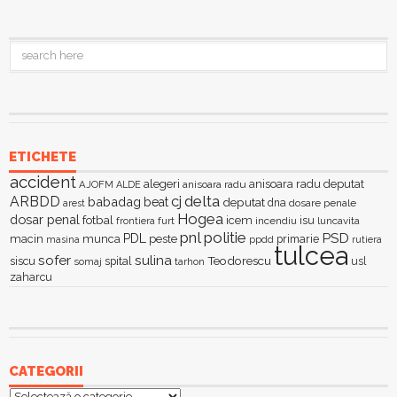
ETICHETE
accident
alegeri
anisoara radu deputat
AJOFM
anisoara radu
ALDE
delta
ARBDD
cj
babadag
beat
deputat
dna
dosare penale
arest
Hogea
dosar penal
fotbal
icem
isu
furt
incendiu
luncavita
frontiera
pnl
politie
PSD
PDL
macin
munca
peste
primarie
ppdd
masina
rutiera
tulcea
sofer
sulina
Teodorescu
siscu
spital
somaj
tarhon
usl
zaharcu
CATEGORII
Categorii