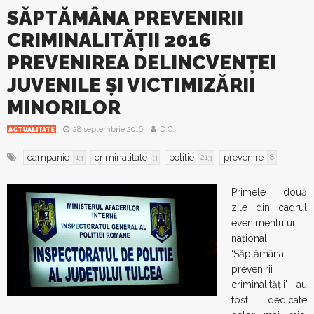
SĂPTĂMÂNA PREVENIRII
CRIMINALITĂȚII 2016
PREVENIREA DELINCVENȚEI
JUVENILE ȘI VICTIMIZĂRII
MINORILOR
28 septembrie 2016
D.C.
ACTUALITATE
campanie
criminalitate
politie
prevenire
13
3
213
8
Primele două
zile din cadrul
evenimentului
național
‘Săptămâna
prevenirii
criminalității’ au
fost dedicate