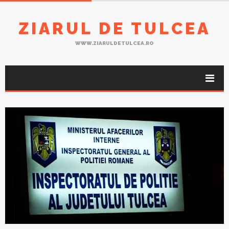
ZIARUL DE TULCEA
WWW.ZIARULDETULCEA.RO