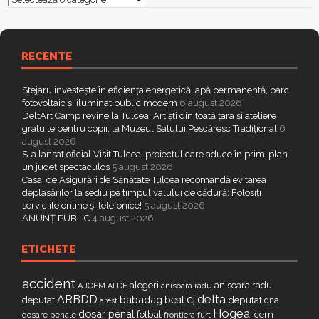
RECENTE
Stejaru investește în eficiența energetică: apă permanentă, parc
fotovoltaic și iluminat public modern
6 august 2026
DeltArt Camp revine la Tulcea. Artiști din toată țara și ateliere
gratuite pentru copii, la Muzeul Satului Pescăresc Tradițional
6
august 2026
S-a lansat oficial Visit Tulcea, proiectul care aduce în prim-plan
un județ spectaculos
5 august 2026
Casa de Asigurări de Sănătate Tulcea recomandă evitarea
deplasărilor la sediu pe timpul valului de cădură: Folosiți
serviciile online și telefonice!
5 august 2026
ANUNȚ PUBLIC
4 august 2026
ETICHETE
accident
alegeri
anisoara radu
AJOFM
anisoara radu
ALDE
delta
ARBDD
cj
babadag
beat
deputat
deputat
dna
arest
Hogea
dosar penal
fotbal
icem
dosare penale
furt
frontiera