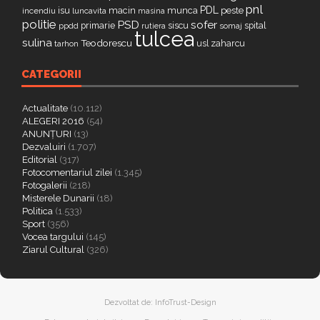
pnl
PDL
isu
macin
munca
peste
incendiu
luncavita
masina
politie
PSD
sofer
primarie
siscu
spital
ppdd
somaj
rutiera
tulcea
sulina
Teodorescu
zaharcu
tarhon
usl
CATEGORII
Actualitate
(10.112)
ALEGERI 2016
(54)
ANUNȚURI
(13)
Dezvaluiri
(1.707)
Editorial
(317)
Fotocomentariul zilei
(1.345)
Fotogalerii
(218)
Misterele Dunarii
(18)
Politica
(1.533)
Sport
(356)
Vocea targului
(145)
Ziarul Cultural
(326)
Dezvoltat de:
InfoTrust-Design