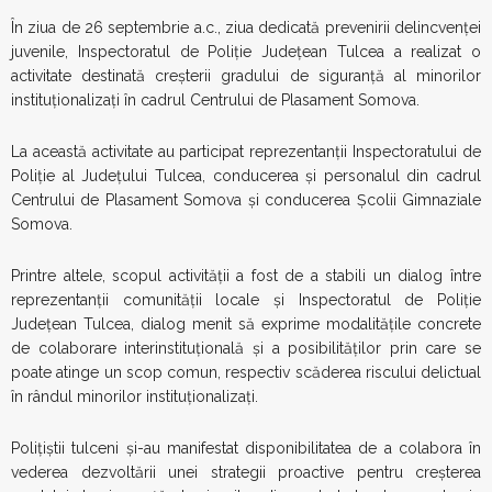
În ziua de 26 septembrie a.c., ziua dedicată prevenirii delincvenței
juvenile, Inspectoratul de Poliție Județean Tulcea a realizat o
activitate destinată creșterii gradului de siguranță al minorilor
instituționalizați în cadrul Centrului de Plasament Somova.
La această activitate au participat reprezentanții Inspectoratului de
Poliție al Județului Tulcea, conducerea și personalul din cadrul
Centrului de Plasament Somova și conducerea Școlii Gimnaziale
Somova.
Printre altele, scopul activității a fost de a stabili un dialog între
reprezentanții comunității locale și Inspectoratul de Poliție
Județean Tulcea, dialog menit să exprime modalitățile concrete
de colaborare interinstituțională și a posibilităților prin care se
poate atinge un scop comun, respectiv scăderea riscului delictual
în rândul minorilor instituționalizați.
Polițiștii tulceni și-au manifestat disponibilitatea de a colabora în
vederea dezvoltării unei strategii proactive pentru creșterea