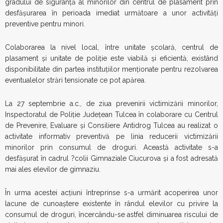
gradului de siguranță al minorilor din centrul de plasament prin
desfășurarea în perioada imediat următoare a unor activități
preventive pentru minori.
Colaborarea la nivel local, între unitate școlară, centrul de
plasament și unitate de poliție este viabilă și eficientă, existând
disponibilitate din partea instituțiilor menționate pentru rezolvarea
eventualelor strări tensionate ce pot apărea.
La 27 septembrie a.c., de ziua prevenirii victimizării minorilor,
Inspectoratul de Poliție Județean Tulcea în colaborare cu Centrul
de Prevenire, Evaluare și Consiliere Antidrog Tulcea au realizat o
activitate informativ preventivă pe linia reducerii victimizării
minorilor prin consumul de droguri. Această activitate s-a
desfășurat în cadrul ?colii Gimnaziale Ciucurova și a fost adresată
mai ales elevilor de gimnaziu.
În urma acestei acțiuni întreprinse s-a urmărit acoperirea unor
lacune de cunoaștere existente în rândul elevilor cu privire la
consumul de droguri, încercându-se astfel diminuarea riscului de