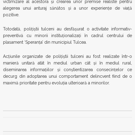
victimizare al acestora și crearea unor premise realiste pentru
alegerea unui anturaj sănătos și a unor experiențe de viață
pozitive.
Totodată, polițiștii tulceni au desfășurat o activitate informativ-
preventivă cu minorii instituționalizați în cadrul centrului de
plasament ‘Speranța’ din municipiul Tulcea.
Acțiunile organizate de polițiștii tulceni au fost realizate într-o
manieră unitară atât în mediul urban cât și în mediul rural,
diseminarea informațiilor și conștientizarea consecințelor ce
decurg din adoptarea unui comportament delincvent fiind de o
maximă prioritate pentru evoluția ulterioară a minorilor.