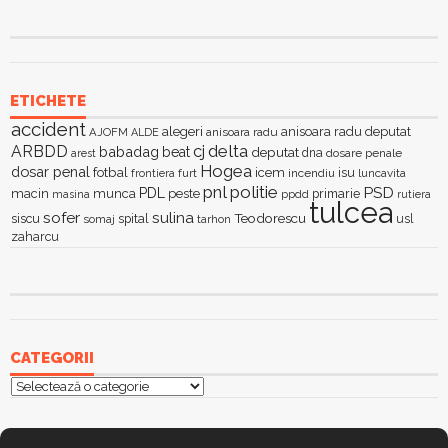
ETICHETE
accident
alegeri
anisoara radu deputat
AJOFM
anisoara radu
ALDE
delta
ARBDD
cj
babadag
beat
deputat
dna
dosare penale
arest
Hogea
dosar penal
fotbal
icem
isu
furt
incendiu
luncavita
frontiera
pnl
politie
PSD
PDL
macin
munca
peste
primarie
ppdd
masina
rutiera
tulcea
sofer
sulina
Teodorescu
siscu
spital
somaj
tarhon
usl
zaharcu
CATEGORII
Categorii