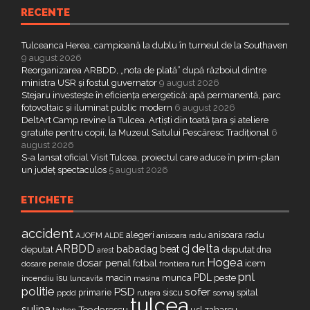
RECENTE
Tulceanca Herea, campioană la dublu în turneul de la Southaven
9 august 2026
Reorganizarea ARBDD, „nota de plată” după războiul dintre
ministra USR și fostul guvernator
9 august 2026
Stejaru investește în eficiența energetică: apă permanentă, parc
fotovoltaic și iluminat public modern
6 august 2026
DeltArt Camp revine la Tulcea. Artiști din toată țara și ateliere
gratuite pentru copii, la Muzeul Satului Pescăresc Tradițional
6
august 2026
S-a lansat oficial Visit Tulcea, proiectul care aduce în prim-plan
un județ spectaculos
5 august 2026
ETICHETE
accident
alegeri
anisoara radu
AJOFM
anisoara radu
ALDE
delta
ARBDD
cj
babadag
beat
deputat
deputat
dna
arest
Hogea
dosar penal
fotbal
icem
dosare penale
furt
frontiera
pnl
PDL
isu
macin
munca
peste
incendiu
luncavita
masina
politie
PSD
sofer
primarie
siscu
spital
ppdd
somaj
rutiera
tulcea
sulina
Teodorescu
zaharcu
tarhon
usl