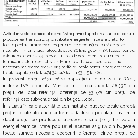
Având în vedere proiectul de hotărâre privind aprobarea tarifelor pentru
producerea, transportul și distribuția energiei termice și a prețurilor
locale pentru furnizarea energiei termice produsă pe bază de gaze
naturale în municipiul Tulcea de către SC Energoterm SA Tulcea, pentru
asigurarea continuității serviciului public de alimentare cu energie
termică în sistem centralizat în Municipiul Tulcea, rezultă că fiind
necesară majorarea prețurilor și tarifelor locale pentru energia termică
livrată populației de la 474,34 lei/Gcal la 531,15 lei/Gcal.
În prezent, prețul afișat către populație este de 220 lei/Gcal,
inclusiv TVA, populația Municipiului Tulcea suportă 46,33% din
prețul de local referință, diferența de 53,67% din prețul de
referință este subvenționată din bugetul local.
În situația în care autoritățile administrației publice locale aprobă
prețuri locale ale energiei termice facturate populației mai mici
decât prețul de producere, transport, distribuție și furnizare a
energiei termice livrate populației, acestea asigură din bugetele
locale sumele necesare acoperirii diferenței dintre prețul de