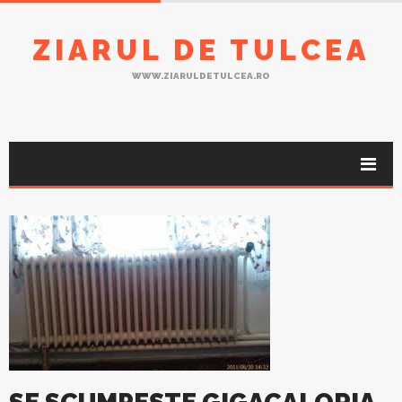
ZIARUL DE TULCEA
WWW.ZIARULDETULCEA.RO