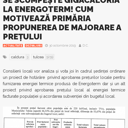
SE SCUMPEȘTE GIGACALORIA
LA ENERGOTERM! CUM
MOTIVEAZĂ PRIMĂRIA
PROPUNEREA DE MAJORARE A
PREȚULUI
30 octombrie 2019
D.C.
ACTUALITATE
DEZVALUIRI
caldura
tulcea
3
5259
Consilierii locali vor analiza și vota joi în cadrul ședinței ordinare
un proiect de hotărâre
privind aprobarea prețurilor locale pentru
furnizarea energiei termice produsă de Energoterm dar și un alt
proiect privind
aprobarea preţului local al energiei termice
facturate populației și acordarea subvenției din bugetul local.