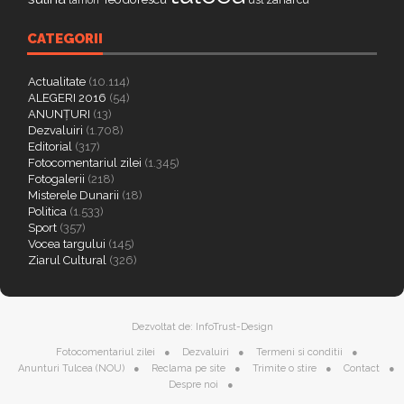
CATEGORII
Actualitate
(10.114)
ALEGERI 2016
(54)
ANUNȚURI
(13)
Dezvaluiri
(1.708)
Editorial
(317)
Fotocomentariul zilei
(1.345)
Fotogalerii
(218)
Misterele Dunarii
(18)
Politica
(1.533)
Sport
(357)
Vocea targului
(145)
Ziarul Cultural
(326)
Dezvoltat de:
InfoTrust-Design
Fotocomentariul zilei
Dezvaluiri
Termeni si conditii
Anunturi Tulcea (NOU)
Reclama pe site
Trimite o stire
Contact
Despre noi