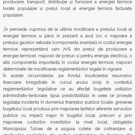
producere, transport, distribuție și furnizare a energiei termice
livrate populației și prețul local al energiei termice facturate
populației.
„În perioada cuprinsă de la ultima modificare a prețului local al
energiei termice și până în prezent a avut loc o majorare a
prețului gazelor naturale (componentă esențială în costul energiei
termice, reprezentând cam 70% din prețul de producere a
energiei termice), majorări de prețuri și pentru energia electrică, o
altă componentă importantă în costul energiei termice, majorări
determinate de modificarea reglementărilor legale în vigoare.
În aceste circumstanțe, pe fondul insuficienței resurselor
financiare înregistrate în cursul anului 2019 în contextul
reglementărilor legislative ce au afectat bugetele unităților
administrativ-teritoriale, lipsa predictibilității în ceea ce privește
legislația incidentă în domeniul finanțelor publice locale, grevarea
bugetului local produsă prin majorarea tarifelor aferente serviciilor
publice cu impact major în bugetul local, precum și prin
majorarea costurilor investițiilor la nivel local, obligațiile
Municipiului Tulcea de a asigura cotele de cofinanțare și