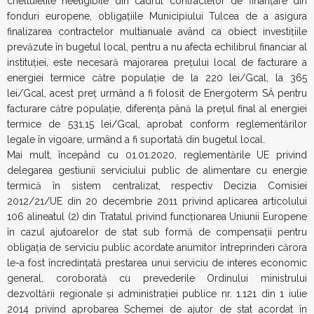
cheltuielile neeligibile din cadrul contractelor de finanțare din
fonduri europene, obligațiile Municipiului Tulcea de a asigura
finalizarea contractelor multianuale având ca obiect investițiile
prevăzute în bugetul local, pentru a nu afecta echilibrul financiar al
instituției, este necesară majorarea prețului local de facturare a
energiei termice către populație de la 220 lei/Gcal, la 365
lei/Gcal, acest preț urmând a fi folosit de Energoterm SĂ pentru
facturare către populație, diferența până la prețul final al energiei
termice de 531,15 lei/Gcal, aprobat conform reglementărilor
legale în vigoare, urmând a fi suportată din bugetul local.
Mai mult, începând cu 01.01.2020, reglementările UE privind
delegarea gestiunii serviciului public de alimentare cu energie
termică în sistem centralizat, respectiv Decizia Comisiei
2012/21/UE din 20 decembrie 2011 privind aplicarea articolului
106 alineatul (2) din Tratatul privind funcționarea Uniunii Europene
în cazul ajutoarelor de stat sub formă de compensații pentru
obligația de serviciu public acordate anumitor întreprinderi cărora
le-a fost încredințată prestarea unui serviciu de interes economic
general, coroborată cu prevederile Ordinului ministrului
dezvoltării regionale și administrației publice nr. 1.121 din 1 iulie
2014 privind aprobarea Schemei de ajutor de stat acordat în