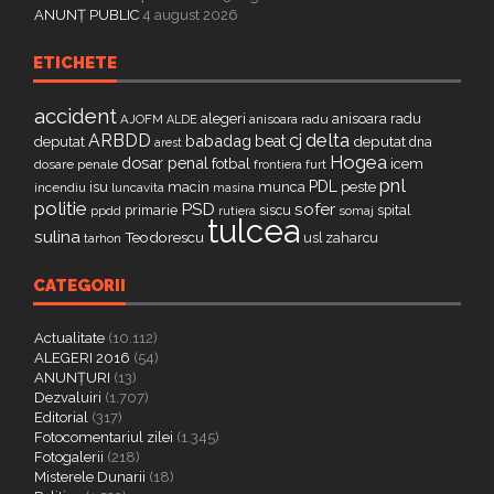
ANUNȚ PUBLIC
4 august 2026
ETICHETE
accident
alegeri
anisoara radu
AJOFM
anisoara radu
ALDE
delta
ARBDD
cj
babadag
beat
deputat
deputat
dna
arest
Hogea
dosar penal
fotbal
icem
dosare penale
furt
frontiera
pnl
PDL
isu
macin
munca
peste
incendiu
luncavita
masina
politie
PSD
sofer
primarie
siscu
spital
ppdd
somaj
rutiera
tulcea
sulina
Teodorescu
zaharcu
tarhon
usl
CATEGORII
Actualitate
(10.112)
ALEGERI 2016
(54)
ANUNȚURI
(13)
Dezvaluiri
(1.707)
Editorial
(317)
Fotocomentariul zilei
(1.345)
Fotogalerii
(218)
Misterele Dunarii
(18)