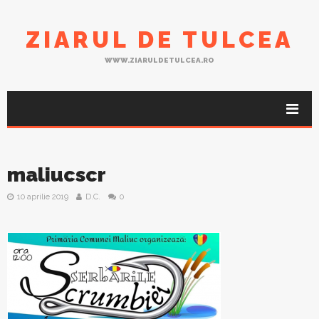
ZIARUL DE TULCEA
WWW.ZIARULDETULCEA.RO
maliucscr
10 aprilie 2019
D.C.
0