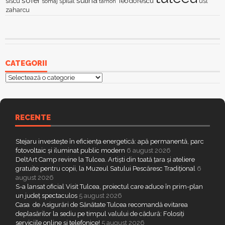
sofer
sulina
Teodorescu
siscu
spital
somaj
tarhon
usl
zaharcu
CATEGORII
Categorii
RECENTE
Stejaru investește în eficiența energetică: apă permanentă, parc
fotovoltaic și iluminat public modern
6 august 2026
DeltArt Camp revine la Tulcea. Artiști din toată țara și ateliere
gratuite pentru copii, la Muzeul Satului Pescăresc Tradițional
6
august 2026
S-a lansat oficial Visit Tulcea, proiectul care aduce în prim-plan
un județ spectaculos
5 august 2026
Casa de Asigurări de Sănătate Tulcea recomandă evitarea
deplasărilor la sediu pe timpul valului de cădură: Folosiți
serviciile online și telefonice!
5 august 2026