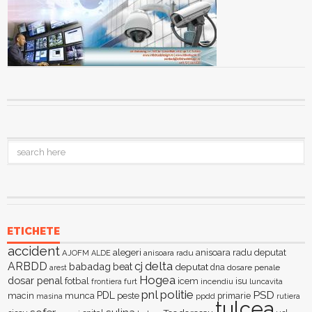
ETICHETE
accident
alegeri
anisoara radu deputat
AJOFM
anisoara radu
ALDE
delta
ARBDD
cj
babadag
beat
deputat
dna
dosare penale
arest
Hogea
dosar penal
fotbal
icem
isu
furt
incendiu
luncavita
frontiera
pnl
politie
PSD
PDL
macin
munca
peste
primarie
ppdd
masina
rutiera
tulcea