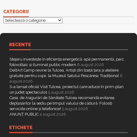
CATEGORII
Categorii
RECENTE
Stejaru investește în eficiența energetică: apă permanentă, parc
fotovoltaic și iluminat public modern
6 august 2026
DeltArt Camp revine la Tulcea. Artiști din toată țara și ateliere
gratuite pentru copii, la Muzeul Satului Pescăresc Tradițional
6
august 2026
S-a lansat oficial Visit Tulcea, proiectul care aduce în prim-plan
un județ spectaculos
5 august 2026
Casa de Asigurări de Sănătate Tulcea recomandă evitarea
deplasărilor la sediu pe timpul valului de cădură: Folosiți
serviciile online și telefonice!
5 august 2026
ANUNȚ PUBLIC
4 august 2026
ETICHETE