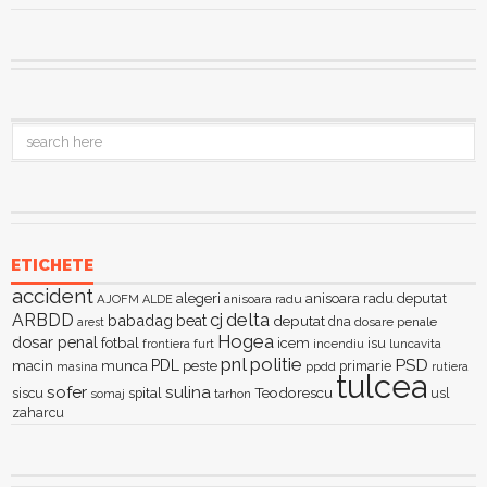
ETICHETE
accident
alegeri
anisoara radu deputat
AJOFM
anisoara radu
ALDE
delta
ARBDD
cj
babadag
beat
deputat
dna
dosare penale
arest
Hogea
dosar penal
fotbal
icem
isu
furt
incendiu
luncavita
frontiera
pnl
politie
PSD
PDL
macin
munca
peste
primarie
ppdd
masina
rutiera
tulcea
sofer
sulina
Teodorescu
siscu
spital
somaj
tarhon
usl
zaharcu