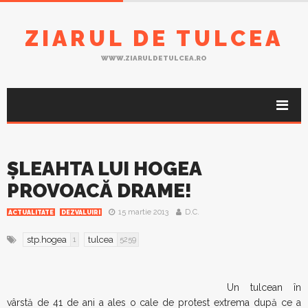
ZIARUL DE TULCEA
WWW.ZIARULDETULCEA.RO
ŞLEAHTA LUI HOGEA
PROVOACĂ DRAME!
15 martie 2013
D.C.
ACTUALITATE
DEZVALUIRI
stp.hogea
tulcea
1
5259
Un tulcean în
vârstă de 41 de ani a ales o cale de protest extrema după ce a