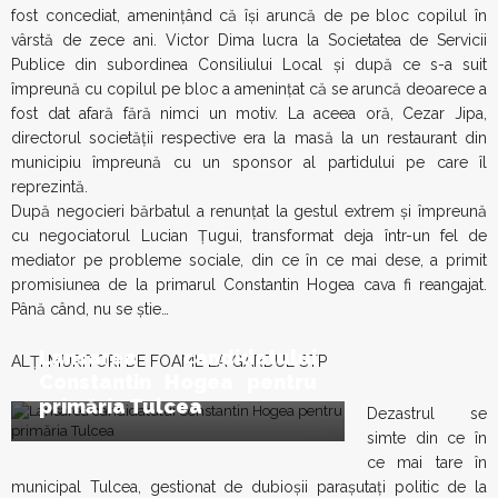
fost concediat, ameninţând că îşi aruncă de pe bloc copilul în
vârstă de zece ani. Victor Dima lucra la Societatea de Servicii
Publice din subordinea Consiliului Local şi după ce s-a suit
împreună cu copilul pe bloc a ameninţat că se aruncă deoarece a
fost dat afară fără nimci un motiv. La aceea oră, Cezar Jipa,
directorul societăţii respective era la masă la un restaurant din
municipiu împreună cu un sponsor al partidului pe care îl
reprezintă.
După negocieri bărbatul a renunţat la gestul extrem şi împreună
cu negociatorul Lucian Ţugui, transformat deja într-un fel de
mediator pe probleme sociale, din ce în ce mai dese, a primit
promisiunea de la primarul Constantin Hogea cava fi reangajat.
Până când, nu se ştie…
Lansarea candidatului
ALŢI MURITORI DE FOAME LA GARDUL STP
Constantin Hogea pentru
primăria Tulcea
Dezastrul se
simte din ce în
ce mai tare în
municipal Tulcea, gestionat de dubioşii paraşutaţi politic de la