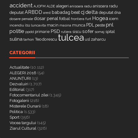
accident
alegeri
anisoara radu
AJOFM
anisoara radu
ALDE
delta
ARBDD
cj
babadag
beat
deputat
deputat
dna
arest
Hogea
dosar penal
fotbal
icem
dosare penale
furt
frontiera
pnl
PDL
isu
macin
munca
peste
incendiu
luncavita
masina
politie
PSD
sofer
primarie
siscu
spital
ppdd
somaj
rutiera
tulcea
sulina
Teodorescu
zaharcu
tarhon
usl
CATEGORII
Actualitate
(10.112)
ALEGERI 2016
(54)
ANUNȚURI
(13)
Dezvaluiri
(1.707)
Editorial
(317)
Fotocomentariul zilei
(1.345)
Fotogalerii
(218)
Misterele Dunarii
(18)
Politica
(1.533)
Sport
(356)
Vocea targului
(145)
Ziarul Cultural
(326)