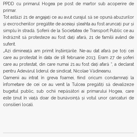
PPDD cu primarul Hogea pe post de martor sub acoperire de
primar.
Tot astăzi 21 de angajaţi ce au avut curajul să se opună abuzurilor
şi excrocheriilor pregătite de aceiaşi şleahta au fost aruncaţi pur şi
simplu în stradă. Şoferii de la Societatea de Transport Public ce au
îndrăznit să protesteze au fost daţi afară, 21 de familii având de
suferit.
„Azi dimineaţă am primit înştiinţările. Ne-au dat afară pe toţi cei
care au protestat în data de 18 februarie 2013. Eram 27 de şoferi
care au protestat, din care numai 21 au fost daţi afară “, a declarat
pentru Adevărul liderul de sindicat, Nicolae Vădineanu.
Oamenii au intrat în greva foamei, fiind oricum condamnaţi la
înfometare de cei ce au venit la Tulcea pregătiţi să devalizeze
bugetul public, sub ochii nepăsători ai primarului Hogea, care
este ţinut în viaţă doar de bunăvoinţă şi votul unor caricaturi de
consilieri locali.