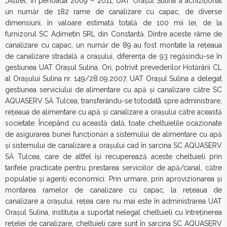
„Astfel, în perioada 2009 – 2011, UAT Oraşul Sulina a achiziţionat
un număr de 182 rame de canalizare cu capac, de diverse
dimensiuni, în valoare estimată totală de 100 mii lei, de la
furnizorul SC Adimetin SRL din Constantă. Dintre aceste râme de
canalizare cu capac, un număr de 89 au fost montate la reţeaua
de canalizare stradală a oraşului, diferenţa de 93 regăsindu-se în
gestiunea UAT Oraşul Sulina. Ori, potrivit prevederilor Hotărârii CL
al Oraşului Sulina nr. 149/28.09.2007, UAT Oraşul Sulina a delegat
gestiunea serviciului de alimentare cu apă şi canalizare către SC
AQUASERV SĂ Tulcea, transferându-se totodatã spre administrare,
reţeaua de alimentare cu apă şi canalizare a oraşului către această
societate. Începând cu această dată, toate cheltuielile ocazionate
de asigurarea bunei funcţionări a sistemului de alimentare cu apă
şi sistemului de canalizare a oraşului cad în sarcina SC AQUASERV
SĂ Tulcea, care de altfel îşi recuperează aceste cheltuieli prin
tarifele practicate pentru prestarea serviciilor de apă/canal, către
populaţie şi agenţi economici. Prin urmare, prin aprovizionarea şi
montarea ramelor de canalizare cu capac, la reţeaua de
canalizare a oraşului, reţea care nu mai este în administrarea UAT
Oraşul Sulina, instituţia a suportat nelegal cheltuieli cu întreţinerea
reţelei de canalizare, cheltuieli care sunt în sarcina SC AQUASERV