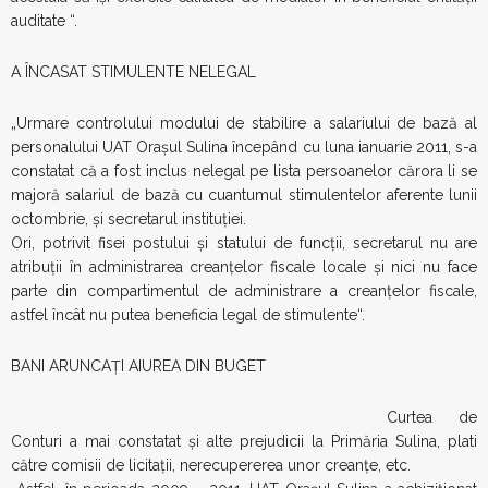
auditate “.
A ÎNCASAT STIMULENTE NELEGAL
„Urmare controlului modului de stabilire a salariului de bază al
personalului UAT Oraşul Sulina începând cu luna ianuarie 2011, s-a
constatat că a fost inclus nelegal pe lista persoanelor cărora li se
majoră salariul de bază cu cuantumul stimulentelor aferente lunii
octombrie, şi secretarul instituţiei.
Ori, potrivit fisei postului şi statului de funcţii, secretarul nu are
atribuţii în administrarea creanţelor fiscale locale şi nici nu face
parte din compartimentul de administrare a creanţelor fiscale,
astfel încât nu putea beneficia legal de stimulente“.
BANI ARUNCAŢI AIUREA DIN BUGET
Curtea de
Conturi a mai constatat şi alte prejudicii la Primăria Sulina, plati
către comisii de licitaţii, nerecupererea unor creanţe, etc.