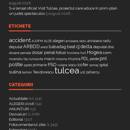
august 2026
S-a lansat oficial Visit Tulcea, proiectul care aduce în prim-plan
un județ spectaculos
5 august 2026
ETICHETE
accident
alegeri
anisoara radu
AJOFM
anisoara radu
ALDE
delta
ARBDD
cj
babadag
beat
deputat
deputat
dna
arest
Hogea
dosar penal
fotbal
icem
dosare penale
furt
frontiera
pnl
PDL
isu
macin
munca
peste
incendiu
luncavita
masina
politie
PSD
sofer
primarie
siscu
spital
ppdd
somaj
rutiera
tulcea
sulina
Teodorescu
zaharcu
tarhon
usl
CATEGORII
Actualitate
(10.114)
ALEGERI 2016
(54)
ANUNȚURI
(13)
Dezvaluiri
(1.708)
Editorial
(317)
Fotocomentariul zilei
(1.345)
Fotogalerii
(218)