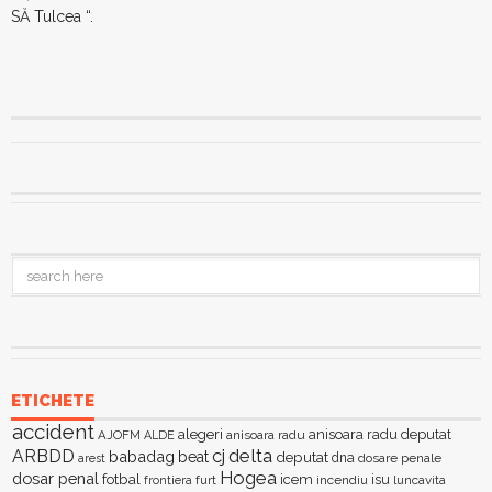
SĂ Tulcea “.
ETICHETE
accident
alegeri
anisoara radu deputat
AJOFM
anisoara radu
ALDE
delta
ARBDD
cj
babadag
beat
deputat
dna
dosare penale
arest
Hogea
dosar penal
fotbal
icem
isu
furt
incendiu
luncavita
frontiera