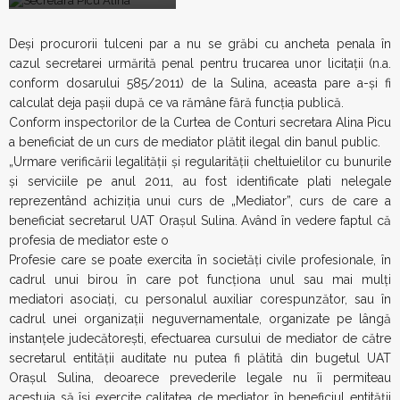
Deşi procurorii tulceni par a nu se grăbi cu ancheta penala în
cazul secretarei urmărită penal pentru trucarea unor licitaţii (n.a.
conform dosarului 585/2011) de la Sulina, aceasta pare a-şi fi
calculat deja paşii după ce va rămâne fără funcţia publică.
Conform inspectorilor de la Curtea de Conturi secretara Alina Picu
a beneficiat de un curs de mediator plătit ilegal din banul public.
„Urmare verificării legalităţii şi regularităţii cheltuielilor cu bunurile
şi serviciile pe anul 2011, au fost identificate plati nelegale
reprezentând achiziţia unui curs de „Mediator”, curs de care a
beneficiat secretarul UAT Oraşul Sulina. Având în vedere faptul că
profesia de mediator este o
Profesie care se poate exercita în societăţi civile profesionale, în
cadrul unui birou în care pot funcţiona unul sau mai mulţi
mediatori asociaţi, cu personalul auxiliar corespunzător, sau în
cadrul unei organizaţii neguvernamentale, organizate pe lângă
instanţele judecătoreşti, efectuarea cursului de mediator de către
secretarul entităţii auditate nu putea fi plătită din bugetul UAT
Oraşul Sulina, deoarece prevederile legale nu îi permiteau
acestuia să îşi exercite calitatea de mediator în beneficiul entităţii