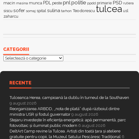
pnl
politie
PSD
PDL
macin
munca
peste
primarie
ppdd
masina
rutiera
tulcea
sofer
sulina
Teodorescu
siscu
spital
somaj
tarhon
usl
zaharcu
CATEGORII
Categorii
RECENTE
Tulceanca Herea, campioană la dublu în turneul de la Southaven
9 august 2026
Reorganizarea ARBDD, „nota de plată” după războiul dintre
ministra USR și fostul guvernator
9 august 2026
Stejaru investește în eficiența energetică: apă permanentă, parc
fotovoltaic și iluminat public modern
6 august 2026
DeltArt Camp revine la Tulcea. Artiști din toată țara și ateliere
gratuite pentru copii, la Muzeul Satului Pescăresc Tradițional
6