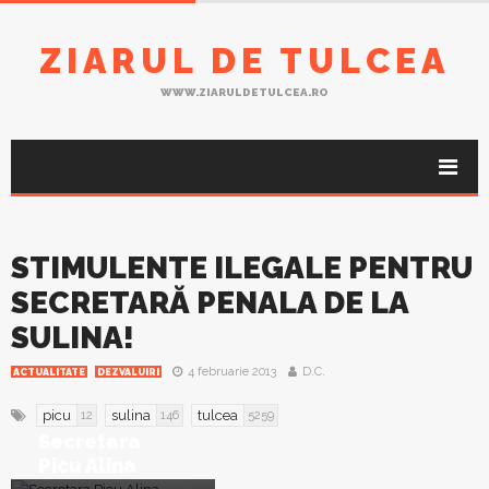
ZIARUL DE TULCEA
WWW.ZIARULDETULCEA.RO
STIMULENTE ILEGALE PENTRU
SECRETARĂ PENALA DE LA
SULINA!
4 februarie 2013
D.C.
ACTUALITATE
DEZVALUIRI
picu
sulina
tulcea
12
146
5259
Secretara
Picu Alina