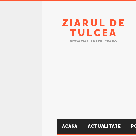
ZIARUL DE
TULCEA
WWW.ZIARULDETULCEA.RO
ACASA
ACTUALITATE
P