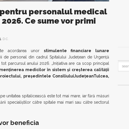
 pentru personalul medical
n 2026. Ce sume vor primi
D.C.
ește acordarea unor
stimulente financiare lunare
i de personal din cadrul Spitalului Județean de Urgență
ot parcursul anului 2026. „Inițiativa are ca scop principal
menținerea medicilor în sistem și creșterea calității
proiectului, președintele ConsiliuluiJudețeanTulcea,
pe unitatea spitalicească este tot mai mare, iar fără măsuri
ării specialiștilor către spitale mai mari sau către sectorul
vor beneficia