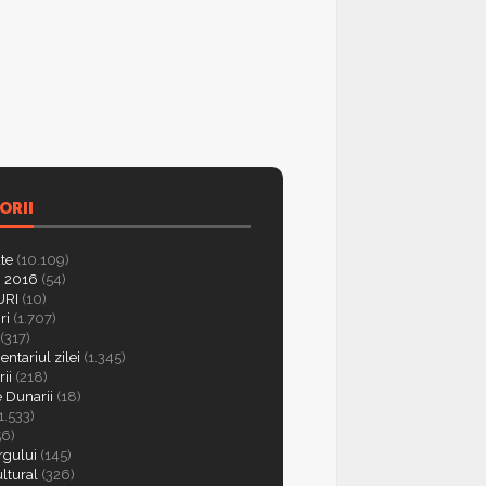
ORII
ate
(10.109)
 2016
(54)
RI
(10)
ri
(1.707)
(317)
ntariul zilei
(1.345)
ii
(218)
e Dunarii
(18)
1.533)
56)
rgului
(145)
ultural
(326)