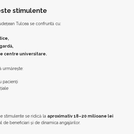
ste stimulente
Județean Tulcea se confruntă cu:
tice,
 gardă,
e centre universitare.
ă urmărește:
u pacienți
țiale
e stimulente se ridică la
aproximativ 18–20 milioane lei
l de beneficiari și de dinamica angajărilor.