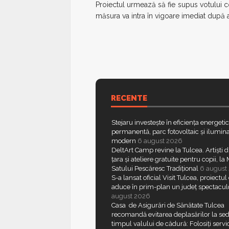
Proiectul urmează să fie supus votului con
măsura va intra în vigoare imediat după 
RECENTE
Stejaru investește în eficiența energeti
permanentă, parc fotovoltaic și ilumina
modern
6 august 2026
DeltArt Camp revine la Tulcea. Artiști d
țara și ateliere gratuite pentru copii, l
Satului Pescăresc Tradițional
6 august
S-a lansat oficial Visit Tulcea, proiectul
aduce în prim-plan un județ spectacul
august 2026
Casa de Asigurări de Sănătate Tulcea
recomandă evitarea deplasărilor la sed
timpul valului de cădură: Folosiți servic