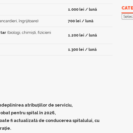
CATE
1.000 lei / lună
Categ
ancardieri, îngrijitoare)
700 lei / lună
itar
(biologi, chimiști, fizicieni
1.200 lei / lună
1.300 lei / lună
deplinirea atribuțiilor de serviciu,
robat
pentru spital în 2026,
 poate fi actualizată de conducerea spitalului, cu
rație.