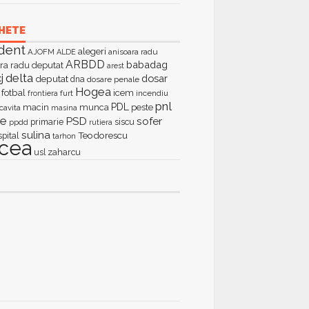
HETE
dent
alegeri
AJOFM
anisoara radu
ALDE
ARBDD
babadag
ra radu deputat
arest
delta
j
dosar
deputat
dna
dosare penale
Hogea
fotbal
icem
furt
incendiu
frontiera
pnl
PDL
macin
munca
peste
cavita
masina
ie
PSD
sofer
primarie
siscu
ppdd
rutiera
sulina
Teodorescu
spital
tarhon
lcea
zaharcu
usl