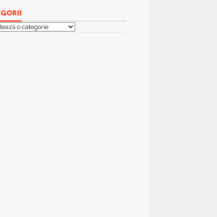
GORII
orii