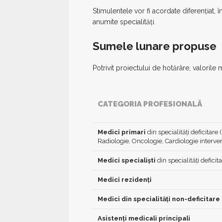
Stimulentele vor fi acordate diferențiat, 
anumite specialități.
Sumele lunare propuse
Potrivit proiectului de hotărâre, valorile 
CATEGORIA PROFESIONALĂ
Medici primari
din specialități deficitare
Radiologie, Oncologie, Cardiologie interve
Medici specialiști
din specialități deficit
Medici rezidenți
Medici din specialități non-deficitare
Asistenți medicali principali