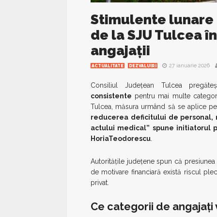
Stimulente lunare
de la SJU Tulcea î
angajații
27 ianuarie 2026
ACTUALITATE
DEZVALUIRI
Consiliul Județean Tulcea pregăt
consistente
pentru mai multe categori
Tulcea, măsura urmând să se aplice pe t
reducerea deficitului de personal, 
actului medical” spune initiatorul 
HoriaTeodorescu
.
Autoritățile județene spun că presiunea 
de motivare financiară există riscul plec
privat.
Ce categorii de angajați 