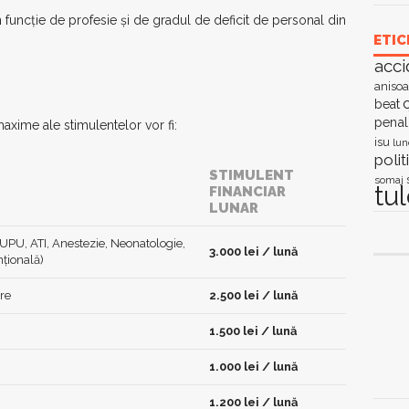
în funcție de profesie și de gradul de deficit de personal din
ETIC
acci
anisoa
c
beat
penal
maxime ale stimulentelor vor fi:
isu
lun
polit
STIMULENT
somaj
tu
FINANCIAR
LUNAR
 (UPU, ATI, Anestezie, Neonatologie,
3.000 lei / lună
nțională)
are
2.500 lei / lună
1.500 lei / lună
1.000 lei / lună
1.200 lei / lună