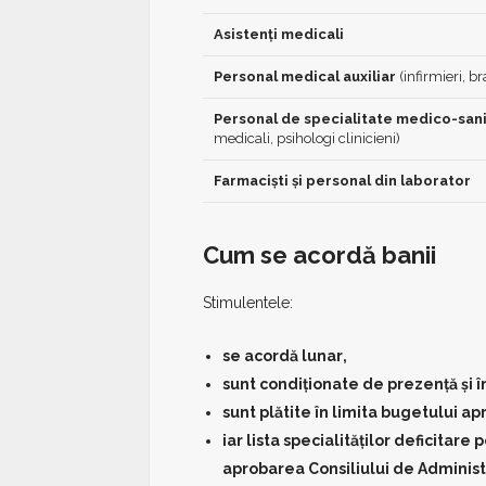
Asistenți medicali
Personal medical auxiliar
(infirmieri, br
Personal de specialitate medico-san
medicali, psihologi clinicieni)
Farmaciști și personal din laborator
Cum se acordă banii
Stimulentele:
se acordă
lunar
,
sunt condiționate de prezență și în
sunt plătite
în limita bugetului ap
iar lista specialităților deficitare
aprobarea Consiliului de Administ