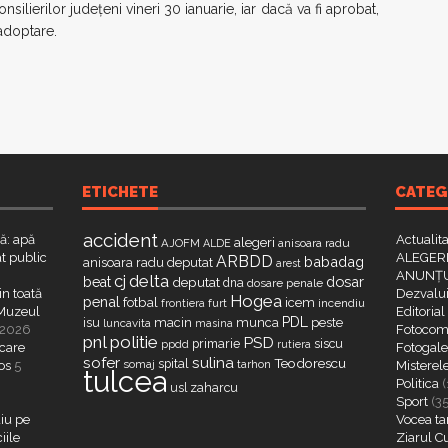
silierilor județeni vineri 30 ianuarie, iar dacă va fi aprobat,
adoptare.
ETICHETE
CATEG
accident
că: apă
Actualit
alegeri
AJOFM
anisoara radu
ALDE
t public
ALEGERI
ARBDD
babadag
anisoara radu deputat
arest
ANUNȚU
delta
cj
dosar
beat
deputat
dna
dosare penale
in toată
Dezvalui
Hogea
penal
fotbal
icem
furt
incendiu
frontiera
a Muzeul
Editorial
PDL
isu
macin
munca
peste
luncavita
masina
 2026
Fotocome
pnl
politie
PSD
primarie
siscu
ppdd
rutiera
 care
Fotogaler
sofer
sulina
Teodorescu
spital
somaj
tarhon
os
5
Misterel
tulcea
Politica
(
zaharcu
usl
Sport
(3
iu pe
Vocea ta
iile
Ziarul C