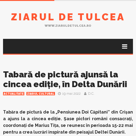
ZIARUL DE TULCEA
WWW.ZIARULDETULCEA.RO
Tabară de pictură ajunsă la
cincea ediție, în Delta Dunării
19 mai 2022
D.C.
ACTUALITATE
ZIARUL CULTURAL
Tabăra de pictură de la „Pensiunea Doi Căpitani” din Crișan
a ajuns la a cincea ediție. Șase pictori români consacrați,
coordonați de Marius Tița, se reunesc în perioada 15-22 mai
pentru a crea lucrări inspirate din peisajul Deltei Dunării.