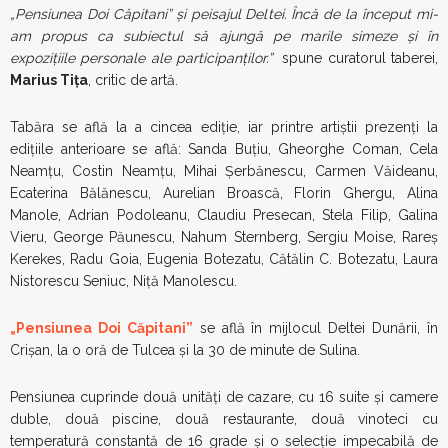
„Pensiunea Doi Căpitani” și peisajul Deltei. Încă de la început mi-
am propus ca subiectul să ajungă pe marile simeze și în
expozițiile personale ale participanților.”
spune curatorul taberei,
Marius Tița
, critic de artă.
Tabăra se află la a cincea ediție, iar printre artiștii prezenți la
edițiile anterioare se află: Sanda Buțiu, Gheorghe Coman, Cela
Neamțu, Costin Neamțu, Mihai Șerbănescu, Carmen Văideanu,
Ecaterina Bălănescu, Aurelian Broască, Florin Ghergu, Alina
Manole, Adrian Podoleanu, Claudiu Presecan, Stela Filip, Galina
Vieru, George Păunescu, Nahum Sternberg, Sergiu Moise, Rareş
Kerekes, Radu Goia, Eugenia Botezatu, Cătălin C. Botezatu, Laura
Nistorescu Seniuc, Niță Manolescu.
„Pensiunea Doi Căpitani”
se află în mijlocul Deltei Dunării, în
Crișan, la o oră de Tulcea și la 30 de minute de Sulina.
Pensiunea cuprinde două unități de cazare, cu 16 suite și camere
duble, două piscine, două restaurante, două vinoteci cu
temperatură constantă de 16 grade și o selecție impecabilă de