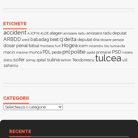
ETICHETE
accident
alegeri
anisoara radu deputat
AJOFM
anisoara radu
ALDE
delta
ARBDD
cj
babadag
beat
deputat
dna
dosare penale
arest
Hogea
dosar penal
fotbal
icem
isu
furt
incendiu
luncavita
frontiera
pnl
politie
PSD
PDL
macin
munca
peste
primarie
ppdd
masina
rutiera
tulcea
sofer
sulina
Teodorescu
siscu
spital
somaj
tarhon
usl
zaharcu
CATEGORII
Categorii
RECENTE