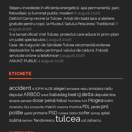
Stejaru investește în eficiența energetică: apă permanentă, parc
fotovoltaic și iluminat public modern
6 august 2026
DeltArt Camp revine la Tulcea. Artiști din toată țara și ateliere
gratuite pentru copii, la Muzeul Satului Pescăresc Tradițional
6
august 2026
S-a lansat oficial Visit Tulcea, proiectul care aduce în prim-plan
un județ spectaculos
5 august 2026
Casa de Asigurări de Sănătate Tulcea recomandă evitarea
deplasărilor la sediu pe timpul valului de cădură: Folosiți
serviciile online și telefonice!
5 august 2026
ANUNȚ PUBLIC
4 august 2026
ETICHETE
accident
alegeri
anisoara radu
AJOFM
anisoara radu
ALDE
delta
ARBDD
cj
babadag
beat
deputat
deputat
dna
arest
Hogea
dosar penal
fotbal
icem
dosare penale
furt
frontiera
pnl
PDL
isu
macin
munca
peste
incendiu
luncavita
masina
politie
PSD
sofer
primarie
siscu
spital
ppdd
somaj
rutiera
tulcea
sulina
Teodorescu
zaharcu
tarhon
usl