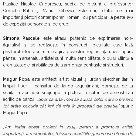
Plastice Nicolae Grigorescu, secţia de pictură a profesorilor
Corneliu Baba şi Marius Cilievici. Este unul dintre cei mai
importanți pictori contemporani români, cu participări la peste 150
de expoziţii personale şi de grup.
Simona Pascale
este atrasă puternic de exprimarea non-
figurativă și se regăsește în construcții picturale care lasă
privitorului loc pentru a imagina povești întregi în fața unei singure
pânze. În arsenalul artistei sunt multă sensibilitate, o bună știință a
cromatologiei și abilitatea de a armoniza contraste și structuri.
Mugur Popa
este arhitect, artist vizual și urban sketcher (iar în
timpul liber – dansator de tango argentinian), pornește de la
schița în aer liber și ajunge la pictura în culori de ametist sau
acrilic pe pânză.
„Sper ca arta mea să aducă celor care o privesc
tot atâta bucurie cât îmi dă mie în procesul de creație.”
spune
Mugur Popa.
„Am inițiat acest proiect în 2015, pentru a promova artiști
importanți ai momentului, folosind condițiile generoase oferite de