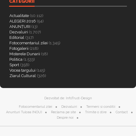
CATEGORII
Actualitate
(10.112)
ALEGERI 2016
(54)
ANUNȚURI
(13)
Dezvaluiri
(1.707)
Editorial
(317)
Fotocomentariul zilei
(1.345)
Fotogalerii
(218)
Misterele Dunarii
(18)
Politica
(1.533)
Sport
(356)
Vocea targului
(145)
Ziarul Cultural
(326)
Dezvoltat de:
InfoTrust-Design
Fotocomentariul zilei
Dezvaluiri
Termeni si conditii
Anunturi Tulcea (NOU)
Reclama pe site
Trimite o stire
Contact
Despre noi