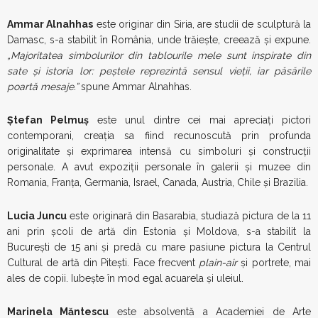
Ammar Alnahhas
este originar din Siria, are studii de sculptură la
Damasc, s-a stabilit în România, unde trăiește, creează și expune.
„Majoritatea simbolurilor din tablourile mele sunt inspirate din
sate și istoria lor: peștele reprezintă sensul vieții, iar păsările
poartă mesaje.”
spune Ammar Alnahhas.
Ștefan Pelmuș
este unul dintre cei mai apreciați pictori
contemporani, creația sa fiind recunoscută prin profunda
originalitate și exprimarea intensă cu simboluri și construcții
personale. A avut expoziții personale în galerii și muzee din
Romania, Franța, Germania, Israel, Canada, Austria, Chile și Brazilia.
Lucia Juncu
este originară din Basarabia, studiază pictura de la 11
ani prin școli de artă din Estonia și Moldova, s-a stabilit la
București de 15 ani și predă cu mare pasiune pictura la Centrul
Cultural de artă din Pitești. Face frecvent
plain-air
și portrete, mai
ales de copii. Iubește în mod egal acuarela și uleiul.
Marinela Măntescu
este absolventă a Academiei de Arte