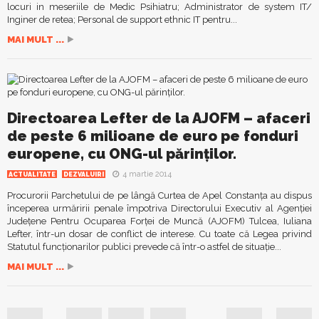
locuri in meseriile de Medic Psihiatru; Administrator de system IT/
Inginer de retea; Personal de support ethnic IT pentru...
MAI MULT ...
Directoarea Lefter de la AJOFM – afaceri
de peste 6 milioane de euro pe fonduri
europene, cu ONG-ul părinților.
4 martie 2014
ACTUALITATE
DEZVALUIRI
Procurorii Parchetului de pe lângă Curtea de Apel Constanța au dispus
începerea urmăririi penale împotriva Directorului Executiv al Agenției
Județene Pentru Ocuparea Forței de Muncă (AJOFM) Tulcea, Iuliana
Lefter, într-un dosar de conflict de interese. Cu toate că Legea privind
Statutul funcționarilor publici prevede că într-o astfel de situație...
MAI MULT ...