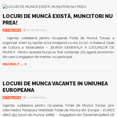
LOCURI DE MUNCĂ EXISTĂ, MUNCITORI NU
PREA!
27 aprilie 2014
ACTUALITATE
Agenţia Judeţeană pentru Ocuparea Forţei de Muncă Tulcea, a
organizat vineri 25 Aprilie 2014 incepand cu ora 10,00, in foaierul Casei
de Cultura a Sindicatelor – „BURSA GENERALA A LOCURILOR DE
MUNCA”. Pentru această bursă au fost contactaţi 175 agenţi economici,
din care 2 angajatori de insertie. Au participat...
MAI MULT ...
LOCURI DE MUNCA VACANTE IN UNIUNEA
EUROPEANA
11 martie 2014
ACTUALITATE
Agenţia Judeţeană pentru Ocuparea Forţei de Muncă Tulcea, prin
intermediul Portalului Mobilităţii Forţei de Munca din Europa – EURES
oferă 195 locuri de munca, astfel: · Angajatorii din Danemarcaoferă 28