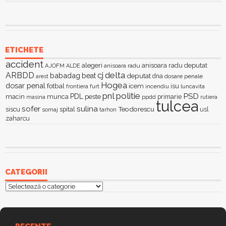
ETICHETE
accident
alegeri
anisoara radu deputat
AJOFM
anisoara radu
ALDE
delta
ARBDD
cj
babadag
beat
deputat
dna
dosare penale
arest
Hogea
dosar penal
fotbal
icem
isu
furt
incendiu
luncavita
frontiera
pnl
politie
PSD
PDL
macin
munca
peste
primarie
ppdd
masina
rutiera
tulcea
sofer
sulina
Teodorescu
siscu
spital
somaj
tarhon
usl
zaharcu
CATEGORII
Categorii