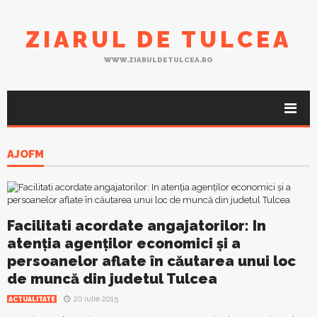
ZIARUL DE TULCEA
WWW.ZIARULDETULCEA.RO
AJOFM
Facilitati acordate angajatorilor: In
atenţia agenţilor economici şi a
persoanelor aflate în căutarea unui loc
de muncă din judetul Tulcea
20 iulie 2015
ACTUALITATE