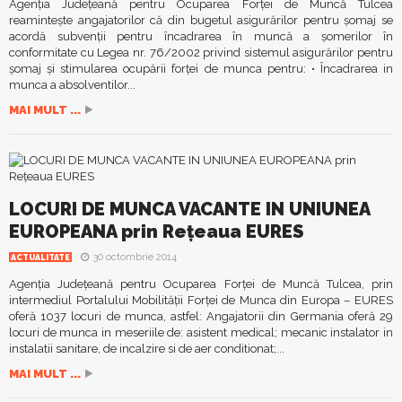
Agenţia Judeţeană pentru Ocuparea Forţei de Muncă Tulcea
reaminteşte angajatorilor că din bugetul asigurărilor pentru şomaj se
acordă subvenţii pentru încadrarea în muncă a şomerilor în
conformitate cu Legea nr. 76/2002 privind sistemul asigurărilor pentru
şomaj şi stimularea ocupării forţei de munca pentru: • Încadrarea in
munca a absolventilor...
MAI MULT ...
LOCURI DE MUNCA VACANTE IN UNIUNEA
EUROPEANA prin Reţeaua EURES
30 octombrie 2014
ACTUALITATE
Agenţia Judeţeană pentru Ocuparea Forţei de Muncă Tulcea, prin
intermediul Portalului Mobilităţii Forţei de Munca din Europa – EURES
oferă 1037 locuri de munca, astfel: Angajatorii din Germania oferă 29
locuri de munca in meseriile de: asistent medical; mecanic instalator in
instalatii sanitare, de incalzire si de aer conditionat;...
MAI MULT ...