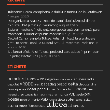
RECENTE
Tulceanca Herea, campioană la dublu în turneul de la Southaven
9 august 2026
Reorganizarea ARBDD, „nota de plată” după războiul dintre
ministra USR și fostul guvernator
9 august 2026
Stejaru investește în eficiența energetică: apă permanentă, parc
fotovoltaic și iluminat public modern
6 august 2026
DeltArt Camp revine la Tulcea. Artiști din toată țara și ateliere
gratuite pentru copii, la Muzeul Satului Pescăresc Tradițional
6
august 2026
S-a lansat oficial Visit Tulcea, proiectul care aduce în prim-plan
un județ spectaculos
5 august 2026
ETICHETE
accident
alegeri
anisoara radu
AJOFM
anisoara radu
ALDE
delta
ARBDD
cj
babadag
beat
deputat
deputat
dna
arest
Hogea
dosar penal
fotbal
icem
dosare penale
furt
frontiera
pnl
PDL
isu
macin
munca
peste
incendiu
luncavita
masina
politie
PSD
sofer
primarie
siscu
spital
ppdd
somaj
rutiera
tulcea
sulina
Teodorescu
zaharcu
tarhon
usl