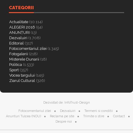
CATEGORII
Actualitate
(10.114)
ALEGERI 2016
(54)
ANUNȚURI
(13)
Dezvaluiri
(1.708)
Editorial
(317)
Fotocomentariul zilei
(1.345)
Fotogalerii
(218)
Misterele Dunarii
(18)
Politica
(1.533)
Sport
(357)
Vocea targului
(145)
Ziarul Cultural
(326)
Dezvoltat de:
InfoTrust-Design
Fotocomentariul zilei
Dezvaluiri
Termeni si conditii
Anunturi Tulcea (NOU)
Reclama pe site
Trimite o stire
Contact
Despre noi