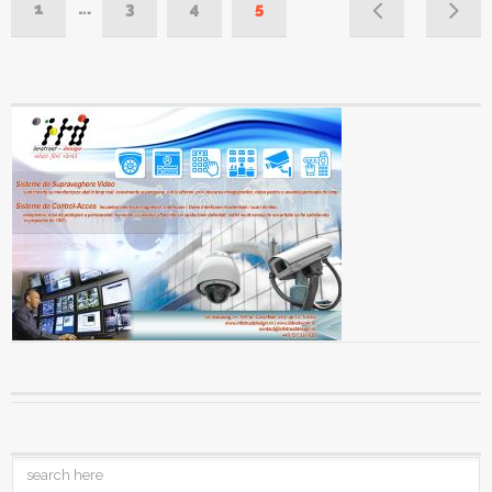
1
…
3
4
5