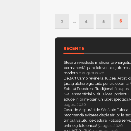
1
…
4
5
6
RECENTE
Stejaru investește în eficiența energeti
permanentă, parc fotovoltaic și ilumina
modern
6 august 2026
DeltArt Camp revine la Tulcea. Artiști d
țara și ateliere gratuite pentru copii, l
Satului Pescăresc Tradițional
6 august
S-a lansat oficial Visit Tulcea, proiectul
aduce în prim-plan un județ spectacul
august 2026
Casa de Asigurări de Sănătate Tulcea
recomandă evitarea deplasărilor la sed
timpul valului de cădură: Folosiți servic
online și telefonice!
5 august 2026
ANUNȚ PUBLIC
4 august 2026