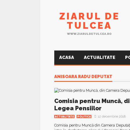
ZIARUL DE
TULCEA
WWW.ZIARULDETULCEA.RO
ACASA
ACTUALITATE
P
ANISOARA RADU DEPUTAT
Comisia pentru Muncă, di
Legea Pensiilor
12 decembrie 2018
ACTUALITATE
POLITICA
Comisia pentru Muncă din Camera Deputațilo