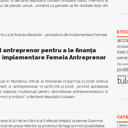
aților, a declarat deputatul tulcean Anișoara Radu, membru al
ui de pensie, anual, urmând ca pensiile sa fie dublate doar din
ETIC
acci
anisoa
 antreprenor pentru a le finanța
c
beat
e implementare Femeia Antreprenor
penal
isu
lun
polit
somaj
tu
at în Monitorul Oficial al României nr.947/09.11.2018 ordinul
merț și antreprenoriat nr.1476/06.11.2018, privind aprobarea
național multianual pentru dezvoltarea antreprenoriatului în
mici și mijlocii“ a declarat deputatul tulcean...
CATE
Categ