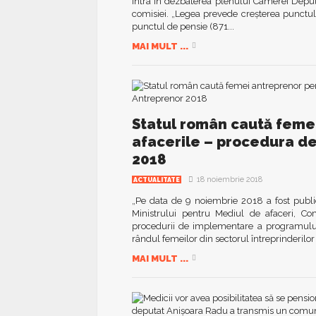
intra în dezbaterea plenului Camerei Deput
comisiei. „Legea prevede creșterea punctul
punctul de pensie (871...
MAI MULT ...
Statul român caută femei
afacerile – procedura d
2018
18 noiembrie 2018
ACTUALITATE
„Pe data de 9 noiembrie 2018 a fost public
Ministrului pentru Mediul de afaceri, Co
procedurii de implementare a programului 
rândul femeilor din sectorul întreprinderilor 
MAI MULT ...