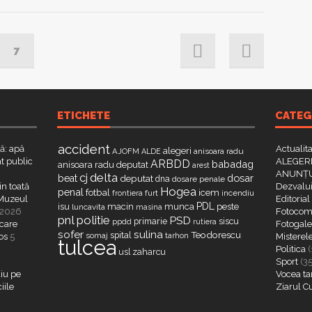
7
ETICHETE
CATEG
accident
că: apă
Actualit
alegeri
AJOFM
anisoara radu
ALDE
t public
ALEGERI
ARBDD
babadag
anisoara radu deputat
arest
ANUNȚU
delta
cj
dosar
beat
deputat
dna
dosare penale
in toată
Dezvalui
Hogea
penal
fotbal
icem
furt
incendiu
frontiera
a Muzeul
Editorial
PDL
isu
macin
munca
peste
luncavita
masina
 2026
Fotocome
pnl
politie
PSD
primarie
siscu
ppdd
rutiera
 care
Fotogaler
sofer
sulina
Teodorescu
spital
somaj
tarhon
os
5
Misterel
tulcea
Politica
(
zaharcu
usl
Sport
(3
iu pe
Vocea ta
iile
Ziarul C