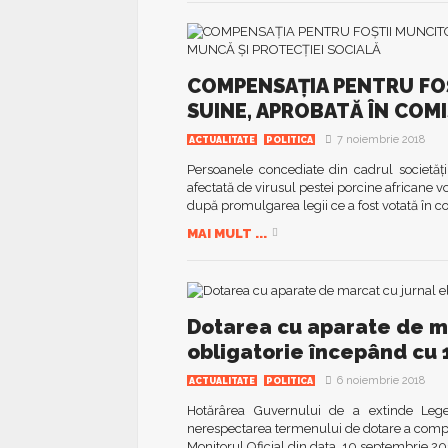
COMPENSAȚIA PENTRU FOȘ
SUINE, APROBATĂ ÎN COMI
7 noiembrie 2018
ACTUALITATE
POLITICA
Persoanele concediate din cadrul societățil
afectată de virusul pestei porcine africane v
după promulgarea legii ce a fost votată în co
MAI MULT ...
Dotarea cu aparate de ma
obligatorie începând cu 
6 noiembrie 2018
ACTUALITATE
POLITICA
Hotărârea Guvernului de a extinde Legea 
nerespectarea termenului de dotare a compani
Monitorul Oficial din data, 10 septembrie 