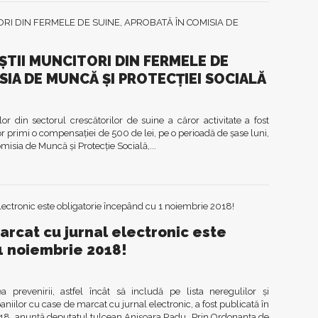
TII MUNCITORI DIN FERMELE DE
SIA DE MUNCĂ ȘI PROTECȚIEI SOCIALĂ
or din sectorul crescătorilor de suine a căror activitate a fost
or primi o compensației de 500 de lei, pe o perioadă de șase luni,
misia de Muncă și Protecție Socială,...
rcat cu jurnal electronic este
1 noiembrie 2018!
prevenirii, astfel încât să includă pe lista neregulilor şi
ilor cu case de marcat cu jurnal electronic, a fost publicată în
2018, anunță deputatul tulcean Anișoara Radu „Prin Ordonanţa de