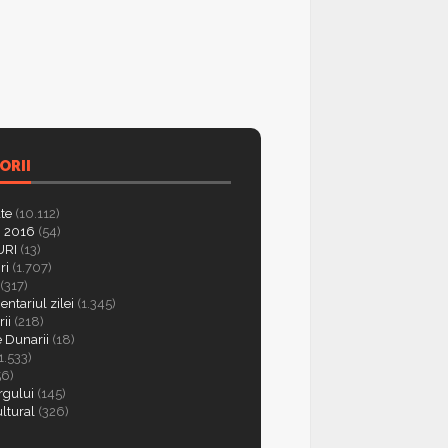
ORII
ate
(10.112)
 2016
(54)
RI
(13)
ri
(1.707)
(317)
ntariul zilei
(1.345)
ii
(218)
e Dunarii
(18)
1.533)
56)
rgului
(145)
ultural
(326)