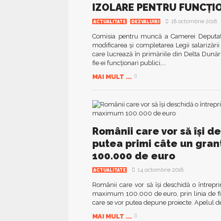
IZOLARE PENTRU FUNCȚIO
18 octombrie 2018
ACTUALITATE
DEZVALUIRI
Comisia pentru muncă a Camerei Deputaţilor
modificarea şi completarea Legii salarizării
care lucrează în primăriile din Delta Dunări
fie ei funcţionari publici,...
MAI MULT ...
Românii care vor să își d
putea primi câte un gra
100.000 de euro
14 octombrie 2018
ACTUALITATE
Românii care vor să își deschidă o întrepr
maximum 100.000 de euro, prin linia de fin
care se vor putea depune proiecte. Apelul de
MAI MULT ...