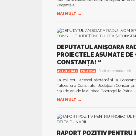
Urgenţă a...
MAI MULT ...
DEPUTATUL ANIȘOARA RAD
PROIECTELE ASUMATE DE 
CONSTANȚA! “
26 octombrie 2018
ACTUALITATE
POLITICA
La mijlocul acestei săptămâni la Constan
Tulcea și a Consiliului Județean Constanța,
140 de ani de la alipirea Dobrogei la Patria –
MAI MULT ...
RAPORT POZITIV PENTRU 