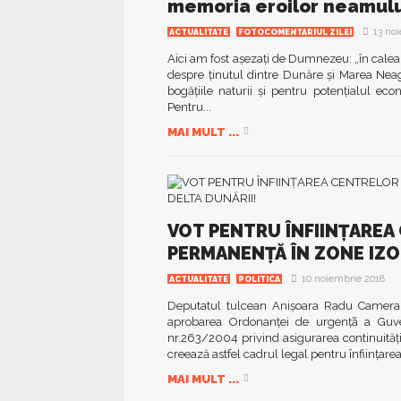
memoria eroilor neamulu
13 no
ACTUALITATE
FOTOCOMENTARIUL ZILEI
Aici am fost așezați de Dumnezeu: „în calea tu
despre ținutul dintre Dunăre și Marea Neag
bogățiile naturii și pentru potențialul ec
Pentru...
MAI MULT ...
VOT PENTRU ÎNFIINȚAREA
PERMANENȚĂ ÎN ZONE IZO
10 noiembrie 2018
ACTUALITATE
POLITICA
Deputatul tulcean Anișoara Radu Camera a
aprobarea Ordonanţei de urgenţã a Guve
nr.263/2004 privind asigurarea continuităţ
creează astfel cadrul legal pentru înființare
MAI MULT ...