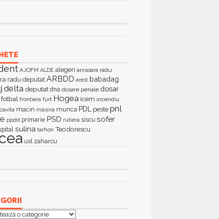
HETE
dent
alegeri
AJOFM
anisoara radu
ALDE
ARBDD
babadag
ra radu deputat
arest
delta
j
dosar
deputat
dna
dosare penale
Hogea
fotbal
icem
furt
incendiu
frontiera
pnl
PDL
macin
munca
peste
cavita
masina
ie
PSD
sofer
primarie
siscu
ppdd
rutiera
sulina
Teodorescu
spital
tarhon
lcea
zaharcu
usl
GORII
orii