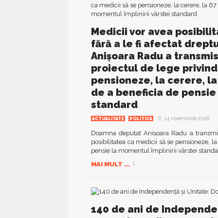
Medicii vor avea posibili
fără a le fi afectat drep
Anişoara Radu a transmis
proiectul de lege privind
pensioneze, la cerere, la 
de a beneficia de pensie 
standard
14 noiembrie 2018
ACTUALITATE
POLITICA
Doamna deputat Anişoara Radu a transmis 
posibilitatea ca medicii să se pensioneze, la 
pensie la momentul împlinirii vârstei standa
MAI MULT ...
140 de ani de Independen