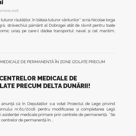
i
iembrie 2018
turor răutăților, în bătaia tuturor vânturilor” scria Nicolae Iorga
ră, străvechiul pământ al Dobrogei atât de râvnit pentru toate
onomic uriaș pe care-l dădea transportul naval și cel maritim.
 CENTRELOR MEDICALE DE
LATE PRECUM DELTA DUNĂRII!
nunță că în Deputaților s-a votat Proiectul de Lege privind
rnului nr.61/2018 pentru modificarea şi completarea Legii
ii asistenţei medicale primare prin centrele de permanenţă. “Se
a centrelor de permanenţă în...