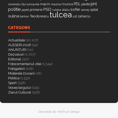
pnl
PDL
isu
macin
munca
peste
incendiu
luncavita
masina
politie
PSD
sofer
primarie
siscu
spital
ppdd
somaj
rutiera
tulcea
sulina
Teodorescu
zaharcu
tarhon
usl
CATEGORII
Actualitate
(10.107)
ALEGERI 2016
(54)
ANUNȚURI
(10)
Dezvaluiri
(1.707)
Editorial
(317)
Fotocomentariul zilei
(1.344)
Fotogalerii
(218)
Misterele Dunarii
(18)
Politica
(1.532)
Sport
(356)
Vocea targului
(145)
Ziarul Cultural
(326)
Dezvoltat de:
InfoTrust-Design