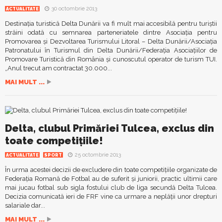
30 octombrie 2013
ACTUALITATE
Destinaţia turistică Delta Dunării va fi mult mai accesibilă pentru turiştii
străini odată cu semnarea parteneriatele dintre Asociaţia pentru
Promovarea şi Dezvoltarea Turismului Litoral – Delta Dunării/Asociaţia
Patronatului în Turismul din Delta Dunării/Federaţia Asociaţiilor de
Promovare Turistică din România şi cunoscutul operator de turism TUI.
„Anul trecut am contractat 30.000...
MAI MULT ...
Delta, clubul Primăriei Tulcea, exclus din
toate competiţiile!
25 octombrie 2013
ACTUALITATE
SPORT
În urma acestei decizii de excludere din toate competiţiile organizate de
Federaţia Romană de Fotbal au de suferit şi juniorii, practic ultimii care
mai jucau fotbal sub sigla fostului club de liga secundă Delta Tulcea.
Decizia comunicată ieri de FRF vine ca urmare a neplăţii unor drepturi
salariale dar...
MAI MULT ...