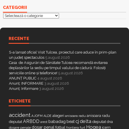
CATEGORII
Categorii
RECENTE
S-a lansat oficial Visit Tulcea, proiectul care aduce în prim-plan
un județ spectaculos
5 august 2026
Casa de Asigurări de Sănătate Tulcea recomandă evitarea
deplasărilor la sediu pe timpul valului de cădură: Folosiți
serviciile online și telefonice!
5 august 2026
ANUNȚ PUBLIC
4 august 2026
Anunț: INFORMARE
3 august 2026
Anunț: Informare
3 august 2026
ETICHETE
accident
alegeri
anisoara radu
AJOFM
anisoara radu
ALDE
delta
ARBDD
cj
babadag
beat
deputat
deputat
dna
arest
Hogea
dosar penal
fotbal
icem
dosare penale
furt
frontiera