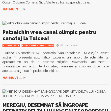
Costel, Ciobanu Cornel şi Şicu Vasile au fost suspendaţi câte...
MAI MULT ...
Patzaichin vrea canal olimpic pentru
canotaj la Tulcea!
28 martie 2014
ACTUALITATE
FOTOCOMENTARIUL ZILEI
Tulcea, 28 martie 2014 – Asociația “Ivan Patzaichin – Mila 23” a lansat
astăzi, în prezența autorităților tulcene, un raport de activitate, la
aproape trei ani de la lansarea mișcării Rowmania. Documentul
prezintă pe larg acțiunile Asociației, misiunea și viziunea după care
aceasta s-a ghidat în proiectele inițiate....
MAI MULT ...
MEREGIU, DESEMNAT SĂ ÎNGROAPE