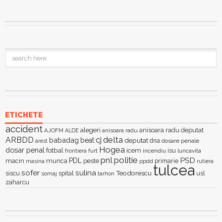
ETICHETE
accident
alegeri
anisoara radu deputat
AJOFM
anisoara radu
ALDE
delta
ARBDD
cj
babadag
beat
deputat
dna
dosare penale
arest
Hogea
dosar penal
fotbal
icem
isu
furt
incendiu
luncavita
frontiera
pnl
politie
PSD
PDL
macin
munca
peste
primarie
ppdd
masina
rutiera
tulcea
sofer
sulina
Teodorescu
siscu
spital
somaj
tarhon
usl
zaharcu