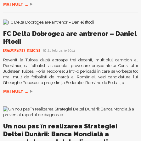
MAI MULT ...
FC Delta Dobrogea are antrenor – Daniel
Iftodi
21 februarie 2014
ACTUALITATE
SPORT
Revenit la Tulcea după aproape trei decenii, multiplul campion al
României, ca fotbalist, a acceptat provocare preşedintelui Consiliului
Judeţean Tulcea, Horia Teodorescu Într-o perioadă în care se vorbeşte tot
mai mult de fotbalişti de marcă ai României, vezi candidatura lui
Gheorghe Popescu la preşedinţia Federaţiei Române de Fotbal, o...
MAI MULT ...
Un nou pas în realizarea Strategiei
Deltei Dunării: Banca Mondială a