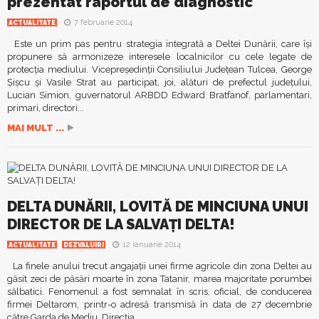
prezentat raportul de diagnostic
7 februarie 2014
ACTUALITATE
Este un prim pas pentru strategia integrată a Deltei Dunării, care îşi
propunere să armonizeze interesele localnicilor cu cele legate de
protecţia mediului. Vicepreşedinţii Consiliului Judeţean Tulcea, George
Şişcu şi Vasile Strat au participat, joi, alături de prefectul judeţului,
Lucian Simion, guvernatorul ARBDD Edward Bratfanof, parlamentari,
primari, directori...
MAI MULT ...
DELTA DUNĂRII, LOVITĂ DE MINCIUNA UNUI
DIRECTOR DE LA SALVAŢI DELTA!
12 ianuarie 2014
ACTUALITATE
DEZVALUIRI
La finele anului trecut angajaţii unei firme agricole din zona Deltei au
găsit zeci de păsări moarte în zona Tatanir, marea majoritate porumbei
sălbatici. Fenomenul a fost semnalat în scris, oficial, de conducerea
firmei Deltarom, printr-o adresă transmisă în data de 27 decembrie
către Garda de Mediu, Direcţia...