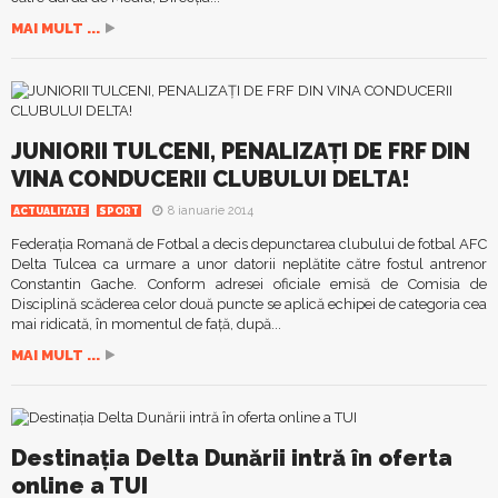
MAI MULT ...
JUNIORII TULCENI, PENALIZAŢI DE FRF DIN
VINA CONDUCERII CLUBULUI DELTA!
8 ianuarie 2014
ACTUALITATE
SPORT
Federaţia Romană de Fotbal a decis depunctarea clubului de fotbal AFC
Delta Tulcea ca urmare a unor datorii neplătite către fostul antrenor
Constantin Gache. Conform adresei oficiale emisă de Comisia de
Disciplină scăderea celor două puncte se aplică echipei de categoria cea
mai ridicată, în momentul de faţă, după...
MAI MULT ...
Destinaţia Delta Dunării intră în oferta
online a TUI