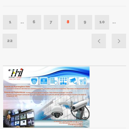
1
…
6
7
8
9
10
…
22