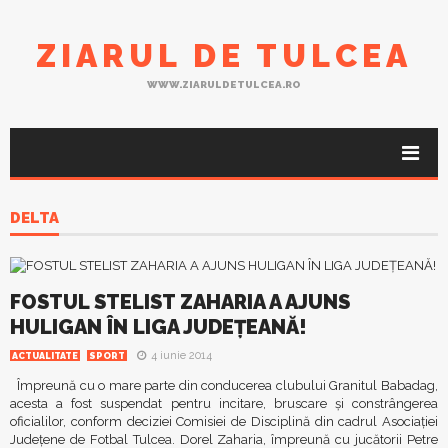
ZIARUL DE TULCEA
WWW.ZIARULDETULCEA.RO
DELTA
FOSTUL STELIST ZAHARIA A AJUNS
HULIGAN ÎN LIGA JUDEŢEANĂ!
4 iunie 2014
ACTUALITATE
SPORT
Împreună cu o mare parte din conducerea clubului Granitul Babadag,
acesta a fost suspendat pentru incitare, bruscare şi constrângerea
oficialilor, conform deciziei Comisiei de Disciplină din cadrul Asociaţiei
Judeţene de Fotbal Tulcea. Dorel Zaharia, împreună cu jucătorii Petre