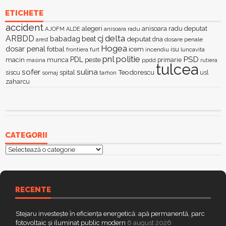
ETICHETE
accident
alegeri
anisoara radu deputat
AJOFM
anisoara radu
ALDE
delta
ARBDD
cj
babadag
beat
deputat
dna
dosare penale
arest
Hogea
dosar penal
fotbal
icem
isu
furt
incendiu
luncavita
frontiera
pnl
politie
PSD
PDL
macin
munca
peste
primarie
ppdd
masina
rutiera
tulcea
sofer
sulina
Teodorescu
siscu
spital
somaj
tarhon
usl
zaharcu
CATEGORII
Categorii
RECENTE
Stejaru investește în eficiența energetică: apă permanentă, parc
fotovoltaic și iluminat public modern
6 august 2026