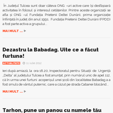
În Judeţul Tulcea sunt doar câteva ONG –uri active care îşi desfăşoară
activitatea în folosul şi interesul cetăţenilor. Printre aceste organizaţii se
afla şi ONG –ul Fundaţia Prietenii Deltei Dunării, prima organizaţie
înfiinţată în judeţ din anul 1991. Fundaţia Prietenii Deltei Dunării (FPDD)
a fost parte activa a grupului...
MAI MULT ...
Dezastru la Babadag. Uite ce a făcut
furtuna!
11 iulie 2012
ACTUALITATE
Ieri după amiază, la ora 18.20, Inspectoratul pentru Situaţii de Urgenţă
„Delta” al judeţului Tulcea a fost anunţat, prin numărul unic de apel 112,
că în urma unei furtuni acoperişul unei şcoli din localitatea Babadag a a
fost smuls de vântul puternic, care a căzut pe strada Cabanei blocând...
MAI MULT ...
Tarhon, pune un panou cu numele tău