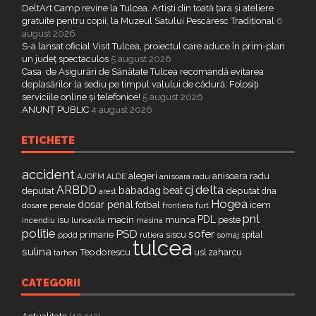
DeltArt Camp revine la Tulcea. Artiști din toată țara și ateliere
gratuite pentru copii, la Muzeul Satului Pescăresc Tradițional
6
august 2026
S-a lansat oficial Visit Tulcea, proiectul care aduce în prim-plan
un județ spectaculos
5 august 2026
Casa de Asigurări de Sănătate Tulcea recomandă evitarea
deplasărilor la sediu pe timpul valului de cădură: Folosiți
serviciile online și telefonice!
5 august 2026
ANUNȚ PUBLIC
4 august 2026
ETICHETE
accident
alegeri
anisoara radu
AJOFM
anisoara radu
ALDE
delta
ARBDD
cj
babadag
beat
deputat
deputat
dna
arest
Hogea
dosar penal
fotbal
icem
dosare penale
furt
frontiera
pnl
PDL
isu
macin
munca
peste
incendiu
luncavita
masina
politie
PSD
sofer
primarie
siscu
spital
ppdd
somaj
rutiera
tulcea
sulina
Teodorescu
zaharcu
tarhon
usl
CATEGORII