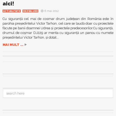
aici!
6 mai 2012
ACTUALITATE
DEZVALUIRI
Cu siguranță cel mai de cosmar drum județean din România este în
parohia președintelui Victor Tarhon, cel care se laudă doar cu proiectele
făcute pe banii doamnei Udrea și proiectele predecesorilor.Cu siguranță,
drumul de coșmar DJ229 ar merita cu siguranță un panou cu numele
președintelui Victor Tarhon, și dotat...
MAI MULT ...