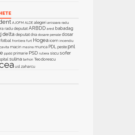
HETE
dent
alegeri
AJOFM
anisoara radu
ALDE
ARBDD
babadag
ra radu deputat
arest
delta
j
dosar
deputat
dna
dosare penale
Hogea
fotbal
icem
furt
incendiu
frontiera
pnl
PDL
macin
munca
peste
cavita
masina
ie
PSD
sofer
primarie
siscu
ppdd
rutiera
sulina
Teodorescu
spital
tarhon
lcea
zaharcu
usl