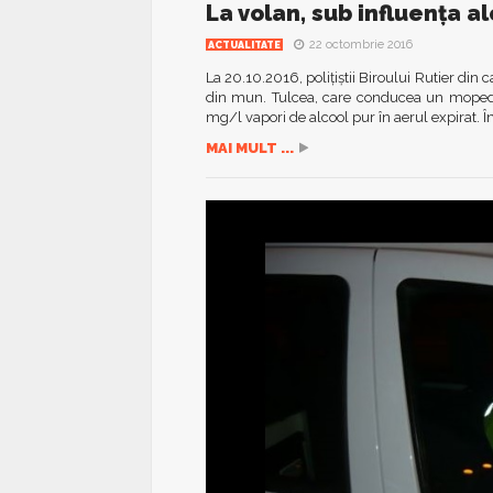
La volan, sub influența al
22 octombrie 2016
ACTUALITATE
La 20.10.2016, polițiștii Biroului Rutier din 
din mun. Tulcea, care conducea un moped p
mg/l vapori de alcool pur în aerul expirat. În
MAI MULT ...