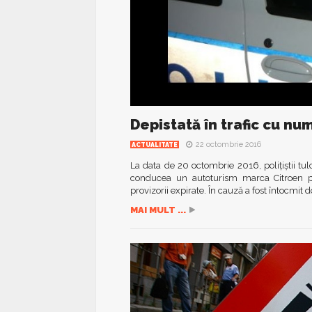
Depistată în trafic cu n
22 octombrie 2016
ACTUALITATE
La data de 20 octombrie 2016, polițiștii tu
conducea un autoturism marca Citroen pe
provizorii expirate. În cauză a fost întocmit 
MAI MULT ...