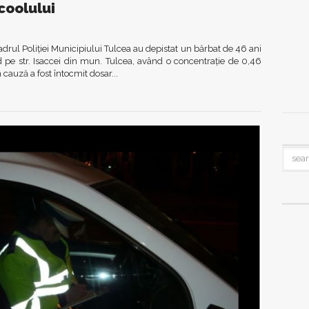
coolului
cadrul Poliției Municipiului Tulcea au depistat un bărbat de 46 ani
e str. Isaccei din mun. Tulcea, având o concentrație de 0,46
 cauză a fost întocmit dosar...