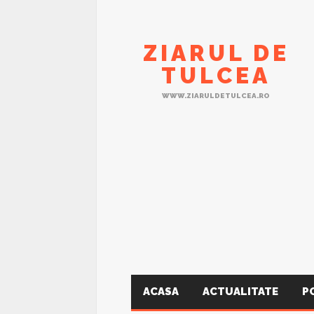
ZIARUL DE
TULCEA
WWW.ZIARULDETULCEA.RO
ACASA
ACTUALITATE
P