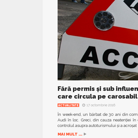
Fără permis şi sub influe
care circula pe carosabil
17 octombrie 2016
ACTUALITATE
În week-end, un bărbat de 30 ani din com.
Audi în loc. Greci, din cauza neatenției în
controlul asupra autoturismului şi a acroşat 
MAI MULT ...