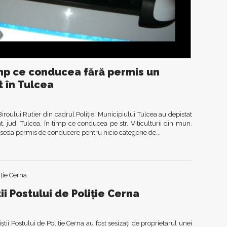
timp ce conducea fără permis un
t în Tulcea
Biroului Rutier din cadrul Poliției Municipiului Tulcea au depistat
, jud. Tulcea, în timp ce conducea pe str. Viticulturii din mun.
poseda permis de conducere pentru nicio categorie de...
tii Postului de Poliție Cerna
iștii Postului de Poliție Cerna au fost sesizați de proprietarul unei