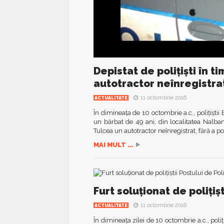
Depistat de polițiști în 
autotractor neînregistra
11 octombrie 2016
ACTUALITATE
În dimineața de 10 octombrie a.c., polițiștii 
un bărbat de 49 ani, din localitatea Nalbant
Tulcea un autotractor neînregistrat, fără a 
MAI MULT ...
Furt soluționat de polițiș
11 octombrie 2016
ACTUALITATE
În dimineața zilei de 10 octombrie a.c., poliț