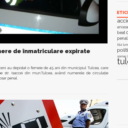
ETIC
acci
anisoa
c
beat
penal
isu
lun
polit
umere de înmatriculare expirate
somaj
tu
lceni au depistat o femeie de 45 ani din municipiul Tulcea, care
 str. Isaccei din mun.Tulcea, având numerele de circulație
dosar penal.