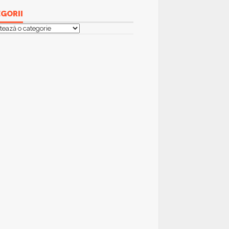
GORII
orii