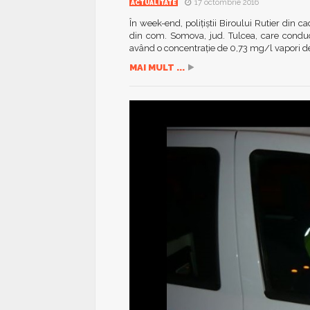
17 octombrie 2016
ACTUALITATE
În week-end, poliţiştii Biroului Rutier din c
din com. Somova, jud. Tulcea, care condu
având o concentraţie de 0,73 mg/l vapori de a
MAI MULT ...