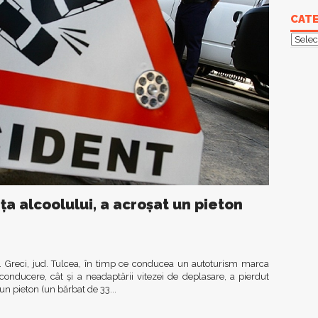
CATE
Categ
nţa alcoolului, a acroşat un pieton
 Greci, jud. Tulcea, în timp ce conducea un autoturism marca
 conducere, cât și a neadaptării vitezei de deplasare, a pierdut
un pieton (un bărbat de 33...