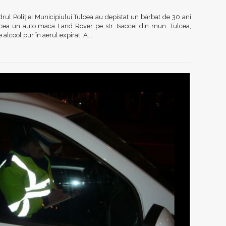
adrul Poliţiei Municipiului Tulcea au depistat un bărbat de 30 ani
cea un auto maca Land Rover pe str. Isaccei din mun. Tulcea,
lcool pur în aerul expirat. A...