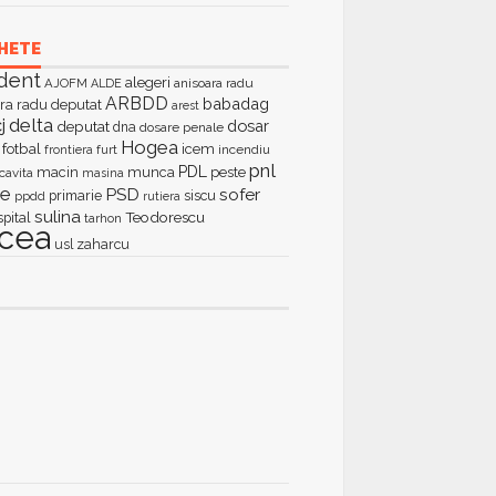
HETE
dent
alegeri
AJOFM
anisoara radu
ALDE
ARBDD
babadag
ra radu deputat
arest
delta
j
dosar
deputat
dna
dosare penale
Hogea
fotbal
icem
furt
incendiu
frontiera
pnl
PDL
macin
munca
peste
cavita
masina
ie
PSD
sofer
primarie
siscu
ppdd
rutiera
sulina
Teodorescu
spital
tarhon
lcea
zaharcu
usl