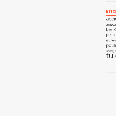
ETIC
acci
anisoa
c
beat
penal
isu
lun
polit
somaj
tu