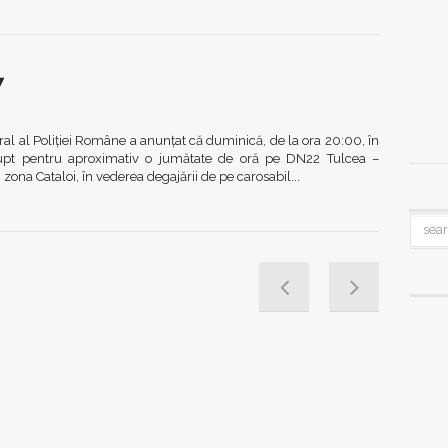
7
l al Poliţiei Române a anunţat că duminică, de la ora 20:00, în
trerupt pentru aproximativ o jumătate de oră pe DN22 Tulcea –
 zona Cataloi, în vederea degajării de pe carosabil...