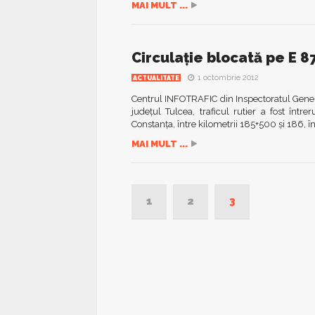
MAI MULT ...
Circulaţie blocată pe E 8
1 octombrie 2012
ACTUALITATE
Centrul INFOTRAFIC din Inspectoratul Genera
judeţul Tulcea, traficul rutier a fost în
Constanţa, între kilometrii 185+500 şi 186, în
MAI MULT ...
1
2
3