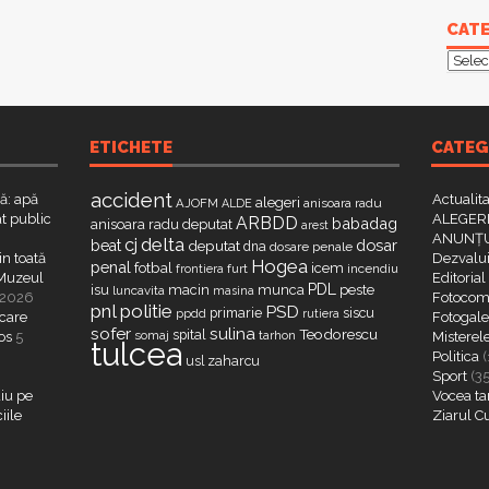
CATE
Categ
ETICHETE
CATEG
accident
că: apă
Actualit
alegeri
AJOFM
anisoara radu
ALDE
t public
ALEGERI
ARBDD
babadag
anisoara radu deputat
arest
ANUNȚU
delta
cj
dosar
beat
deputat
dna
dosare penale
in toată
Dezvalui
Hogea
penal
fotbal
icem
furt
incendiu
frontiera
a Muzeul
Editorial
PDL
isu
macin
munca
peste
luncavita
masina
 2026
Fotocome
pnl
politie
PSD
primarie
siscu
ppdd
rutiera
 care
Fotogaler
sofer
sulina
Teodorescu
spital
somaj
tarhon
os
5
Misterel
tulcea
Politica
(
zaharcu
usl
Sport
(3
iu pe
Vocea ta
iile
Ziarul C