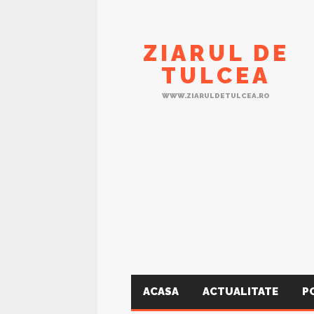
ZIARUL DE
TULCEA
WWW.ZIARULDETULCEA.RO
ACASA
ACTUALITATE
P