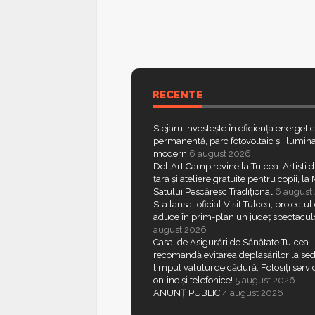
RECENTE
Stejaru investește în eficiența energeti
permanentă, parc fotovoltaic și ilumina
modern
6 august 2026
DeltArt Camp revine la Tulcea. Artiști d
țara și ateliere gratuite pentru copii, l
Satului Pescăresc Tradițional
6 august
S-a lansat oficial Visit Tulcea, proiectul
aduce în prim-plan un județ spectacul
august 2026
Casa de Asigurări de Sănătate Tulcea
recomandă evitarea deplasărilor la sed
timpul valului de cădură: Folosiți servic
online și telefonice!
5 august 2026
ANUNȚ PUBLIC
4 august 2026