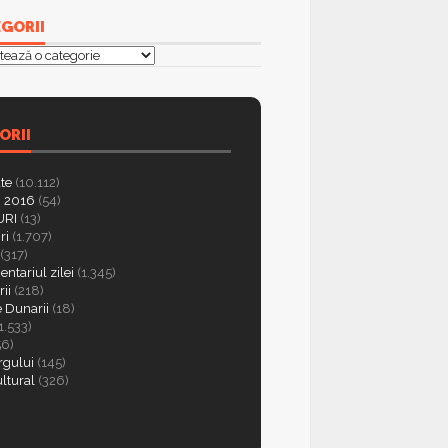
GORII
orii
ORII
ate
(10.112)
 2016
(54)
RI
(13)
ri
(1.707)
(317)
ntariul zilei
(1.345)
ii
(218)
e Dunarii
(18)
1.533)
56)
rgului
(145)
ultural
(326)