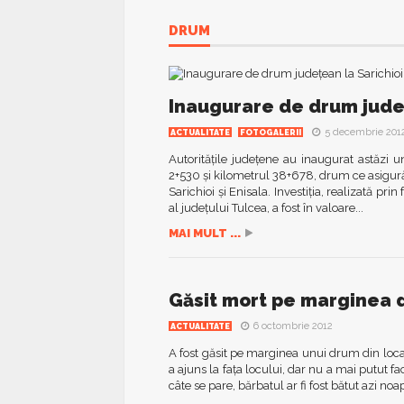
DRUM
Inaugurare de drum județ
5 decembrie 201
ACTUALITATE
FOTOGALERII
Autorităţile judeţene au inaugurat astăzi 
2+530 şi kilometrul 38+678, drum ce asigură 
Sarichioi şi Enisala. Investiţia, realizată 
al judeţului Tulcea, a fost în valoare...
MAI MULT ...
Găsit mort pe marginea 
6 octombrie 2012
ACTUALITATE
A fost găsit pe marginea unui drum din loc
a ajuns la faţa locului, dar nu a mai putut 
câte se pare, bărbatul ar fi fost bătut azi no