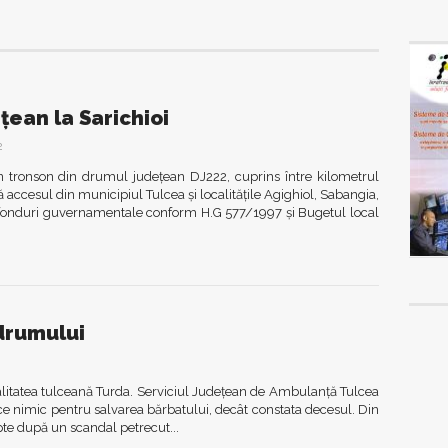
ean la Sarichioi
2
un tronson din drumul judeţean DJ222, cuprins între kilometrul
accesul din municipiul Tulcea şi localităţile Agighiol, Sabangia,
prin fonduri guvernamentale conform H.G 577/1997 şi Bugetul local
drumului
alitatea tulceană Turda. Serviciul Judeţean de Ambulanţă Tulcea
face nimic pentru salvarea bărbatului, decât constata decesul. Din
apte după un scandal petrecut...