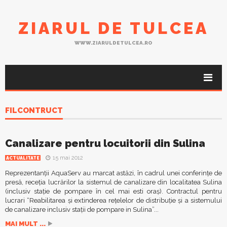
ZIARUL DE TULCEA
WWW.ZIARULDETULCEA.RO
FILCONTRUCT
Canalizare pentru locuitorii din Sulina
15 mai 2012
ACTUALITATE
Reprezentanţii AquaServ au marcat astăzi, în cadrul unei conferinţe de
presă, receţia lucrărilor la sistemul de canalizare din localitatea Sulina
(inclusiv staţie de pompare în cel mai esti oraş). Contractul pentru
lucrari “Reabilitarea şi extinderea reţelelor de distribuţie şi a sistemului
de canalizare inclusiv staţii de pompare in Sulina”...
MAI MULT ...