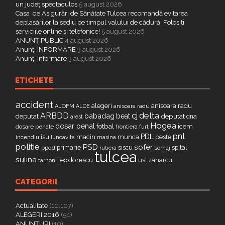
un județ spectaculos
5 august 2026
Casa de Asigurări de Sănătate Tulcea recomandă evitarea
deplasărilor la sediu pe timpul valului de cădură: Folosiți
serviciile online și telefonice!
5 august 2026
ANUNȚ PUBLIC
4 august 2026
Anunț: INFORMARE
3 august 2026
Anunț: Informare
3 august 2026
ETICHETE
accident
alegeri
anisoara radu
AJOFM
anisoara radu
ALDE
delta
ARBDD
cj
babadag
beat
deputat
deputat
dna
arest
Hogea
dosar penal
fotbal
icem
dosare penale
furt
frontiera
pnl
PDL
isu
macin
munca
peste
incendiu
luncavita
masina
politie
PSD
sofer
primarie
siscu
spital
ppdd
somaj
rutiera
tulcea
sulina
Teodorescu
zaharcu
tarhon
usl
CATEGORII
Actualitate
(10.107)
ALEGERI 2016
(54)
ANUNȚURI
(10)