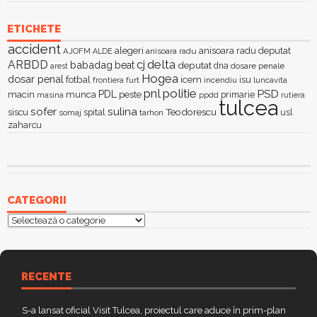
ETICHETE
accident
alegeri
anisoara radu deputat
AJOFM
anisoara radu
ALDE
delta
ARBDD
cj
babadag
beat
deputat
dna
dosare penale
arest
Hogea
dosar penal
fotbal
icem
isu
furt
incendiu
luncavita
frontiera
pnl
politie
PSD
PDL
macin
munca
peste
primarie
ppdd
masina
rutiera
tulcea
sofer
sulina
Teodorescu
siscu
spital
somaj
tarhon
usl
zaharcu
CATEGORII
Categorii
RECENTE
S-a lansat oficial Visit Tulcea, proiectul care aduce în prim-plan