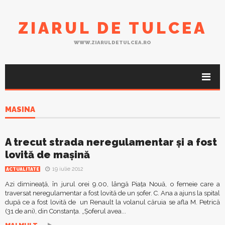
ZIARUL DE TULCEA
WWW.ZIARULDETULCEA.RO
MASINA
A trecut strada neregulamentar şi a fost
lovită de maşină
19 iulie 2012
ACTUALITATE
Azi dimineaţă, în jurul orei 9.00, lângă Piaţa Nouă, o femeie care a
traversat neregulamentar a fost lovită de un şofer. C. Ana a ajuns la spital
după ce a fost lovită de un Renault la volanul căruia se afla M. Petrică
(31 de ani), din Constanţa. „Şoferul avea...