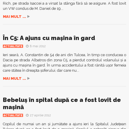
Rich, pe strada Isaccei a a virsat la stânga fără să se asigure. A fost lovit
un VW condus de M. Daniel de 19...
MAI MULT ...
În C5: A ajuns cu maşina în gard
8 mai 2012
ACTUALITATE
Ieri seară, A. Constantin de 54 de ani din Tulcea, în timp ce conducea o
Dacia pe strada Albatros din zona C5, a pierdut controlul volanului şi a
ajuns cu maşina în gard. În urma accidentului a fost rănită uşor femeia
care stătea în dreapta şoferului, dar care nu...
MAI MULT ...
Bebeluş în spital după ce a fost lovit de
maşină
27 aprilie 2012
ACTUALITATE
Copilul de numai un an şi jumătate a ajuns ieri la Spitalul Judeţean