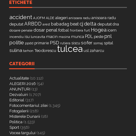
ETICHETE
accident
alegeri
anisoara radu
AJOFM
anisoara radu
ALDE
delta
ARBDD
cj
babadag
beat
deputat
deputat
dna
arest
Hogea
dosar penal
fotbal
icem
dosare penale
furt
frontiera
pnl
PDL
isu
macin
munca
peste
incendiu
luncavita
masina
politie
PSD
sofer
primarie
siscu
spital
ppdd
somaj
rutiera
tulcea
sulina
Teodorescu
zaharcu
tarhon
usl
CATEGORII
Actualitate
(10.112)
ALEGERI 2016
(54)
ANUNȚURI
(13)
Dezvaluiri
(1.707)
Editorial
(317)
Fotocomentariul zilei
(1.345)
Fotogalerii
(218)
Misterele Dunarii
(18)
Politica
(1.533)
Sport
(356)
Vocea targului
(145)