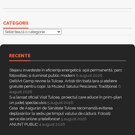
CATEGORII
Categorii
RECENTE
Stejaru investește în eficiența energetică: apă permanentă, parc
fotovoltaic și iluminat public modern
6 august 2026
DeltArt Camp revine la Tulcea. Artiști din toată țara și ateliere
gratuite pentru copii, la Muzeul Satului Pescăresc Tradițional
6
august 2026
S-a lansat oficial Visit Tulcea, proiectul care aduce în prim-plan
un județ spectaculos
5 august 2026
Casa de Asigurări de Sănătate Tulcea recomandă evitarea
deplasărilor la sediu pe timpul valului de cădură: Folosiți
serviciile online și telefonice!
5 august 2026
ANUNȚ PUBLIC
4 august 2026