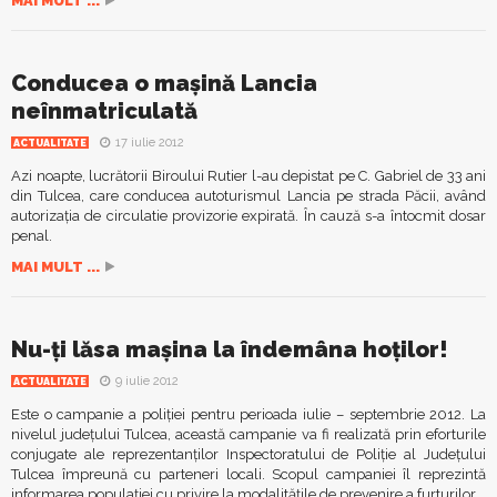
MAI MULT ...
Conducea o maşină Lancia
neînmatriculată
17 iulie 2012
ACTUALITATE
Azi noapte, lucrătorii Biroului Rutier l-au depistat pe C. Gabriel de 33 ani
din Tulcea, care conducea autoturismul Lancia pe strada Păcii, având
autorizaţia de circulatie provizorie expirată. În cauză s-a întocmit dosar
penal.
MAI MULT ...
Nu-ţi lăsa maşina la îndemâna hoţilor!
9 iulie 2012
ACTUALITATE
Este o campanie a poliţiei pentru perioada iulie – septembrie 2012. La
nivelul judeţului Tulcea, această campanie va fi realizată prin eforturile
conjugate ale reprezentanţilor Inspectoratului de Poliţie al Judeţului
Tulcea împreună cu parteneri locali. Scopul campaniei îl reprezintă
informarea populaţiei cu privire la modalităţile de prevenire a furturilor...