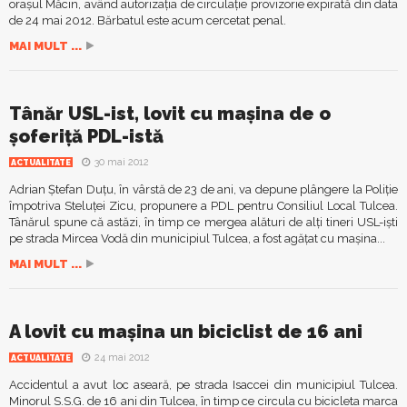
oraşul Măcin, având autorizaţia de circulaţie provizorie expirată din data
de 24 mai 2012. Bărbatul este acum cercetat penal.
MAI MULT ...
Tânăr USL-ist, lovit cu maşina de o
şoferiţă PDL-istă
30 mai 2012
ACTUALITATE
Adrian Ştefan Duţu, în vârstă de 23 de ani, va depune plângere la Poliţie
împotriva Steluţei Zicu, propunere a PDL pentru Consiliul Local Tulcea.
Tânărul spune că astăzi, în timp ce mergea alături de alţi tineri USL-işti
pe strada Mircea Vodă din municipiul Tulcea, a fost agăţat cu maşina...
MAI MULT ...
A lovit cu maşina un biciclist de 16 ani
24 mai 2012
ACTUALITATE
Accidentul a avut loc aseară, pe strada Isaccei din municipiul Tulcea.
Minorul S.S.G. de 16 ani din Tulcea, în timp ce circula cu bicicleta marca