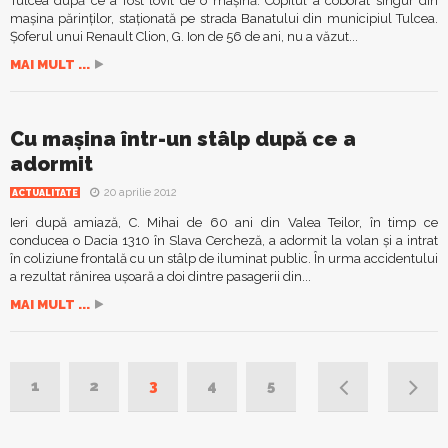
Tulcea după ce a fost lovit de o maşină. Copilul a coborât singur din
maşina părinţilor, staţionată pe strada Banatului din municipiul Tulcea.
Şoferul unui Renault Clion, G. Ion de 56 de ani, nu a văzut...
MAI MULT ...
Cu maşina într-un stâlp după ce a
adormit
20 aprilie 2012
ACTUALITATE
Ieri după amiază, C. Mihai de 60 ani din Valea Teilor, în timp ce
conducea o Dacia 1310 în Slava Cercheză, a adormit la volan şi a intrat
în coliziune frontală cu un stâlp de iluminat public. În urma accidentului
a rezultat rănirea uşoară a doi dintre pasagerii din...
MAI MULT ...
1
2
3
4
5