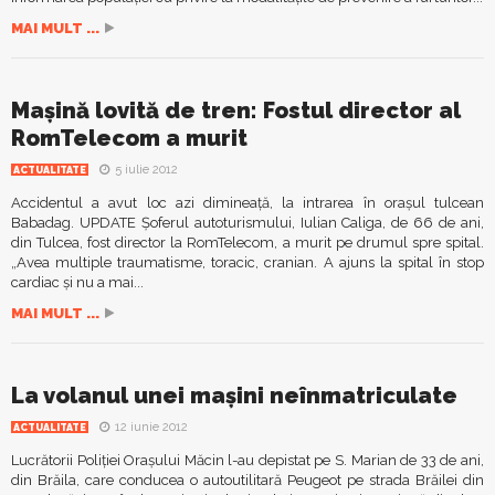
MAI MULT ...
Maşină lovită de tren: Fostul director al
RomTelecom a murit
5 iulie 2012
ACTUALITATE
Accidentul a avut loc azi dimineaţă, la intrarea în oraşul tulcean
Babadag. UPDATE Şoferul autoturismului, Iulian Caliga, de 66 de ani,
din Tulcea, fost director la RomTelecom, a murit pe drumul spre spital.
„Avea multiple traumatisme, toracic, cranian. A ajuns la spital în stop
cardiac şi nu a mai...
MAI MULT ...
La volanul unei maşini neînmatriculate
12 iunie 2012
ACTUALITATE
Lucrătorii Poliţiei Oraşului Măcin l-au depistat pe S. Marian de 33 de ani,
din Brăila, care conducea o autoutilitară Peugeot pe strada Brăilei din