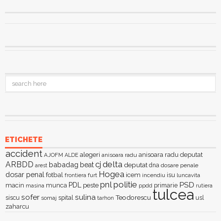
ETICHETE
accident
alegeri
anisoara radu deputat
AJOFM
anisoara radu
ALDE
delta
ARBDD
cj
babadag
beat
deputat
dna
dosare penale
arest
Hogea
dosar penal
fotbal
icem
isu
furt
incendiu
luncavita
frontiera
pnl
politie
PSD
PDL
macin
munca
peste
primarie
ppdd
masina
rutiera
tulcea
sofer
sulina
Teodorescu
siscu
spital
somaj
tarhon
usl
zaharcu