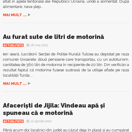
aflat în apele teritoriale ale Republicii Ucraina, unde a alimentat. După
alimentare, nava şlep...
MAI MULT ...
Au furat sute de litri de motorină
16 mai 2012
ACTUALITATE
Ieri seară, lucrătorii Secţiei de Poliţie Rurală Tulcea au depistat pe raza
comunei Izvoarele, două persoane care transportau, cu un autoturism,
cantitatea de 360 litri de motorina în recipiente de 20 litri. Din verificări a
rezultat faptul că motorina fusese sustrasă de la utilaje aflate pe raza
localităţii Turda....
MAI MULT ...
Afacerişti de Jijila: Vindeau apă şi
spuneau că e motorină
12 aprilie 2012
ACTUALITATE
Până acum doi localnici din judeţ au căzut deja în plasă şi au cumpărat