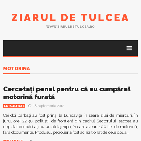
ZIARUL DE TULCEA
WWW.ZIARULDETULCEA.RO
MOTORINA
Cercetaţi penal pentru că au cumpărat
motorină furată
28 septembrie 2012
ACTUALITATE
Cei doi bărbaţi au fost prinşi la Luncaviţa în seara zilei de miercuri. În
jurul orei 22.30, poliţiştii de frontieră din cadrul Sectorului Isaccea au
depistat doi bărbaţi cu un atelaj hipo, în care aveau 100 litri de motorină,
fără documente. Produsul petrolier a fost achiziţionat de cele două...