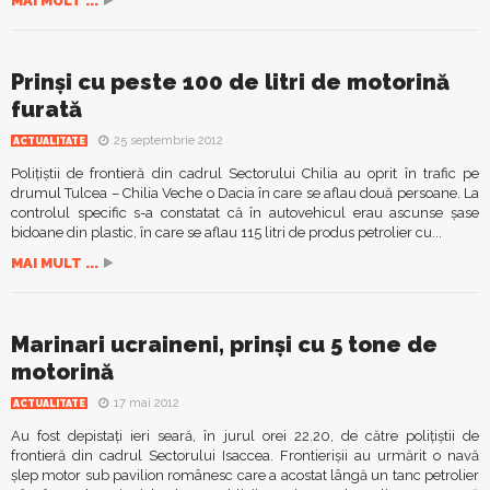
MAI MULT ...
Prinşi cu peste 100 de litri de motorină
furată
25 septembrie 2012
ACTUALITATE
Poliţiştii de frontieră din cadrul Sectorului Chilia au oprit în trafic pe
drumul Tulcea – Chilia Veche o Dacia în care se aflau două persoane. La
controlul specific s-a constatat că în autovehicul erau ascunse şase
bidoane din plastic, în care se aflau 115 litri de produs petrolier cu...
MAI MULT ...
Marinari ucraineni, prinşi cu 5 tone de
motorină
17 mai 2012
ACTUALITATE
Au fost depistaţi ieri seară, în jurul orei 22.20, de către poliţiştii de
frontieră din cadrul Sectorului Isaccea. Frontierişii au urmărit o navă
şlep motor sub pavilion românesc care a acostat lângă un tanc petrolier