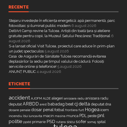
RECENTE
Stejaru investește în eficiența energetică: apă permanentă, parc
fotovoltaic și iluminat public modern
6 august 2026
DeltArt Camp revine la Tulcea. Artiști din toată țara și ateliere
gratuite pentru copii, la Muzeul Satului Pescăresc Tradițional
6
august 2026
S-a lansat oficial Visit Tulcea, proiectul care aduce în prim-plan
un județ spectaculos
5 august 2026
Casa de Asigurări de Sănătate Tulcea recomandă evitarea
deplasărilor la sediu pe timpul valului de cădură: Folosiți
serviciile online și telefonice!
5 august 2026
ANUNȚ PUBLIC
4 august 2026
ETICHETE
accident
alegeri
anisoara radu
AJOFM
anisoara radu
ALDE
delta
ARBDD
cj
babadag
beat
deputat
deputat
dna
arest
Hogea
dosar penal
fotbal
icem
dosare penale
furt
frontiera
pnl
PDL
isu
macin
munca
peste
incendiu
luncavita
masina
politie
PSD
sofer
primarie
siscu
spital
ppdd
somaj
rutiera