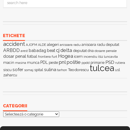
ETICHETE
accident
alegeri
anisoara radu deputat
AJOFM
anisoara radu
ALDE
delta
ARBDD
cj
babadag
beat
deputat
dna
dosare penale
arest
Hogea
dosar penal
fotbal
icem
isu
furt
incendiu
luncavita
frontiera
pnl
politie
PSD
PDL
macin
munca
peste
primarie
ppdd
masina
rutiera
tulcea
sofer
sulina
Teodorescu
siscu
spital
somaj
tarhon
usl
zaharcu
CATEGORII
Categorii