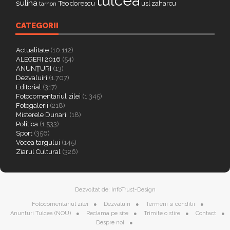
tulcea
sulina
Teodorescu
zaharcu
tarhon
usl
CATEGORII
Actualitate
(10.112)
ALEGERI 2016
(54)
ANUNȚURI
(13)
Dezvaluiri
(1.707)
Editorial
(317)
Fotocomentariul zilei
(1.345)
Fotogalerii
(218)
Misterele Dunarii
(18)
Politica
(1.533)
Sport
(356)
Vocea targului
(145)
Ziarul Cultural
(326)
Dezvoltat de:
InfoTrust-Design
Fotocomentariul zilei
Dezvaluiri
Termeni si conditii
Anunturi Tulcea (NOU)
Reclama pe site
Trimite o stire
Contact
Despre noi