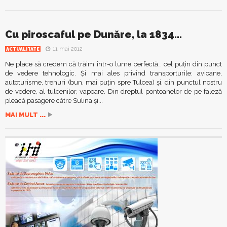
Cu piroscaful pe Dunăre, la 1834…
11 mai 2012
ACTUALITATE
Ne place să credem că trăim într-o lume perfectă… cel puțin din punct
de vedere tehnologic. Și mai ales privind transporturile: avioane,
autoturisme, trenuri (bun, mai puțin spre Tulcea) și, din punctul nostru
de vedere, al tulcenilor, vapoare. Din dreptul pontoanelor de pe faleză
pleacă pasagere către Sulina și...
MAI MULT ...