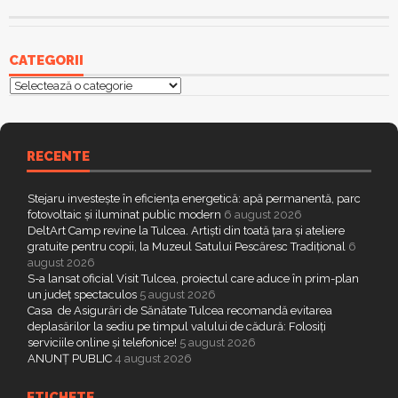
CATEGORII
Categorii
RECENTE
Stejaru investește în eficiența energetică: apă permanentă, parc
fotovoltaic și iluminat public modern
6 august 2026
DeltArt Camp revine la Tulcea. Artiști din toată țara și ateliere
gratuite pentru copii, la Muzeul Satului Pescăresc Tradițional
6
august 2026
S-a lansat oficial Visit Tulcea, proiectul care aduce în prim-plan
un județ spectaculos
5 august 2026
Casa de Asigurări de Sănătate Tulcea recomandă evitarea
deplasărilor la sediu pe timpul valului de cădură: Folosiți
serviciile online și telefonice!
5 august 2026
ANUNȚ PUBLIC
4 august 2026
ETICHETE