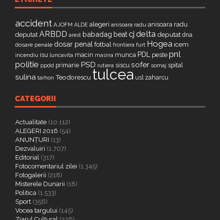
accident
alegeri
anisoara radu
AJOFM
anisoara radu
ALDE
delta
ARBDD
cj
babadag
beat
deputat
deputat
dna
arest
Hogea
dosar penal
fotbal
icem
dosare penale
furt
frontiera
pnl
PDL
isu
macin
munca
peste
incendiu
luncavita
masina
politie
PSD
sofer
primarie
siscu
spital
ppdd
somaj
rutiera
tulcea
sulina
Teodorescu
zaharcu
tarhon
usl
CATEGORII
Actualitate
(10.112)
ALEGERI 2016
(54)
ANUNȚURI
(13)
Dezvaluiri
(1.707)
Editorial
(317)
Fotocomentariul zilei
(1.345)
Fotogalerii
(218)
Misterele Dunarii
(18)
Politica
(1.533)
Sport
(356)
Vocea targului
(145)
Ziarul Cultural
(326)