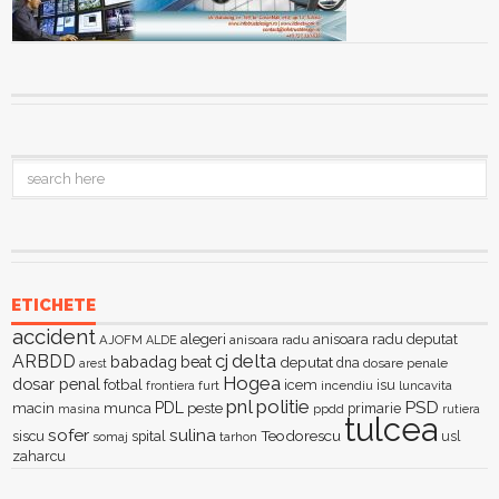
ETICHETE
accident
alegeri
anisoara radu deputat
AJOFM
anisoara radu
ALDE
delta
ARBDD
cj
babadag
beat
deputat
dna
dosare penale
arest
Hogea
dosar penal
fotbal
icem
isu
furt
incendiu
luncavita
frontiera
pnl
politie
PSD
PDL
macin
munca
peste
primarie
ppdd
masina
rutiera
tulcea
sofer
sulina
Teodorescu
siscu
spital
somaj
tarhon
usl
zaharcu