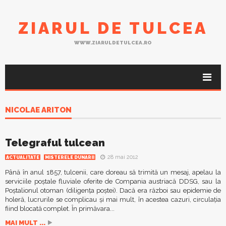
ZIARUL DE TULCEA
WWW.ZIARULDETULCEA.RO
NICOLAE ARITON
Telegraful tulcean
28 mai 2012
ACTUALITATE
MISTERELE DUNARII
Până în anul 1857, tulcenii, care doreau să trimită un mesaj, apelau la
serviciile poștale fluviale oferite de Compania austriacă DDSG, sau la
Poștalionul otoman (diligența poștei). Dacă era război sau epidemie de
holeră, lucrurile se complicau și mai mult, în acestea cazuri, circulația
fiind blocată complet. În primăvara...
MAI MULT ...