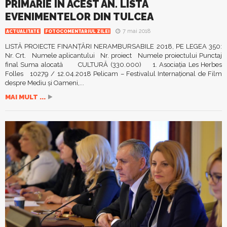
PRIMĂRIE ÎN ACEST AN. LISTA
EVENIMENTELOR DIN TULCEA
7 mai 2018
ACTUALITATE
FOTOCOMENTARIUL ZILEI
LISTĂ PROIECTE FINANŢĂRI NERAMBURSABILE 2018, PE LEGEA 350:
Nr. Crt. Numele aplicantului Nr. proiect Numele proiectului Punctaj
final Suma alocată CULTURĂ (330.000) 1. Asociaţia Les Herbes
Folles 10279 / 12.04.2018 Pelicam – Festivalul Internaţional de Film
despre Mediu şi Oameni,...
MAI MULT ...