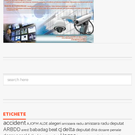
ETICHETE
accident
alegeri
anisoara radu deputat
AJOFM
anisoara radu
ALDE
delta
ARBDD
cj
babadag
beat
deputat
dna
dosare penale
arest