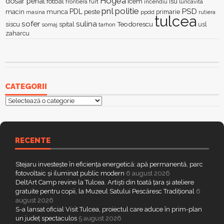
Hogea
dosar penal
fotbal
icem
isu
furt
incendiu
luncavita
frontiera
pnl
politie
PSD
PDL
macin
munca
peste
primarie
ppdd
masina
rutiera
tulcea
sofer
sulina
Teodorescu
siscu
spital
somaj
tarhon
usl
zaharcu
CATEGORII
Categorii
RECENTE
Stejaru investește în eficiența energetică: apă permanentă, parc
fotovoltaic și iluminat public modern
6 august 2026
DeltArt Camp revine la Tulcea. Artiști din toată țara și ateliere
gratuite pentru copii, la Muzeul Satului Pescăresc Tradițional
6
august 2026
S-a lansat oficial Visit Tulcea, proiectul care aduce în prim-plan
un județ spectaculos
5 august 2026