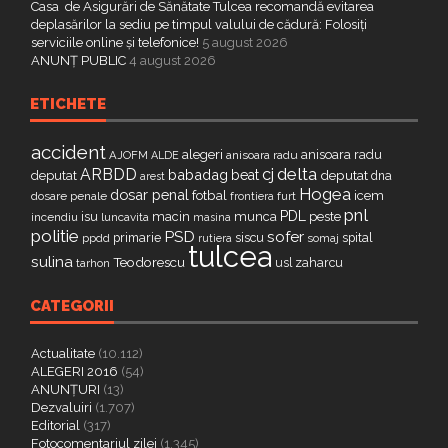
Casa de Asigurări de Sănătate Tulcea recomandă evitarea
deplasărilor la sediu pe timpul valului de cădură: Folosiți
serviciile online și telefonice!
5 august 2026
ANUNȚ PUBLIC
4 august 2026
ETICHETE
accident
alegeri
anisoara radu
AJOFM
anisoara radu
ALDE
delta
ARBDD
cj
babadag
beat
deputat
deputat
dna
arest
Hogea
dosar penal
fotbal
icem
dosare penale
furt
frontiera
pnl
PDL
isu
macin
munca
peste
incendiu
luncavita
masina
politie
PSD
sofer
primarie
siscu
spital
ppdd
somaj
rutiera
tulcea
sulina
Teodorescu
zaharcu
tarhon
usl
CATEGORII
Actualitate
(10.112)
ALEGERI 2016
(54)
ANUNȚURI
(13)
Dezvaluiri
(1.707)
Editorial
(317)
Fotocomentariul zilei
(1.345)