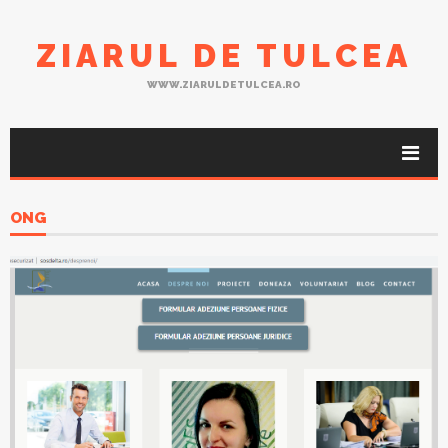
ZIARUL DE TULCEA
WWW.ZIARULDETULCEA.RO
ONG