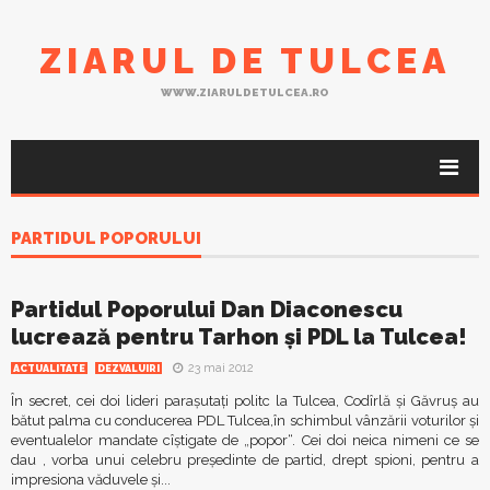
ZIARUL DE TULCEA
WWW.ZIARULDETULCEA.RO
PARTIDUL POPORULUI
Partidul Poporului Dan Diaconescu
lucrează pentru Tarhon și PDL la Tulcea!
23 mai 2012
ACTUALITATE
DEZVALUIRI
În secret, cei doi lideri parașutați politc la Tulcea, Codîrlă și Găvruș au
bătut palma cu conducerea PDL Tulcea,în schimbul vânzării voturilor și
eventualelor mandate cîștigate de „popor“. Cei doi neica nimeni ce se
dau , vorba unui celebru președinte de partid, drept spioni, pentru a
impresiona văduvele și...