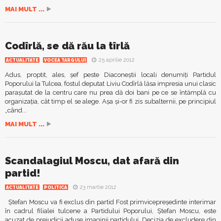
MAI MULT ...
Codîrlă, se dă rău la tîrlă
25 aprilie 2012
ACTUALITATE
VOCEA TARGULUI
Adus, proptit, ales, șef peste Diaconeștii locali denumiți Partidul
Poporului la Tulcea, fostul deputat Liviu Codîrlă lăsa impresia unui clasic
parașutat de la centru care nu prea dă doi bani pe ce se întămplă cu
organizația, cât timp el se alege. Așa și-or fi zis subalternii, pe principiul
„când...
MAI MULT ...
Scandalagiul Moscu, dat afară din
partid!
23 martie 2012
ACTUALITATE
POLITICA
Ştefan Moscu va fi exclus din partid Fost primvicepreşedinte interimar
în cadrul filialei tulcene a Partidului Poporului, Ştefan Moscu, este
acuzat de prejudicii aduse imaginii partidului. Decizia de excludere din