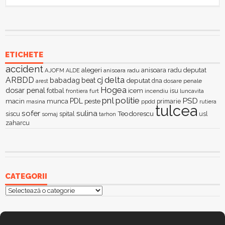
ETICHETE
accident
alegeri
anisoara radu deputat
AJOFM
anisoara radu
ALDE
delta
ARBDD
cj
babadag
beat
deputat
dna
dosare penale
arest
Hogea
dosar penal
fotbal
icem
isu
furt
incendiu
luncavita
frontiera
pnl
politie
PSD
PDL
macin
munca
peste
primarie
ppdd
masina
rutiera
tulcea
sofer
sulina
Teodorescu
siscu
spital
somaj
tarhon
usl
zaharcu
CATEGORII
Categorii