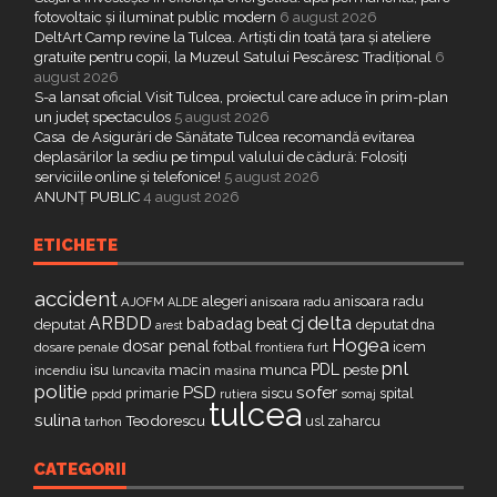
fotovoltaic și iluminat public modern
6 august 2026
DeltArt Camp revine la Tulcea. Artiști din toată țara și ateliere
gratuite pentru copii, la Muzeul Satului Pescăresc Tradițional
6
august 2026
S-a lansat oficial Visit Tulcea, proiectul care aduce în prim-plan
un județ spectaculos
5 august 2026
Casa de Asigurări de Sănătate Tulcea recomandă evitarea
deplasărilor la sediu pe timpul valului de cădură: Folosiți
serviciile online și telefonice!
5 august 2026
ANUNȚ PUBLIC
4 august 2026
ETICHETE
accident
alegeri
anisoara radu
AJOFM
anisoara radu
ALDE
delta
ARBDD
cj
babadag
beat
deputat
deputat
dna
arest
Hogea
dosar penal
fotbal
icem
dosare penale
furt
frontiera
pnl
PDL
isu
macin
munca
peste
incendiu
luncavita
masina
politie
PSD
sofer
primarie
siscu
spital
ppdd
somaj
rutiera
tulcea
sulina
Teodorescu
zaharcu
tarhon
usl
CATEGORII