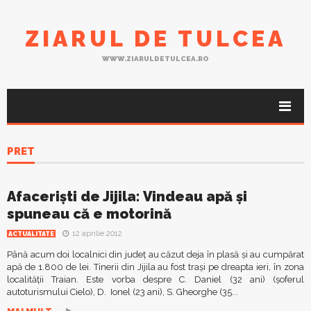
ZIARUL DE TULCEA
WWW.ZIARULDETULCEA.RO
PRET
Afacerişti de Jijila: Vindeau apă şi
spuneau că e motorină
12 aprilie 2012
ACTUALITATE
Până acum doi localnici din judeţ au căzut deja în plasă şi au cumpărat
apă de 1.800 de lei. Tinerii din Jijila au fost traşi pe dreapta ieri, în zona
localităţii Traian. Este vorba despre C. Daniel (32 ani) (şoferul
autoturismului Cielo), D. Ionel (23 ani), S. Gheorghe (35...