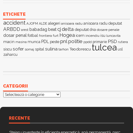
ETICHETE
accident
alegeri
anisoara radu deputat
AJOFM
anisoara radu
ALDE
delta
ARBDD
cj
babadag
beat
deputat
dna
dosare penale
arest
Hogea
dosar penal
fotbal
icem
isu
furt
incendiu
luncavita
frontiera
pnl
politie
PSD
PDL
macin
munca
peste
primarie
ppdd
masina
rutiera
tulcea
sofer
sulina
Teodorescu
siscu
spital
somaj
tarhon
usl
zaharcu
CATEGORII
Categorii
RECENTE
Stejaru investește în eficiența energetică: apă permanentă, parc