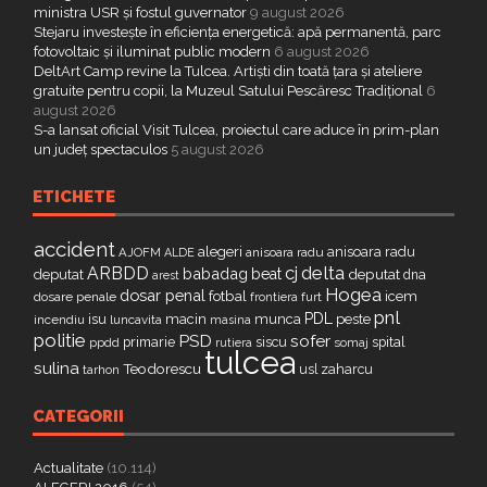
ministra USR și fostul guvernator
9 august 2026
Stejaru investește în eficiența energetică: apă permanentă, parc
fotovoltaic și iluminat public modern
6 august 2026
DeltArt Camp revine la Tulcea. Artiști din toată țara și ateliere
gratuite pentru copii, la Muzeul Satului Pescăresc Tradițional
6
august 2026
S-a lansat oficial Visit Tulcea, proiectul care aduce în prim-plan
un județ spectaculos
5 august 2026
ETICHETE
accident
alegeri
anisoara radu
AJOFM
anisoara radu
ALDE
delta
ARBDD
cj
babadag
beat
deputat
deputat
dna
arest
Hogea
dosar penal
fotbal
icem
dosare penale
furt
frontiera
pnl
PDL
isu
macin
munca
peste
incendiu
luncavita
masina
politie
PSD
sofer
primarie
siscu
spital
ppdd
somaj
rutiera
tulcea
sulina
Teodorescu
zaharcu
tarhon
usl
CATEGORII
Actualitate
(10.114)