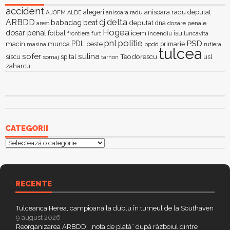
accident
alegeri
anisoara radu deputat
AJOFM
anisoara radu
ALDE
delta
ARBDD
cj
babadag
beat
deputat
dna
dosare penale
arest
Hogea
dosar penal
fotbal
icem
isu
furt
incendiu
luncavita
frontiera
pnl
politie
PSD
PDL
macin
munca
peste
primarie
ppdd
masina
rutiera
tulcea
sofer
sulina
Teodorescu
siscu
spital
somaj
tarhon
usl
zaharcu
CATEGORII
Categorii
RECENTE
Tulceanca Herea, campioană la dublu în turneul de la Southaven
9 august 2026
Reorganizarea ARBDD, „nota de plată” după războiul dintre