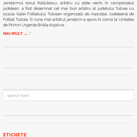
Jandarmul Ionuț Rădulescu, arbitru cu ștate vechi în campionatul
județean, a fost desemnat cel mai bun arbitru al judeţului Tulcea cu
ocazia Galei Fotbalului Tulcean organizată de Asociaţia Judeţeană de
Fotbal Tulcea. În luna mai arbitrul jandarm a ajuns în comă la Unitatea
de Primiri Urgențe Brăila după ce...
MAI MULT ...
ETICHETE