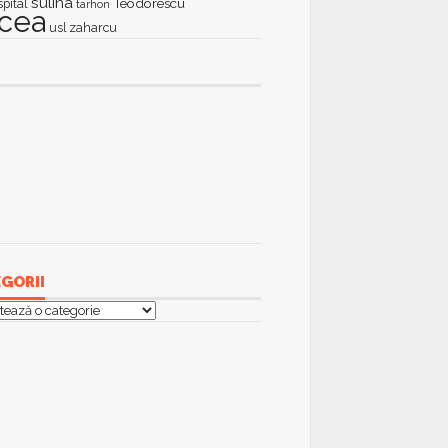
sulina
Teodorescu
spital
tarhon
lcea
zaharcu
usl
GORII
orii