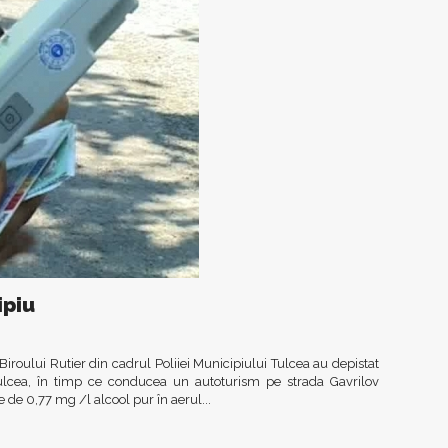
ipiu
ii Biroului Rutier din cadrul Poliiei Municipiului Tulcea au depistat
ulcea, în timp ce conducea un autoturism pe strada Gavrilov
 de 0,77 mg /l alcool pur în aerul...