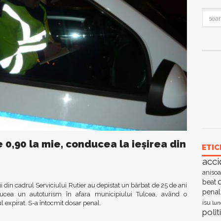
 0,90 la mie, conducea la ieșirea din
ETIC
acci
anisoa
c
beat
ii din cadrul Serviciului Rutier au depistat un bărbat de 25 de ani
penal
ucea un autoturism în afara municipiului Tulcea, având o
isu
l expirat. S-a întocmit dosar penal.
lun
polit