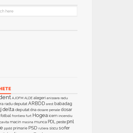
HETE
dent
alegeri
AJOFM
anisoara radu
ALDE
ARBDD
babadag
ra radu deputat
arest
delta
j
dosar
deputat
dna
dosare penale
Hogea
fotbal
icem
furt
incendiu
frontiera
pnl
PDL
macin
munca
peste
cavita
masina
ie
PSD
sofer
primarie
siscu
ppdd
rutiera