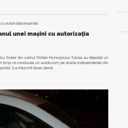
lanul unei mașini cu autorizația
oului Rutier din cadrul Poliției Municipiului Tulcea au depistat un
 în timp ce conducea un autoturism pe strada Independenței din
expirată. S-a întocmit dosar penal.