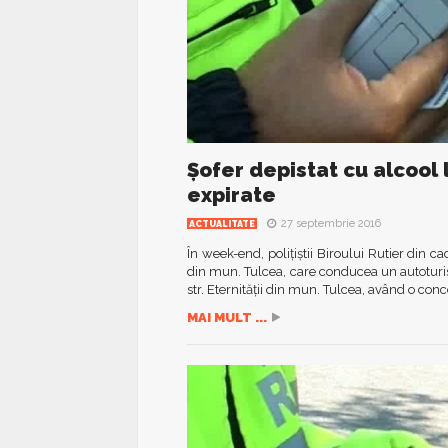
Șofer depistat cu alcool 
expirate
27 septembrie 2016
ACTUALITATE
În week-end, polițiștii Biroului Rutier din c
din mun. Tulcea, care conducea un autoturi
str. Eternității din mun. Tulcea, având o conc
MAI MULT ...