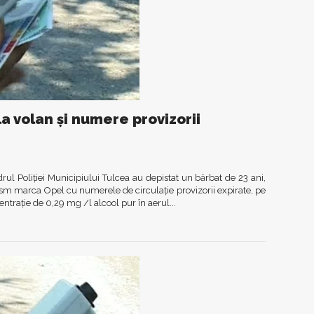
la volan și numere provizorii
adrul Poliției Municipiului Tulcea au depistat un bărbat de 23 ani,
sm marca Opel cu numerele de circulație provizorii expirate, pe
entrație de 0,29 mg /l alcool pur în aerul...