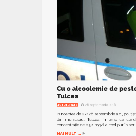
Cu o alcoolemie de peste
Tulcea
28 septembrie 2016
ACTUALITATE
În noaptea de 27/28 septembrie a.c., polițișt
din municipiul Tulcea, în timp ce cond
concentrație de 0,91 mg/l alcool pur în aeru
MAI MULT ...