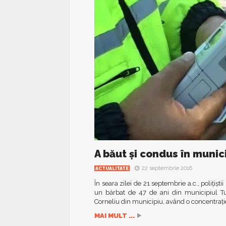
A băut și condus în munic
22 septembrie 2016
ACTUALITATE
În seara zilei de 21 septembrie a.c., polițișt
un bărbat de 47 de ani din municipiul T
Corneliu din municipiu, având o concentrație
MAI MULT ...