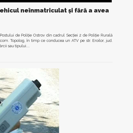
vehicul neînmatriculat și fără a avea
 Postului de Poliție Ostrov din cadrul Secției 2 de Poliție Rurală
com. Topolog, în timp ce conducea un ATV pe str. Eroilor, jud.
cii sau tipului....