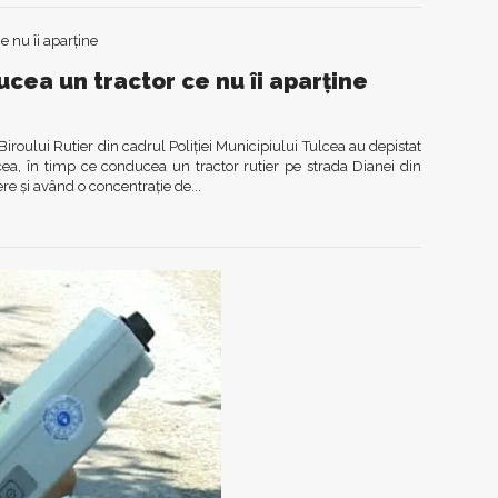
ucea un tractor ce nu îi aparține
i Biroului Rutier din cadrul Poliției Municipiului Tulcea au depistat
ea, în timp ce conducea un tractor rutier pe strada Dianei din
e și având o concentrație de...