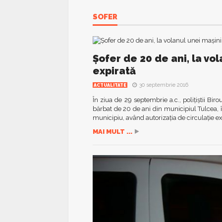
SOFER
Șofer de 20 de ani, la vo
expirată
30 septembrie 2016
ACTUALITATE
În ziua de 29 septembrie a.c., polițiștii Bir
bărbat de 20 de ani din municipiul Tulcea,
municipiu, având autorizația de circulație 
MAI MULT ...