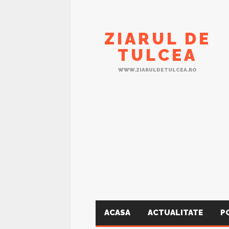
ZIARUL DE
TULCEA
WWW.ZIARULDETULCEA.RO
ACASA
ACTUALITATE
P