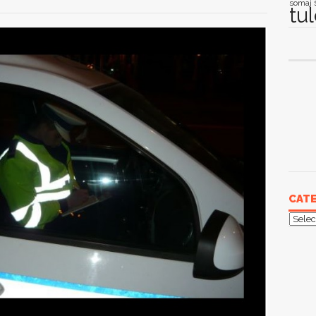
somaj
tu
CATE
Categ