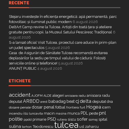
RECENTE
Stejaru investește în eficiența energetică: apă permanentă, parc
fotovoltaic și iluminat public modern
6 august 2026
DeltArt Camp revine la Tulcea. Artiști din toată țara și ateliere
gratuite pentru copii, la Muzeul Satului Pescăresc Tradițional
6
august 2026
S-a lansat oficial Visit Tulcea, proiectul care aduce în prim-plan
un județ spectaculos
5 august 2026
Casa de Asigurări de Sănătate Tulcea recomandă evitarea
deplasărilor la sediu pe timpul valului de cădură: Folosiți
serviciile online și telefonice!
5 august 2026
ANUNȚ PUBLIC
4 august 2026
ETICHETE
accident
alegeri
anisoara radu
AJOFM
anisoara radu
ALDE
delta
ARBDD
cj
babadag
beat
deputat
deputat
dna
arest
Hogea
dosar penal
fotbal
icem
dosare penale
furt
frontiera
pnl
PDL
isu
macin
munca
peste
incendiu
luncavita
masina
politie
PSD
sofer
primarie
siscu
spital
ppdd
somaj
rutiera
tulcea
sulina
Teodorescu
zaharcu
tarhon
usl