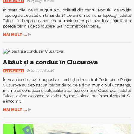
23 august 2016
ACTUALITATE
În seara zilei de 22 august a.c., polițiștii din cadrul Postului de Poliție
Topolog au depistat un tânăr de 19 de ani din comuna Topolog, județul
Tulcea, în timp ce conducea un motoscuter pe raza localității, fără a
poseda permis de conducere. S-a întocmit dosar penal.
MAI MULT ...
A băut și a condus în Ciucurova
22 august 2016
ACTUALITATE
În noaptea de 20/21 august a.c., polițiștii din cadrul Postului de Poliție
Ciucurova au depistat un bărbat de 61 de ani din municipiul Constanța,
în timp ce conducea o autoutilitară pe raza comunei Ciucurova, județul
Tulcea, având o concentrație de 0,83 mg/l alcool pur în aerul expirat. S-
a întocmit...
MAI MULT ...