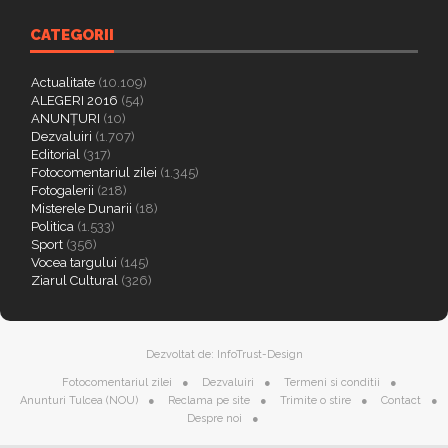
CATEGORII
Actualitate
(10.109)
ALEGERI 2016
(54)
ANUNȚURI
(10)
Dezvaluiri
(1.707)
Editorial
(317)
Fotocomentariul zilei
(1.345)
Fotogalerii
(218)
Misterele Dunarii
(18)
Politica
(1.533)
Sport
(356)
Vocea targului
(145)
Ziarul Cultural
(326)
Dezvoltat de:
InfoTrust-Design
Fotocomentariul zilei
Dezvaluiri
Termeni si conditii
Anunturi Tulcea (NOU)
Reclama pe site
Trimite o stire
Contact
Despre noi