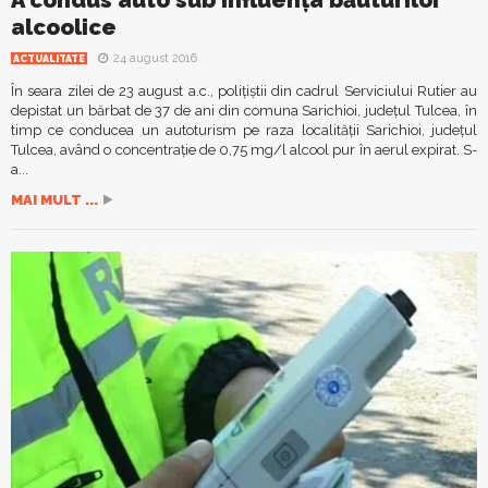
A condus auto sub influența băuturilor
alcoolice
24 august 2016
ACTUALITATE
În seara zilei de 23 august a.c., polițiștii din cadrul Serviciului Rutier au
depistat un bărbat de 37 de ani din comuna Sarichioi, județul Tulcea, în
timp ce conducea un autoturism pe raza localității Sarichioi, județul
Tulcea, având o concentrație de 0,75 mg/l alcool pur în aerul expirat. S-
a...
MAI MULT ...