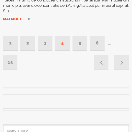
Tulcea, în timp ce conducea un autoturism pe strada Mahmudiei din
municipiu, având o concentrație de 1,51 mg/l alcool pur în aerul expirat.
S-a...
MAI MULT ...
1
2
3
4
5
6
…
15