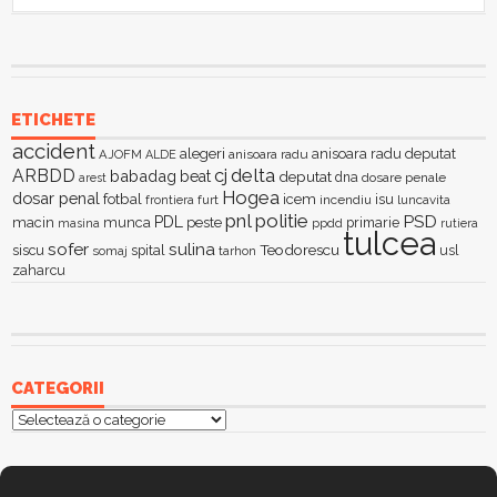
ETICHETE
accident
alegeri
anisoara radu deputat
AJOFM
anisoara radu
ALDE
delta
ARBDD
cj
babadag
beat
deputat
dna
dosare penale
arest
Hogea
dosar penal
fotbal
icem
isu
furt
incendiu
luncavita
frontiera
pnl
politie
PSD
PDL
macin
munca
peste
primarie
ppdd
masina
rutiera
tulcea
sofer
sulina
Teodorescu
siscu
spital
somaj
tarhon
usl
zaharcu
CATEGORII
Categorii