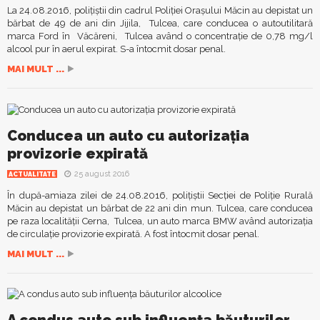
La 24.08.2016, polițiștii din cadrul Poliției Orașului Măcin au depistat un
bărbat de 49 de ani din Jijila, Tulcea, care conducea o autoutilitară
marca Ford în Văcăreni, Tulcea având o concentrație de 0,78 mg/l
alcool pur în aerul expirat. S-a întocmit dosar penal.
MAI MULT ...
Conducea un auto cu autorizația
provizorie expirată
25 august 2016
ACTUALITATE
În după-amiaza zilei de 24.08.2016, polițiștii Secției de Poliție Rurală
Măcin au depistat un bărbat de 22 ani din mun. Tulcea, care conducea
pe raza localității Cerna, Tulcea, un auto marca BMW având autorizația
de circulație provizorie expirată. A fost întocmit dosar penal.
MAI MULT ...