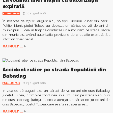
expirată
29 august 2016
ACTUALITATE
În noaptea de 27/28 august a.c., polițiștii Biroului Rutier din cadrul
Poliției Municipiului Tulcea au depistat un bărbat de 26 de ani din
municipiul Tulcea, în timp ce conducea un autoturism pe strada Isaccei
din municipiu, având autorizația provizorie de circulație expirată. S-a
întocmit dosar penal.
MAI MULT ...
Accident rutier pe strada Republicii din
Babadag
29 august 2016
ACTUALITATE
În ziua de 26 august a.c., un bărbat de 54 de ani din oraș Babadag,
județul Tulcea, în timp ce conducea un autoturism pe strada Republicii
din oraș Babadag, județul Tulcea, a acroșat un bărbat de 36 de ani din
oraș Babadag, județul Tulcea, care se afla în traversarea...
MAI MULT ...