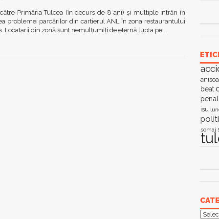
ătre Primăria Tulcea (în decurs de 8 ani) şi multiple intrări în
ea problemei parcărilor din cartierul ANL în zona restaurantului
s. Locatarii din zonă sunt nemulţumiţi de eternă lupta pe...
ETIC
acci
anisoa
c
beat
penal
isu
lun
polit
somaj
tu
CATE
Categ