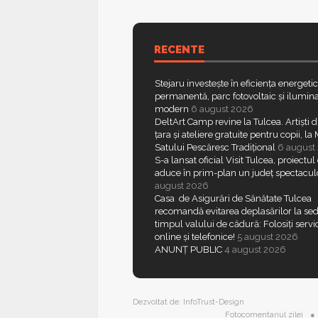
RECENTE
Stejaru investește în eficiența energeti
permanentă, parc fotovoltaic și ilumina
modern
6 august 2026
DeltArt Camp revine la Tulcea. Artiști d
țara și ateliere gratuite pentru copii, l
Satului Pescăresc Tradițional
6 august
S-a lansat oficial Visit Tulcea, proiectul
aduce în prim-plan un județ spectacul
august 2026
Casa de Asigurări de Sănătate Tulcea
recomandă evitarea deplasărilor la sed
timpul valului de cădură: Folosiți servic
online și telefonice!
5 august 2026
ANUNȚ PUBLIC
4 august 2026
Dezvoltat de:
InfoTrust-Design
Fotocomentariul zilei