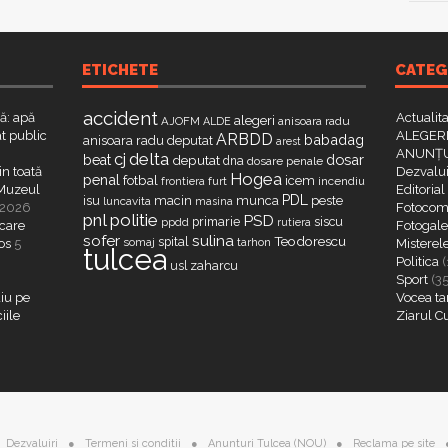
ETICHETE
CATEG
accident
că: apă
Actualit
alegeri
AJOFM
anisoara radu
ALDE
t public
ALEGERI
ARBDD
babadag
anisoara radu deputat
arest
ANUNȚU
delta
cj
dosar
beat
deputat
dna
dosare penale
in toată
Dezvalui
Hogea
penal
fotbal
icem
furt
incendiu
frontiera
a Muzeul
Editorial
PDL
isu
macin
munca
peste
luncavita
masina
 2026
Fotocome
pnl
politie
PSD
primarie
siscu
ppdd
rutiera
 care
Fotogaler
sofer
sulina
Teodorescu
spital
somaj
tarhon
os
5
Misterel
tulcea
Politica
(
zaharcu
usl
Sport
(3
iu pe
Vocea ta
iile
Ziarul C
Dezvaluiri
Termeni si conditii
Anunturi Tulcea (NOU)
Reclama pe site