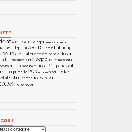
HETE
dent
alegeri
AJOFM
anisoara radu
ALDE
ARBDD
babadag
ra radu deputat
arest
delta
j
dosar
deputat
dna
dosare penale
Hogea
fotbal
icem
furt
incendiu
frontiera
pnl
PDL
macin
munca
peste
cavita
masina
ie
PSD
sofer
primarie
siscu
ppdd
rutiera
sulina
Teodorescu
spital
tarhon
lcea
zaharcu
usl
GORII
orii