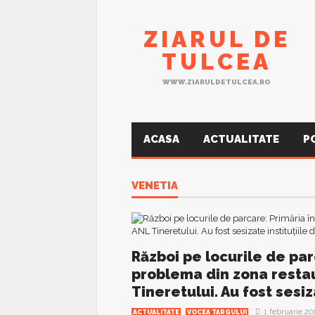
ZIARUL DE
TULCEA
WWW.ZIARULDETULCEA.RO
ACASA
ACTUALITATE
P
VENETIA
Război pe locurile de par
problema din zona restau
Tineretului. Au fost sesiz
1 februarie 20
ACTUALITATE
VOCEA TARGULUI