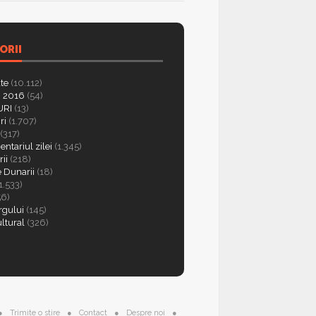
ORII
ate
(10.112)
 2016
(54)
RI
(13)
ri
(1.707)
(317)
ntariul zilei
(1.345)
ii
(218)
e Dunarii
(18)
1.533)
56)
rgului
(145)
ultural
(326)
Trimite o stire
Contact
Despre noi