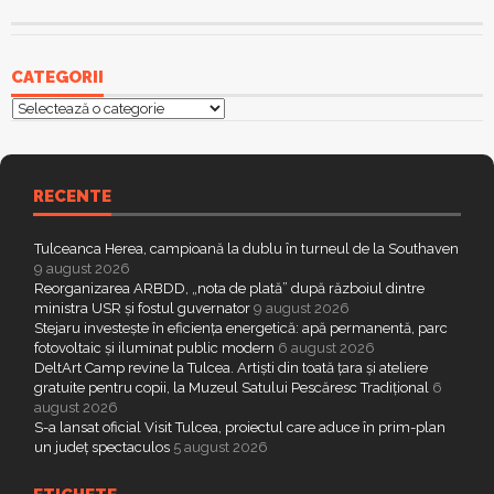
CATEGORII
Categorii
RECENTE
Tulceanca Herea, campioană la dublu în turneul de la Southaven
9 august 2026
Reorganizarea ARBDD, „nota de plată” după războiul dintre
ministra USR și fostul guvernator
9 august 2026
Stejaru investește în eficiența energetică: apă permanentă, parc
fotovoltaic și iluminat public modern
6 august 2026
DeltArt Camp revine la Tulcea. Artiști din toată țara și ateliere
gratuite pentru copii, la Muzeul Satului Pescăresc Tradițional
6
august 2026
S-a lansat oficial Visit Tulcea, proiectul care aduce în prim-plan
un județ spectaculos
5 august 2026