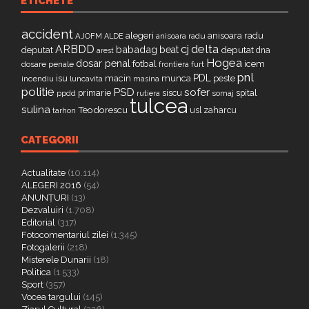
ETICHETE
accident
alegeri
anisoara radu
AJOFM
anisoara radu
ALDE
delta
ARBDD
cj
babadag
beat
deputat
deputat
dna
arest
Hogea
dosar penal
fotbal
icem
dosare penale
furt
frontiera
pnl
PDL
isu
macin
munca
peste
incendiu
luncavita
masina
politie
PSD
sofer
primarie
siscu
spital
ppdd
somaj
rutiera
tulcea
sulina
Teodorescu
zaharcu
tarhon
usl
CATEGORII
Actualitate
(10.114)
ALEGERI 2016
(54)
ANUNȚURI
(13)
Dezvaluiri
(1.708)
Editorial
(317)
Fotocomentariul zilei
(1.345)
Fotogalerii
(218)
Misterele Dunarii
(18)
Politica
(1.533)
Sport
(357)
Vocea targului
(145)