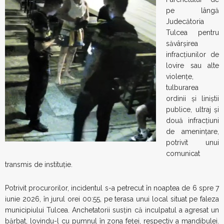
pe lângă
Judecătoria
Tulcea pentru
săvârșirea
infracțiunilor de
lovire sau alte
violențe,
tulburarea
ordinii și liniștii
publice, ultraj și
două infracțiuni
de amenințare,
potrivit unui
comunicat
transmis de instituție.
Potrivit procurorilor, incidentul s-a petrecut în noaptea de 6 spre 7
iunie 2026, în jurul orei 00:55, pe terasa unui local situat pe faleza
municipiului Tulcea. Anchetatorii susțin că inculpatul a agresat un
bărbat, lovindu-l cu pumnul în zona feței, respectiv a mandibulei.