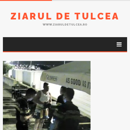
ZIARUL DE TULCEA
WWW.ZIARULDETULCEA.RO