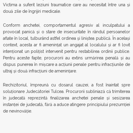
Victima a suferit leziuni traumatice care au necesitat între una și
două zile de îngrijiri medicale.
Conform anchetei, comportamentul agresiv al inculpatului a
provocat panică și o stare de insecuritate în rândul persoanelor
aflate în local, tulburând astfel ordinea și liniștea publică. În același
context, acesta ar fi amenințat un angajat al localului și ar fi lovit
intenționat un polițist intervenit pentru restabilirea ordinii publice.
Pentru aceste fapte, procurorii au extins urmărirea penală și au
dispus punerea în mișcare a acțiunii penale pentru infracțiunile de
ultraj și două infracțiuni de amenințare.
Rechizitoriul, împreună cu dosarul cauzei, a fost înaintat spre
soluționare Judecătoriei Tulcea. Procurorii subliniază că trimiterea
în judecată reprezintă finalizarea anchetei penale și sesizarea
instanței de judecată, fără a aduce atingere principiului prezumției
de nevinovăție.