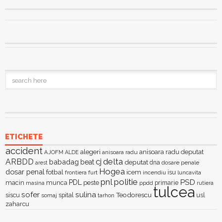
ETICHETE
accident
alegeri
anisoara radu deputat
AJOFM
anisoara radu
ALDE
delta
ARBDD
cj
babadag
beat
deputat
dna
dosare penale
arest
Hogea
dosar penal
fotbal
icem
isu
furt
incendiu
luncavita
frontiera
pnl
politie
PSD
PDL
macin
munca
peste
primarie
ppdd
masina
rutiera
tulcea
sofer
sulina
Teodorescu
siscu
spital
somaj
tarhon
usl
zaharcu