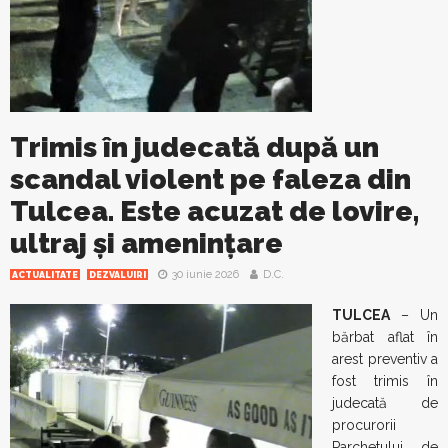
Trimis în judecată după un
scandal violent pe faleza din
Tulcea. Este acuzat de lovire,
ultraj și amenințare
30 iunie 2026
D.C.
ACTUALITATE
DEZVALUIRI
TULCEA
– Un
bărbat aflat în
arest preventiv a
fost trimis în
judecată de
procurorii
Parchetului de