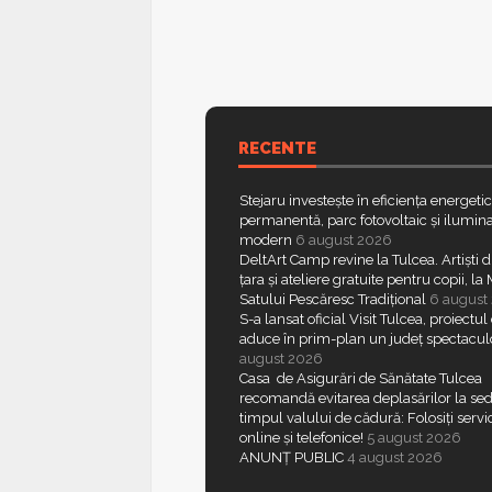
RECENTE
Stejaru investește în eficiența energeti
permanentă, parc fotovoltaic și ilumina
modern
6 august 2026
DeltArt Camp revine la Tulcea. Artiști d
țara și ateliere gratuite pentru copii, l
Satului Pescăresc Tradițional
6 august
S-a lansat oficial Visit Tulcea, proiectul
aduce în prim-plan un județ spectacul
august 2026
Casa de Asigurări de Sănătate Tulcea
recomandă evitarea deplasărilor la sed
timpul valului de cădură: Folosiți servic
online și telefonice!
5 august 2026
ANUNȚ PUBLIC
4 august 2026