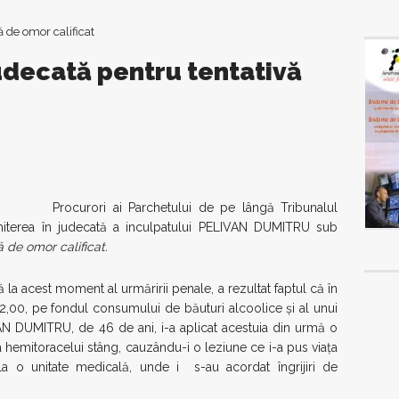
judecată pentru tentativă
Procurori ai Parchetului de pe lângă Tribunalul
rimiterea în judecată a inculpatului PELIVAN DUMITRU sub
ă de
omor calificat.
 la acest moment al urmăririi penale, a rezultat faptul că în
 22,00, pe fondul consumului de băuturi alcoolice şi al unui
IVAN DUMITRU, de 46 de ani, i-a aplicat acestuia din urmă o
a hemitoracelui stâng, cauzându-i o leziune ce i-a pus viaţa
 la o unitate medicală, unde i s-au acordat îngrijiri de