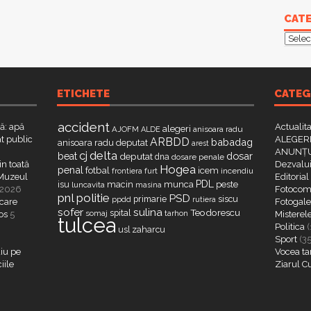
CATE
Categ
ETICHETE
CATEG
accident
că: apă
Actualit
alegeri
AJOFM
anisoara radu
ALDE
t public
ALEGERI
ARBDD
babadag
anisoara radu deputat
arest
ANUNȚU
delta
cj
dosar
beat
deputat
dna
dosare penale
in toată
Dezvalui
Hogea
penal
fotbal
icem
furt
incendiu
frontiera
a Muzeul
Editorial
PDL
isu
macin
munca
peste
luncavita
masina
 2026
Fotocome
pnl
politie
PSD
primarie
siscu
ppdd
rutiera
 care
Fotogaler
sofer
sulina
Teodorescu
spital
somaj
tarhon
os
5
Misterel
tulcea
Politica
(
zaharcu
usl
Sport
(3
iu pe
Vocea ta
iile
Ziarul C