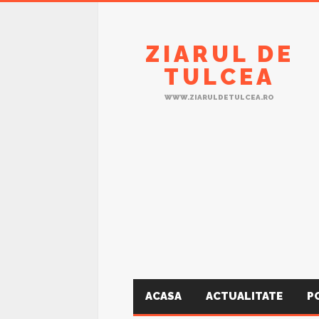
ZIARUL DE
TULCEA
WWW.ZIARULDETULCEA.RO
ACASA
ACTUALITATE
P