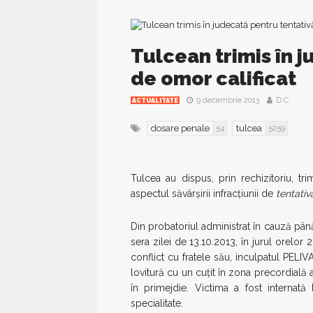
Tulcean trimis în 
de omor calificat
9 decembrie 2013
D.C.
ACTUALITATE
dosare penale
tulcea
54
5259
Tulcea au dispus, prin rechizitoriu, t
aspectul săvârşirii infracţiunii de
tentativ
Din probatoriul administrat în cauză până
sera zilei de 13.10.2013, în jurul orelor
conflict cu fratele său, inculpatul PEL
lovitură cu un cuţit în zona precordială 
în primejdie. Victima a fost internată
specialitate.