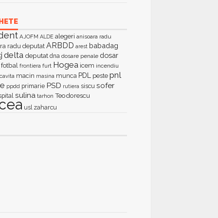
HETE
dent
alegeri
AJOFM
anisoara radu
ALDE
ARBDD
babadag
ra radu deputat
arest
delta
j
dosar
deputat
dna
dosare penale
Hogea
fotbal
icem
furt
incendiu
frontiera
pnl
PDL
macin
munca
peste
cavita
masina
ie
PSD
sofer
primarie
siscu
ppdd
rutiera
sulina
Teodorescu
spital
tarhon
lcea
zaharcu
usl