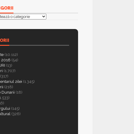
GORII
orii
ORII
ate
(10.112)
 2016
(54)
RI
(13)
ri
(1.707)
(317)
ntariul zilei
(1.345)
ii
(218)
e Dunarii
(18)
1.533)
56)
rgului
(145)
ultural
(326)