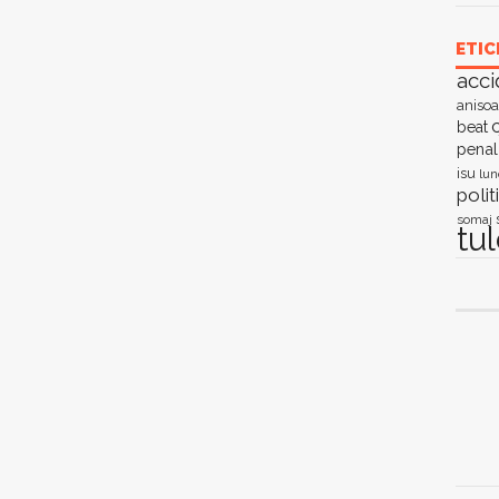
ETIC
acci
anisoa
c
beat
penal
isu
lun
polit
somaj
tu