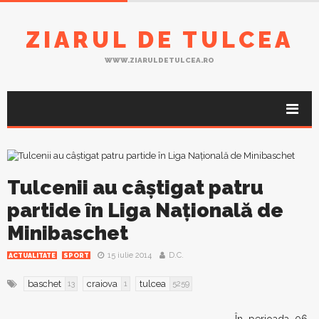
ZIARUL DE TULCEA
WWW.ZIARULDETULCEA.RO
Tulcenii au câştigat patru
partide în Liga Naţională de
Minibaschet
15 iulie 2014
D.C.
ACTUALITATE
SPORT
baschet
craiova
tulcea
13
1
5259