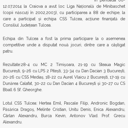
În perioada 06-
12.07.2014 la Craiova a avut loc Liga Naţională de Minibaschet
(copii născuţi în 2002,2003), cu participarea a 88 de echipe, la
care a participat şi echipa CSS Tulcea, acţiune finanţată de
Consiliul Judeţean Tulcea.
Echipa din Tulcea a fost la prima participare la o asemenea
competitive unde a disputat nouă jocuri, dintre care a câştigat
patru.
Rezultate:28-4 cu MC 2 Timişoara, 21-19 cu Steaua Magic
Bucureşti, 9-26 cu LPS 2 Piteşti, 33-34 cu Dan Dacian 3 Bucureşti,
20-26 cu CSS Mediaş, 18-22 cu Aurel Vlaicu 2 Bucureşti, 17-19 cu
Dunărea Calafat, 30-22 cu Dan Dacian 4 Bucureşti şi 30-27 cu CS
Bball 6 Sf. Gheorghe.
Lotul CSS Tulcea: Hertea Emil, Pascale Filip, Andronic Bogdan,
Păsărica Dragoş, Melinte Cristian, Unitu Denis, Enica Alexandru,
Cârlan Alexandru, Burca Kevin, Antonov Vlad. Prof. Grecu
Alexandru.