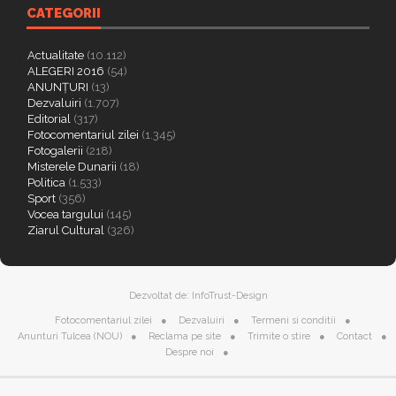
CATEGORII
Actualitate
(10.112)
ALEGERI 2016
(54)
ANUNȚURI
(13)
Dezvaluiri
(1.707)
Editorial
(317)
Fotocomentariul zilei
(1.345)
Fotogalerii
(218)
Misterele Dunarii
(18)
Politica
(1.533)
Sport
(356)
Vocea targului
(145)
Ziarul Cultural
(326)
Dezvoltat de:
InfoTrust-Design
Fotocomentariul zilei
Dezvaluiri
Termeni si conditii
Anunturi Tulcea (NOU)
Reclama pe site
Trimite o stire
Contact
Despre noi