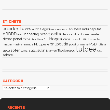
ETICHETE
accident
alegeri
anisoara radu deputat
AJOFM
anisoara radu
ALDE
delta
ARBDD
cj
babadag
beat
deputat
dna
dosare penale
arest
Hogea
dosar penal
fotbal
icem
isu
furt
incendiu
luncavita
frontiera
pnl
politie
PSD
PDL
macin
munca
peste
primarie
ppdd
masina
rutiera
tulcea
sofer
sulina
Teodorescu
siscu
spital
somaj
tarhon
usl
zaharcu
CATEGORII
Categorii
RECENTE