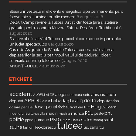
Stejaru investește în eficiența energetică: apă permanentă, parc
fotovoltaic și iluminat public modern
6 august 2026
DeltArt Camp revine la Tulcea. Artiști din toată țara și ateliere
gratuite pentru copii, la Muzeul Satului Pescăresc Tradițional
6
august 2026
S-a lansat oficial Visit Tulcea, proiectul care aduce în prim-plan
un județ spectaculos
5 august 2026
Casa de Asigurări de Sănătate Tulcea recomandă evitarea
deplasărilor la sediu pe timpul valului de cădură: Folosiți
serviciile online și telefonice!
5 august 2026
ANUNȚ PUBLIC
4 august 2026
ETICHETE
accident
alegeri
anisoara radu
AJOFM
anisoara radu
ALDE
delta
ARBDD
cj
babadag
beat
deputat
deputat
dna
arest
Hogea
dosar penal
fotbal
icem
dosare penale
furt
frontiera
pnl
PDL
isu
macin
munca
peste
incendiu
luncavita
masina
politie
PSD
sofer
primarie
siscu
spital
ppdd
somaj
rutiera
tulcea
sulina
Teodorescu
zaharcu
tarhon
usl