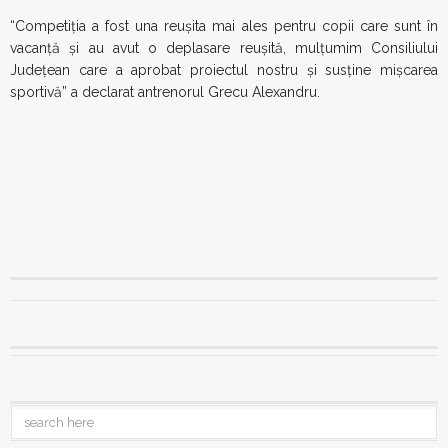
“Competiţia a fost una reuşita mai ales pentru copii care sunt în
vacanţă şi au avut o deplasare reuşită, mulţumim Consiliului
Judeţean care a aprobat proiectul nostru şi susţine mişcarea
sportivă” a declarat antrenorul Grecu Alexandru.