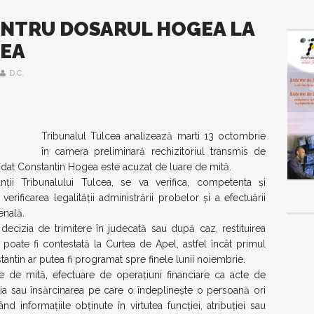
ENTRU DOSARUL HOGEA LA
CEA
D.C.
Tribunalul Tulcea analizează marti 13 octombrie
în camera preliminară rechizitoriul transmis de
ndat Constantin Hogea este acuzat de luare de mită.
ţii Tribunalului Tulcea, se va verifica, competenta şi
 verificarea legalităţii administrării probelor şi a efectuării
enală.
decizia de trimitere în judecată sau după caz, restituirea
 poate fi contestată la Curtea de Apel, astfel încât primul
ntin ar putea fi programat spre finele lunii noiembrie.
e de mită, efectuare de operațiuni financiare ca acte de
ția sau însărcinarea pe care o îndeplinește o persoană ori
ând informațiile obținute în virtutea funcției, atribuției sau