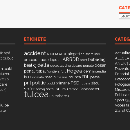
CATE
Categ
ETICHETE
CATEG
accident
că: apă
Actualit
alegeri
AJOFM
anisoara radu
ALDE
t public
ALEGERI
ARBDD
babadag
anisoara radu deputat
arest
ANUNȚU
delta
cj
dosar
beat
deputat
dna
dosare penale
in toată
Dezvalui
Hogea
penal
fotbal
icem
furt
incendiu
frontiera
a Muzeul
Editorial
PDL
isu
macin
munca
peste
luncavita
masina
 2026
Fotocome
pnl
politie
PSD
primarie
siscu
ppdd
rutiera
 care
Fotogaler
sofer
sulina
Teodorescu
spital
somaj
tarhon
os
5
Misterel
tulcea
Politica
(
zaharcu
usl
Sport
(3
iu pe
Vocea ta
iile
Ziarul C