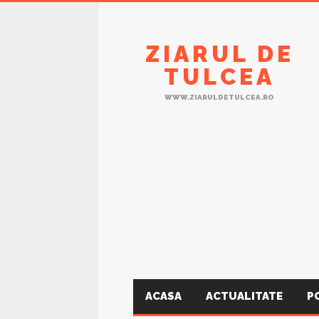
ZIARUL DE
TULCEA
WWW.ZIARULDETULCEA.RO
ACASA
ACTUALITATE
P