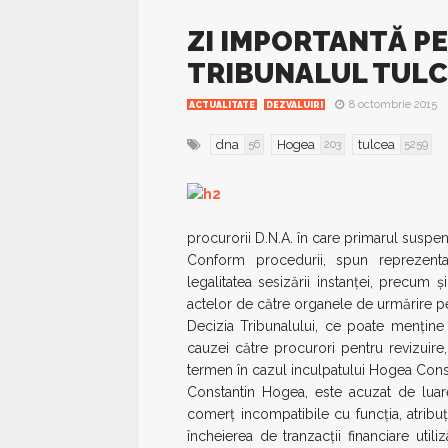
ZI IMPORTANTĂ P
TRIBUNALUL TUL
8 octombrie 2015
ACTUALITATE
DEZVALUIRI
dna
Hogea
tulcea
56
203
5259
procurorii D.N.A. în care primarul suspe
Conform procedurii, spun reprezentan
legalitatea sesizării instanţei, precum şi
actelor de către organele de urmărire p
Decizia Tribunalului, ce poate menţine 
cauzei către procurori pentru revizuire,
termen în cazul inculpatului Hogea Consta
Constantin Hogea, este acuzat de luar
comerț incompatibile cu funcția, atribu
încheierea de tranzacții financiare utiliz