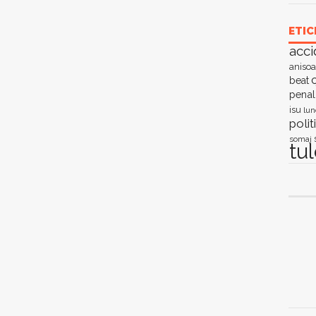
ETIC
acci
anisoa
c
beat
penal
isu
lun
polit
somaj
tu