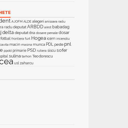
HETE
dent
alegeri
AJOFM
anisoara radu
ALDE
ARBDD
babadag
ra radu deputat
arest
delta
j
dosar
deputat
dna
dosare penale
Hogea
fotbal
icem
furt
incendiu
frontiera
pnl
PDL
macin
munca
peste
cavita
masina
ie
PSD
sofer
primarie
siscu
ppdd
rutiera
sulina
Teodorescu
spital
tarhon
lcea
zaharcu
usl