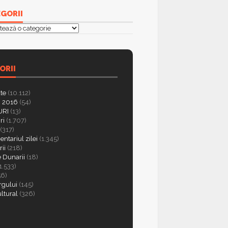
GORII
orii
ORII
ate
(10.112)
 2016
(54)
RI
(13)
ri
(1.707)
(317)
ntariul zilei
(1.345)
ii
(218)
e Dunarii
(18)
1.533)
56)
rgului
(145)
ultural
(326)