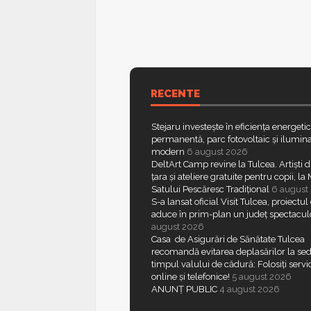
RECENTE
Stejaru investește în eficiența energeti
permanentă, parc fotovoltaic și ilumina
modern
6 august 2026
DeltArt Camp revine la Tulcea. Artiști d
țara și ateliere gratuite pentru copii, l
Satului Pescăresc Tradițional
6 august
S-a lansat oficial Visit Tulcea, proiectul
aduce în prim-plan un județ spectacul
august 2026
Casa de Asigurări de Sănătate Tulcea
recomandă evitarea deplasărilor la sed
timpul valului de cădură: Folosiți servic
online și telefonice!
5 august 2026
ANUNȚ PUBLIC
4 august 2026