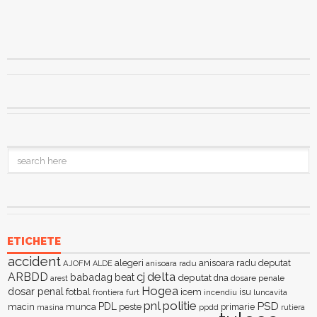
ETICHETE
accident
alegeri
anisoara radu deputat
AJOFM
anisoara radu
ALDE
delta
ARBDD
cj
babadag
beat
deputat
dna
dosare penale
arest
Hogea
dosar penal
fotbal
icem
isu
furt
incendiu
luncavita
frontiera
pnl
politie
PSD
PDL
macin
munca
peste
primarie
ppdd
masina
rutiera