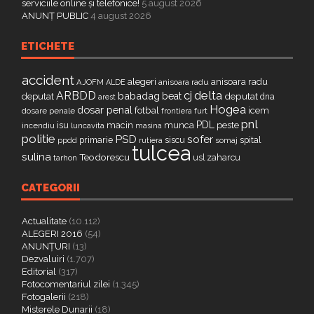
serviciile online și telefonice!
5 august 2026
ANUNȚ PUBLIC
4 august 2026
ETICHETE
accident
alegeri
anisoara radu
AJOFM
anisoara radu
ALDE
delta
ARBDD
cj
babadag
beat
deputat
deputat
dna
arest
Hogea
dosar penal
fotbal
icem
dosare penale
furt
frontiera
pnl
PDL
isu
macin
munca
peste
incendiu
luncavita
masina
politie
PSD
sofer
primarie
siscu
spital
ppdd
somaj
rutiera
tulcea
sulina
Teodorescu
zaharcu
tarhon
usl
CATEGORII
Actualitate
(10.112)
ALEGERI 2016
(54)
ANUNȚURI
(13)
Dezvaluiri
(1.707)
Editorial
(317)
Fotocomentariul zilei
(1.345)
Fotogalerii
(218)
Misterele Dunarii
(18)