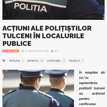
ACȚIUNI ALE POLIȚIȘTILOR
TULCENI ÎN LOCALURILE
PUBLICE
12 septembrie 2016
D.C.
ACTUALITATE
actiune
amenzi
controale
localuri
2
30
23
1
În noaptea de
10/11
septembrie,
polițiștii tulceni
au acționat
pentru
verificarea