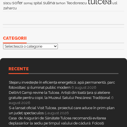
tulcea
sofer
sulina
Teodorescu
siscu
spital
somaj
tarhon
usl
zaharcu
CATEGORII
Categorii
RECENTE
Stejaru investește în eficiența energetică: apă permanentă, parc
fotovoltaic și iluminat public modern
6 august 2026
DeltArt Camp revine la Tulcea. Artiști din toată țara și ateliere
gratuite pentru copii, la Muzeul Satului Pescăresc Tradițional
6
august 2026
S-a lansat oficial Visit Tulcea, proiectul care aduce în prim-plan
un județ spectaculos
5 august 2026
Casa de Asigurări de Sănătate Tulcea recomandă evitarea
deplasărilor la sediu pe timpul valului de cădură: Folosiți