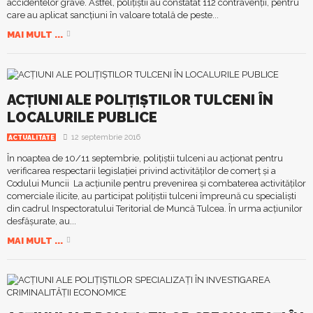
accidentelor grave. Astfel, poliţiştii au constatat 112 contravenţii, pentru
care au aplicat sancţiuni în valoare totală de peste...
MAI MULT ...
ACȚIUNI ALE POLIȚIȘTILOR TULCENI ÎN
LOCALURILE PUBLICE
12 septembrie 2016
ACTUALITATE
În noaptea de 10/11 septembrie, polițiștii tulceni au acționat pentru
verificarea respectarii legislației privind activităților de comerț și a
Codului Muncii La acțiunile pentru prevenirea și combaterea activităților
comerciale ilicite, au participat polițiștii tulceni împreună cu specialiști
din cadrul Inspectoratului Teritorial de Muncă Tulcea. În urma acțiunilor
desfășurate, au...
MAI MULT ...