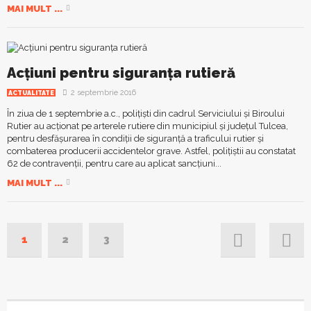
MAI MULT ...
Acțiuni pentru siguranța rutieră
2 septembrie 2016
ACTUALITATE
În ziua de 1 septembrie a.c., polițiști din cadrul Serviciului și Biroului
Rutier au acționat pe arterele rutiere din municipiul și județul Tulcea,
pentru desfășurarea în condiții de siguranță a traficului rutier și
combaterea producerii accidentelor grave. Astfel, polițiștii au constatat
62 de contravenții, pentru care au aplicat sancțiuni...
MAI MULT ...
1
2
3