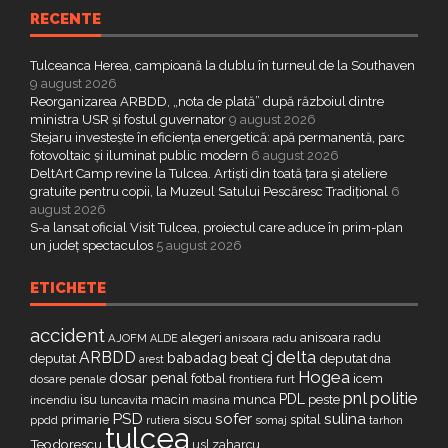
RECENTE
Tulceanca Herea, campioană la dublu în turneul de la Southaven
9 august 2026
Reorganizarea ARBDD, „nota de plată” după războiul dintre
ministra USR și fostul guvernator
9 august 2026
Stejaru investește în eficiența energetică: apă permanentă, parc
fotovoltaic și iluminat public modern
6 august 2026
DeltArt Camp revine la Tulcea. Artiști din toată țara și ateliere
gratuite pentru copii, la Muzeul Satului Pescăresc Tradițional
6
august 2026
S-a lansat oficial Visit Tulcea, proiectul care aduce în prim-plan
un județ spectaculos
5 august 2026
ETICHETE
accident
alegeri
anisoara radu
AJOFM
anisoara radu
ALDE
delta
ARBDD
cj
babadag
beat
deputat
deputat
dna
arest
Hogea
dosar penal
fotbal
icem
dosare penale
furt
frontiera
pnl
politie
PDL
isu
macin
munca
peste
incendiu
luncavita
masina
PSD
sofer
sulina
primarie
siscu
spital
ppdd
somaj
tarhon
rutiera
tulcea
Teodorescu
zaharcu
usl