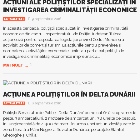
ACȚIUNI ALE POLIȚIȘTILOR SPECIALIZAȚI ÎN
INVESTIGAREA CRIMINALITĂȚII ECONOMICE
9 septembrie 2016
ACTUALITATE
În această perioadă, polițiștii specializați în investigarea criminalității
economice din cadrul Inspectoratului de Poliție Județean Tulcea
acționează pentru respectarea legislației privind Codul Muncii și a
activităților de comerț și turism La acțiunile pentru prevenirea și
combaterea activităților comerciale ilicite, au participat polițiști de
investigare a criminalității economice împreună cu...
MAI MULT ...
ACȚIUNE A POLIȚIȘTILOR ÎN DELTA DUNĂRII
8 septembrie 2016
ACTUALITATE
Polițiștii Serviciului de Poliție ,,Delta Dunării’ au ridicat 610 kilograme de
pește, 3 ambarcațiuni, 2 motoare de ambarcațiuni, 78 unelte de pescuit,
în lungime totală de 4.400 de metri, în urma unei acțiuni desfășurate în
zona litorală a Mării Negre, a fluviului Dunărea, pe brațele Sfântul
Gheorghe și Chilia,...