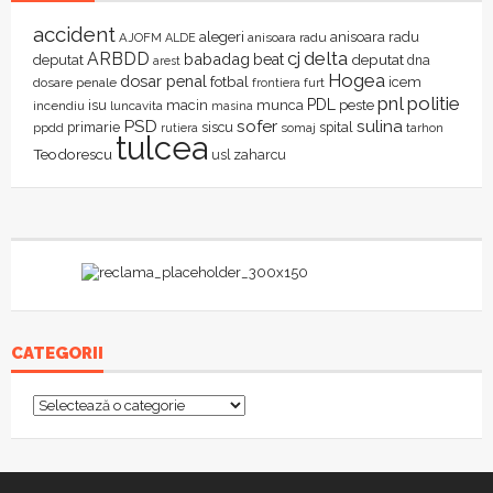
accident
alegeri
anisoara radu
AJOFM
anisoara radu
ALDE
delta
ARBDD
cj
babadag
beat
deputat
deputat
dna
arest
Hogea
dosar penal
fotbal
icem
dosare penale
furt
frontiera
pnl
politie
PDL
isu
macin
munca
peste
incendiu
luncavita
masina
PSD
sofer
sulina
primarie
siscu
spital
ppdd
somaj
tarhon
rutiera
tulcea
Teodorescu
zaharcu
usl
CATEGORII
Categorii