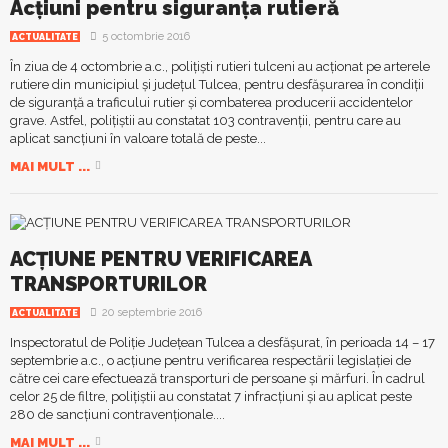
Acţiuni pentru siguranţa rutieră
5 octombrie 2016
ACTUALITATE
În ziua de 4 octombrie a.c., poliţişti rutieri tulceni au acţionat pe arterele
rutiere din municipiul şi judeţul Tulcea, pentru desfășurarea în condiții
de siguranță a traficului rutier și combaterea producerii accidentelor
grave. Astfel, poliţiştii au constatat 103 contravenţii, pentru care au
aplicat sancţiuni în valoare totală de peste...
MAI MULT ...
ACȚIUNE PENTRU VERIFICAREA
TRANSPORTURILOR
20 septembrie 2016
ACTUALITATE
Inspectoratul de Poliție Județean Tulcea a desfășurat, în perioada 14 – 17
septembrie a.c., o acțiune pentru verificarea respectării legislației de
către cei care efectuează transporturi de persoane și mărfuri. În cadrul
celor 25 de filtre, polițiștii au constatat 7 infracțiuni și au aplicat peste
280 de sancțiuni contravenționale....
MAI MULT ...