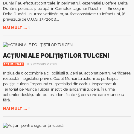
Dunării’ au efectuat controale, în perimetrul Rezervației Biosferei Delta
Dunării, pe uscat și pe apă, în Complex Lagunar Razelm — Sinoe și în
Delta Dunării. În urma verificărilor, au fost constatate 10 infracțiuni, (6
prevăzute de O.U.G. 23/2008...
MAI MULT ...
ACȚIUNI ALE POLIȚIȘTILOR TULCENI
7 octombrie 2016
ACTUALITATE
În ziua de 6 octombrie a.c., polițiștii tulceni au acționat pentru verificarea
respectării legislației privind Codul Muncii La acțiuni au participat
polițiștii tulceni împreună cu specialiști din cadrul Inspectoratului
Teritorial de Muncă Tulcea, însoțiți de jandarmii tulceni. În urma
acțiunilor desfășurate, au fost identificate 15 persoane care munceau
fără...
MAI MULT ...