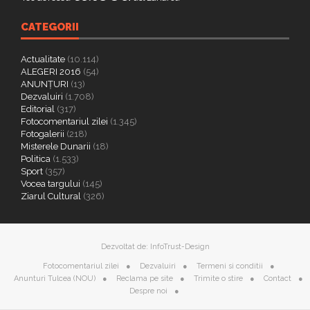
CATEGORII
Actualitate
(10.114)
ALEGERI 2016
(54)
ANUNȚURI
(13)
Dezvaluiri
(1.708)
Editorial
(317)
Fotocomentariul zilei
(1.345)
Fotogalerii
(218)
Misterele Dunarii
(18)
Politica
(1.533)
Sport
(357)
Vocea targului
(145)
Ziarul Cultural
(326)
Dezvoltat de:
InfoTrust-Design
Fotocomentariul zilei
Dezvaluiri
Termeni si conditii
Anunturi Tulcea (NOU)
Reclama pe site
Trimite o stire
Contact
Despre noi