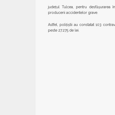
judeţul Tulcea, pentru desfășurarea în
producerii accidentelor grave.
Astfel, poliţiştii au constatat 103 contra
peste 27.275 de lei.