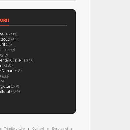
ORII
ate
(10.112)
 2016
(54)
RI
(13)
ri
(1.707)
(317)
ntariul zilei
(1.345)
ii
(218)
e Dunarii
(18)
1.533)
56)
rgului
(145)
ultural
(326)
Trimite o stire
Contact
Despre noi