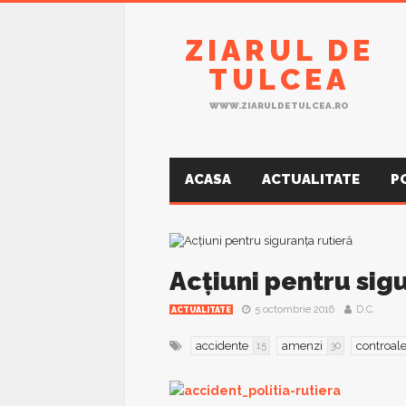
ZIARUL DE
TULCEA
WWW.ZIARULDETULCEA.RO
ACASA
ACTUALITATE
P
Acţiuni pentru sig
5 octombrie 2016
D.C.
ACTUALITATE
accidente
amenzi
controal
15
30