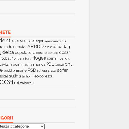
HETE
dent
alegeri
AJOFM
anisoara radu
ALDE
ARBDD
babadag
ra radu deputat
arest
delta
j
dosar
deputat
dna
dosare penale
Hogea
fotbal
icem
furt
incendiu
frontiera
pnl
PDL
macin
munca
peste
cavita
masina
ie
PSD
sofer
primarie
siscu
ppdd
rutiera
sulina
Teodorescu
spital
tarhon
lcea
zaharcu
usl
GORII
orii