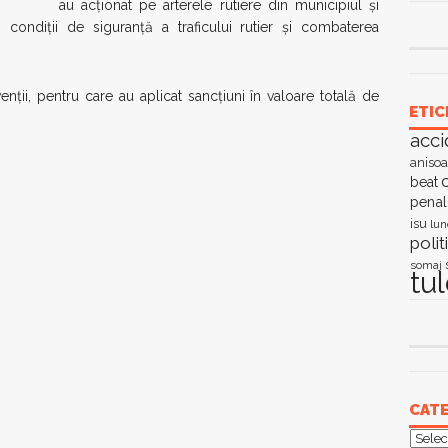
au acţionat pe arterele rutiere din municipiul şi
 condiții de siguranță a traficului rutier și combaterea
venţii, pentru care au aplicat sancţiuni în valoare totală de
ETIC
acci
anisoa
c
beat
penal
isu
lun
polit
somaj
tu
CATE
Categ