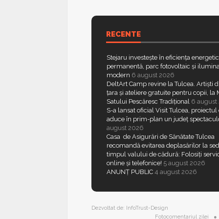
RECENTE
Stejaru investește în eficiența energeti
permanentă, parc fotovoltaic și ilumina
modern
6 august 2026
DeltArt Camp revine la Tulcea. Artiști d
țara și ateliere gratuite pentru copii, l
Satului Pescăresc Tradițional
6 august
S-a lansat oficial Visit Tulcea, proiectul
aduce în prim-plan un județ spectacul
august 2026
Casa de Asigurări de Sănătate Tulcea
recomandă evitarea deplasărilor la sed
timpul valului de cădură: Folosiți servic
online și telefonice!
5 august 2026
ANUNȚ PUBLIC
4 august 2026
Dezvoltat de:
InfoTrust-Design
Fotocomentariul zilei