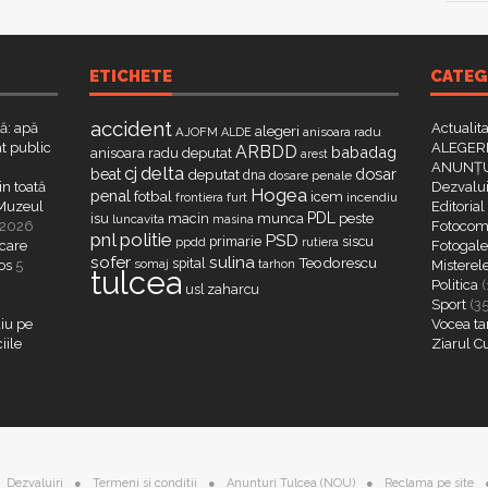
ETICHETE
CATEG
accident
că: apă
Actualit
alegeri
AJOFM
anisoara radu
ALDE
t public
ALEGERI
ARBDD
babadag
anisoara radu deputat
arest
ANUNȚU
delta
cj
dosar
beat
deputat
dna
dosare penale
in toată
Dezvalui
Hogea
penal
fotbal
icem
furt
incendiu
frontiera
a Muzeul
Editorial
PDL
isu
macin
munca
peste
luncavita
masina
 2026
Fotocome
pnl
politie
PSD
primarie
siscu
ppdd
rutiera
 care
Fotogaler
sofer
sulina
Teodorescu
spital
somaj
tarhon
os
5
Misterel
tulcea
Politica
(
zaharcu
usl
Sport
(3
iu pe
Vocea ta
iile
Ziarul C
Dezvaluiri
Termeni si conditii
Anunturi Tulcea (NOU)
Reclama pe site