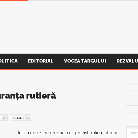
OLITICA
EDITORIAL
VOCEA TARGULUI
DEZVALU
uranţa rutieră
e
rutiera
23
41
În ziua de 4 octombrie a.c., poliţişti rutieri tulceni