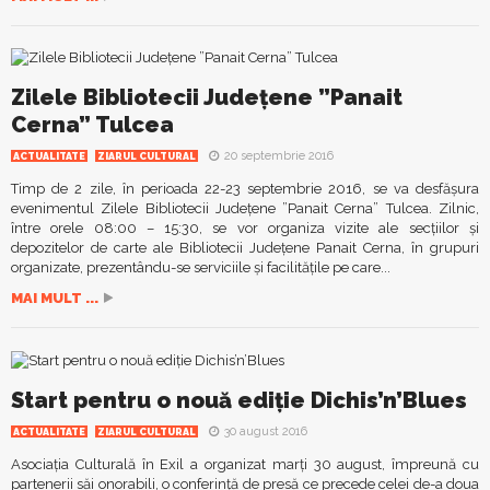
Zilele Bibliotecii Județene ”Panait
Cerna” Tulcea
20 septembrie 2016
ACTUALITATE
ZIARUL CULTURAL
Timp de 2 zile, în perioada 22-23 septembrie 2016, se va desfășura
evenimentul Zilele Bibliotecii Județene ”Panait Cerna” Tulcea. Zilnic,
între orele 08:00 – 15:30, se vor organiza vizite ale secțiilor și
depozitelor de carte ale Bibliotecii Județene Panait Cerna, în grupuri
organizate, prezentându-se serviciile și facilitățile pe care...
MAI MULT ...
Start pentru o nouă ediție Dichis’n’Blues
30 august 2016
ACTUALITATE
ZIARUL CULTURAL
Asociaţia Culturală în Exil a organizat marţi 30 august, împreună cu
partenerii săi onorabili, o conferinţă de presă ce precede celei de-a doua