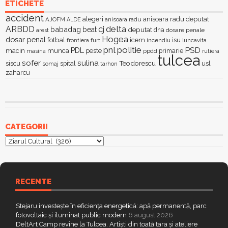
ETICHETE
accident
alegeri
anisoara radu deputat
AJOFM
anisoara radu
ALDE
delta
ARBDD
cj
babadag
beat
deputat
dna
dosare penale
arest
Hogea
dosar penal
fotbal
icem
isu
furt
incendiu
luncavita
frontiera
pnl
politie
PSD
PDL
macin
munca
peste
primarie
ppdd
masina
rutiera
tulcea
sofer
sulina
Teodorescu
siscu
spital
somaj
tarhon
usl
zaharcu
CATEGORII
Categorii
RECENTE
Stejaru investește în eficiența energetică: apă permanentă, parc
fotovoltaic și iluminat public modern
6 august 2026
DeltArt Camp revine la Tulcea. Artiști din toată țara și ateliere