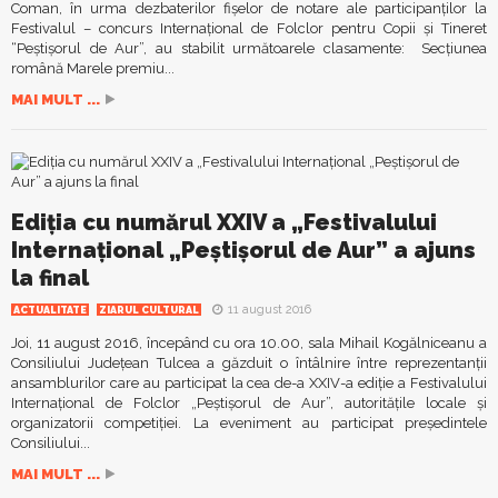
Coman, în urma dezbaterilor fişelor de notare ale participanţilor la
Festivalul – concurs Internaţional de Folclor pentru Copii şi Tineret
“Peştişorul de Aur”, au stabilit următoarele clasamente: Secţiunea
română Marele premiu...
MAI MULT ...
Ediția cu numărul XXIV a „Festivalului
Internațional „Peștișorul de Aur” a ajuns
la final
11 august 2016
ACTUALITATE
ZIARUL CULTURAL
Joi, 11 august 2016, începând cu ora 10.00, sala Mihail Kogălniceanu a
Consiliului Județean Tulcea a găzduit o întâlnire între reprezentanţii
ansamblurilor care au participat la cea de-a XXIV-a ediţie a Festivalului
Internațional de Folclor „Peştişorul de Aur”, autorităţile locale şi
organizatorii competiției. La eveniment au participat preşedintele
Consiliului...
MAI MULT ...