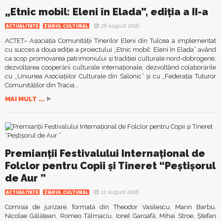
„Etnic mobil: Eleni în Elada”, ediţia a II-a
26 august 2016
ACTUALITATE
ZIARUL CULTURAL
ACTET– Asociaţia Comunităţii Tinerilor Eleni din Tulcea a implementat
cu succes a doua ediţie a proiectului „Etnic mobil: Eleni în Elada” având
ca scop promovarea patrimoniului şi tradiţiei culturale nord-dobrogene,
dezvoltarea cooperării culturale internaţionale, dezvoltând colaborările
cu „Uniunea Asociaţiilor Culturale din Salonic” şi cu „Federaţia Tuturor
Comunităţilor din Tracia...
MAI MULT ...
Premianţii Festivalului Internaţional de
Folclor pentru Copii şi Tineret “Peştişorul
de Aur ”
12 august 2016
ACTUALITATE
ZIARUL CULTURAL
Comisia de jurizare, formată din Theodor Vasilescu, Marin Barbu,
Nicolae Gălăţean, Romeo Tălmaciu, Ionel Garoafă, Mihai Stroe, Ştefan