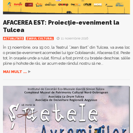
AFACEREA EST: Proiecție-eveniment la
Tulcea
11 noiembrie 2016
ACTUALITATE
ZIARUL CULTURAL
În 13 noiembrie, ora 19:00, la Teatrul ”Jean Bart” din Tulcea, va avea loc
o proiecție-eveniment acomediei lui Igor Cobileanski, Afacerea Est. Peste
tot, în orașele unde a rulat, filmul a fost primit cu brațele deschise, sălile
pline și hohote de râs, iar acum este rândul nostru să ne...
MAI MULT ...