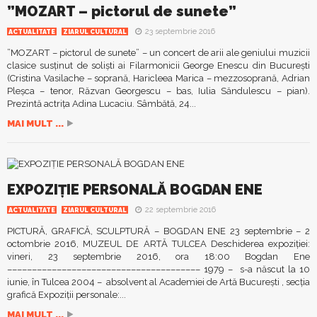
”MOZART – pictorul de sunete”
23 septembrie 2016
ACTUALITATE
ZIARUL CULTURAL
”MOZART – pictorul de sunete” – un concert de arii ale geniului muzicii
clasice susținut de soliști ai Filarmonicii George Enescu din București
(Cristina Vasilache – soprană, Haricleea Marica – mezzosoprană, Adrian
Pleșca – tenor, Răzvan Georgescu – bas, Iulia Săndulescu – pian).
Prezintă actrița Adina Lucaciu. Sâmbătă, 24...
MAI MULT ...
EXPOZIȚIE PERSONALĂ BOGDAN ENE
22 septembrie 2016
ACTUALITATE
ZIARUL CULTURAL
PICTURĂ, GRAFICĂ, SCULPTURĂ – BOGDAN ENE 23 septembrie – 2
octombrie 2016, MUZEUL DE ARTĂ TULCEA Deschiderea expoziției:
vineri, 23 septembrie 2016, ora 18:00 Bogdan Ene
––––––––––––––––––––––––––––––––––––––– 1979 – s-a născut la 10
iunie, în Tulcea 2004 – absolvent al Academiei de Artă București , secţia
grafică Expoziţii personale:...
MAI MULT ...