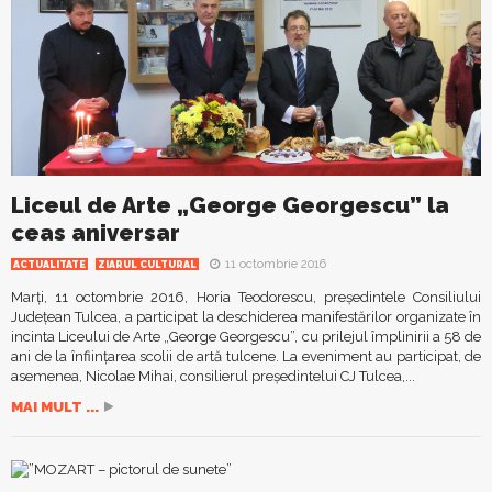
Liceul de Arte „George Georgescu” la
ceas aniversar
11 octombrie 2016
ACTUALITATE
ZIARUL CULTURAL
Marți, 11 octombrie 2016, Horia Teodorescu, președintele Consiliului
Județean Tulcea, a participat la deschiderea manifestărilor organizate în
incinta Liceului de Arte „George Georgescu”, cu prilejul împlinirii a 58 de
ani de la înființarea scolii de artă tulcene. La eveniment au participat, de
asemenea, Nicolae Mihai, consilierul preşedintelui CJ Tulcea,...
MAI MULT ...