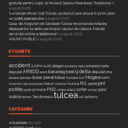
gratuite pentru copii, la Muzeul Satului Pescăresc Tradițional
6
august 2026
S-a lansat oficial Visit Tulcea, proiectul care aduce în prim-plan
un județ spectaculos
5 august 2026
Casa de Asigurări de Sănătate Tulcea recomandă evitarea
deplasărilor la sediu pe timpul valului de cădură: Folosiți
serviciile online și telefonice!
5 august 2026
ANUNȚ PUBLIC
4 august 2026
ETICHETE
accident
alegeri
anisoara radu
AJOFM
anisoara radu
ALDE
delta
ARBDD
cj
babadag
beat
deputat
deputat
dna
arest
Hogea
dosar penal
fotbal
icem
dosare penale
furt
frontiera
pnl
PDL
isu
macin
munca
peste
incendiu
luncavita
masina
politie
PSD
sofer
primarie
siscu
spital
ppdd
somaj
rutiera
tulcea
sulina
Teodorescu
zaharcu
tarhon
usl
CATEGORII
Actualitate
(10.112)
ALEGERI 2016
(54)