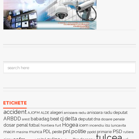
ETICHETE
accident
alegeri
anisoara radu deputat
AJOFM
anisoara radu
ALDE
delta
ARBDD
cj
babadag
beat
deputat
dna
dosare penale
arest
Hogea
dosar penal
fotbal
icem
isu
furt
incendiu
luncavita
frontiera
pnl
politie
PSD
PDL
macin
munca
peste
primarie
ppdd
masina
rutiera
tulcea