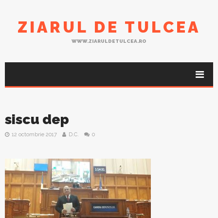
ZIARUL DE TULCEA
WWW.ZIARULDETULCEA.RO
siscu dep
12 octombrie 2017
D.C.
0