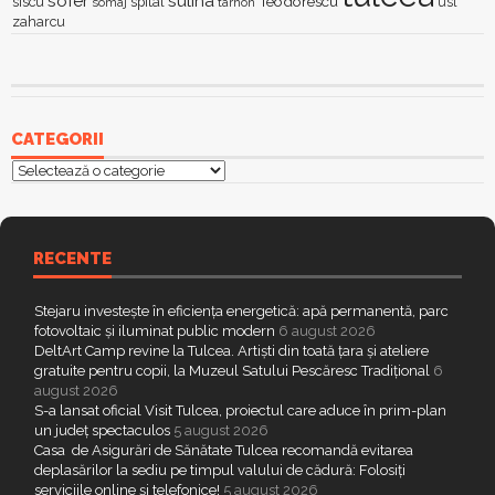
sofer
sulina
Teodorescu
siscu
spital
somaj
tarhon
usl
zaharcu
CATEGORII
Categorii
RECENTE
Stejaru investește în eficiența energetică: apă permanentă, parc
fotovoltaic și iluminat public modern
6 august 2026
DeltArt Camp revine la Tulcea. Artiști din toată țara și ateliere
gratuite pentru copii, la Muzeul Satului Pescăresc Tradițional
6
august 2026
S-a lansat oficial Visit Tulcea, proiectul care aduce în prim-plan
un județ spectaculos
5 august 2026
Casa de Asigurări de Sănătate Tulcea recomandă evitarea
deplasărilor la sediu pe timpul valului de cădură: Folosiți
serviciile online și telefonice!
5 august 2026