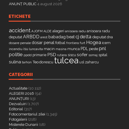
ANUNȚ PUBLIC
4 august 2026
ETICHETE
accident
alegeri
anisoara radu
AJOFM
anisoara radu
ALDE
delta
ARBDD
cj
babadag
beat
deputat
deputat
dna
arest
Hogea
dosar penal
fotbal
icem
dosare penale
furt
frontiera
pnl
PDL
isu
macin
munca
peste
incendiu
luncavita
masina
politie
PSD
sofer
primarie
siscu
spital
ppdd
somaj
rutiera
tulcea
sulina
Teodorescu
zaharcu
tarhon
usl
CATEGORII
Actualitate
(10.112)
ALEGERI 2016
(54)
ANUNȚURI
(13)
Dezvaluiri
(1.707)
Editorial
(317)
Fotocomentariul zilei
(1.345)
Fotogalerii
(218)
Misterele Dunarii
(18)