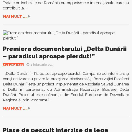
Tratatelor încheiate de România cu organismele internaţionale care au
contribuit la...
MAI MULT ...
Premiera documentarului „Delta Dunării
– paradisul aproape pierdut!”
1 februarie 2013
ACTUALITATE
„Delta Dunării – Paradisul aproape pierdut! Campanie de informare şi
conştientizare cu privire la protejarea biodiversităţii Rezervaţiei Biosferei
Delta Dunării” este un proiect implementat de Asociaţia Salvaţi Dunărea
şi Delta în parteneriat cu Administraţia Rezervaţiei Biosferei Delta
Dunării. Proiectul este cofinanţat din Fondul European de Dezvoltare
Regională, prin Programul...
MAI MULT ...
Plase de pescuit interzise de lege