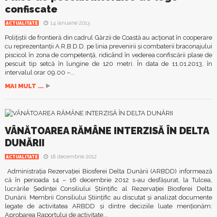
confiscate
14 ianuarie 2013
ACTUALITATE
Poliţiştii de frontieră din cadrul Gărzii de Coastă au acţionat în cooperare
cu reprezentanţii A.R.B.D.D. pe linia prevenirii şi combaterii braconajului
piscicol în zona de competenţă, ridicând în vederea confiscării plase de
pescuit tip setcă în lungine de 120 metri. În data de 11.01.2013, în
intervalul orar 09.00 –...
MAI MULT ...
VÂNĂTOAREA RĂMÂNE INTERZISĂ ÎN DELTA
DUNĂRII
18 decembrie 2012
ACTUALITATE
Administraţia Rezervaţiei Biosferei Delta Dunării (ARBDD) informează
că în perioada 14 – 16 decembrie 2012 s-au desfăşurat, la Tulcea,
lucrările Şedinţei Consiliului Ştiinţific al Rezervaţiei Biosferei Delta
Dunării. Membrii Consiliului Ştiinţific au discutat şi analizat documente
legate de activitatea ARBDD şi dintre deciziile luate menţionăm:
Aprobarea Raportului de activitate...