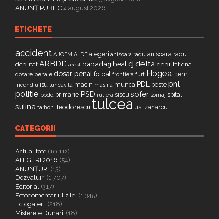
ANUNȚ PUBLIC
4 august 2026
ETICHETE
accident
alegeri
anisoara radu
AJOFM
anisoara radu
ALDE
delta
ARBDD
cj
babadag
beat
deputat
deputat
dna
arest
Hogea
dosar penal
fotbal
icem
dosare penale
furt
frontiera
pnl
PDL
isu
macin
munca
peste
incendiu
luncavita
masina
politie
PSD
sofer
primarie
siscu
spital
ppdd
somaj
rutiera
tulcea
sulina
Teodorescu
zaharcu
tarhon
usl
CATEGORII
Actualitate
(10.112)
ALEGERI 2016
(54)
ANUNȚURI
(13)
Dezvaluiri
(1.707)
Editorial
(317)
Fotocomentariul zilei
(1.345)
Fotogalerii
(218)
Misterele Dunarii
(18)