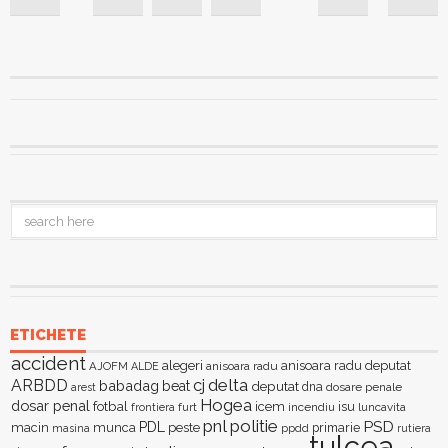
ETICHETE
accident
alegeri
anisoara radu deputat
AJOFM
anisoara radu
ALDE
delta
ARBDD
cj
babadag
beat
deputat
dna
dosare penale
arest
Hogea
dosar penal
fotbal
icem
isu
furt
incendiu
luncavita
frontiera
pnl
politie
PSD
PDL
macin
munca
peste
primarie
ppdd
masina
rutiera
tulcea