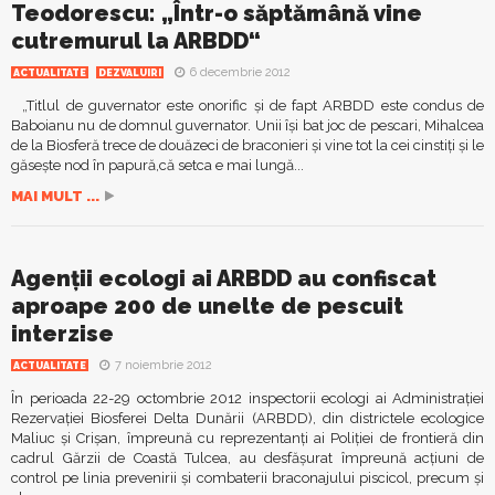
Teodorescu: „Într-o săptămână vine
cutremurul la ARBDD“
6 decembrie 2012
ACTUALITATE
DEZVALUIRI
„Titlul de guvernator este onorific și de fapt ARBDD este condus de
Baboianu nu de domnul guvernator. Unii își bat joc de pescari, Mihalcea
de la Biosferă trece de douăzeci de braconieri și vine tot la cei cinstiți și le
găsește nod în papură,că setca e mai lungă...
MAI MULT ...
Agenții ecologi ai ARBDD au confiscat
aproape 200 de unelte de pescuit
interzise
7 noiembrie 2012
ACTUALITATE
În perioada 22-29 octombrie 2012 inspectorii ecologi ai Administraţiei
Rezervaţiei Biosferei Delta Dunării (ARBDD), din districtele ecologice
Maliuc şi Crişan, împreună cu reprezentanţi ai Poliţiei de frontieră din
cadrul Gărzii de Coastă Tulcea, au desfăşurat împreună acţiuni de
control pe linia prevenirii şi combaterii braconajului piscicol, precum şi