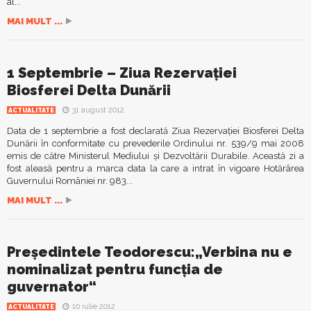
al...
MAI MULT ...
1 Septembrie – Ziua Rezervaţiei
Biosferei Delta Dunării
31 august 2012
ACTUALITATE
Data de 1 septembrie a fost declarată Ziua Rezervaţiei Biosferei Delta
Dunării în conformitate cu prevederile Ordinului nr. 539/9 mai 2008
emis de către Ministerul Mediului şi Dezvoltării Durabile. Această zi a
fost aleasă pentru a marca data la care a intrat în vigoare Hotărârea
Guvernului României nr. 983...
MAI MULT ...
Președintele Teodorescu:„Verbina nu e
nominalizat pentru funcția de
guvernator“
10 iulie 2012
ACTUALITATE