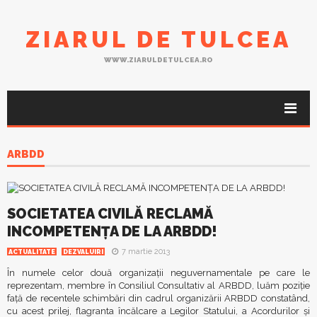
ZIARUL DE TULCEA
WWW.ZIARULDETULCEA.RO
ARBDD
SOCIETATEA CIVILĂ RECLAMĂ
INCOMPETENŢA DE LA ARBDD!
7 martie 2013
ACTUALITATE
DEZVALUIRI
În numele celor două organizaţii neguvernamentale pe care le
reprezentam, membre în Consiliul Consultativ al ARBDD, luăm poziţie
faţă de recentele schimbări din cadrul organizării ARBDD constatând,
cu acest prilej, flagranta încălcare a Legilor Statului, a Acordurilor şi