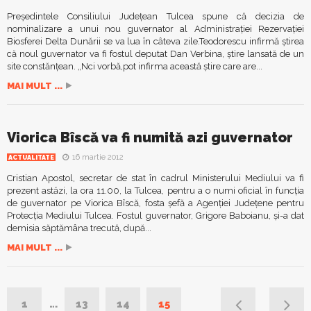
Președintele Consiliului Județean Tulcea spune că decizia de
nominalizare a unui nou guvernator al Administrației Rezervației
Biosferei Delta Dunării se va lua în câteva zile.Teodorescu infirmă știrea
că noul guvernator va fi fostul deputat Dan Verbina, știre lansată de un
site constănțean. „Nci vorbă,pot infirma această știre care are...
MAI MULT ...
Viorica Bîscă va fi numită azi guvernator
16 martie 2012
ACTUALITATE
Cristian Apostol, secretar de stat în cadrul Ministerului Mediului va fi
prezent astăzi, la ora 11.00, la Tulcea, pentru a o numi oficial în funcţia
de guvernator pe Viorica Bîscă, fosta şefă a Agenţiei Judeţene pentru
Protecţia Mediului Tulcea. Fostul guvernator, Grigore Baboianu, şi-a dat
demisia săptămâna trecută, după...
MAI MULT ...
1
…
13
14
15