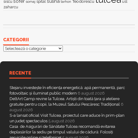
sofer
sulina
Teodorescu
siscu
spital
somaj
tarhon
usl
zaharcu
CATEGORII
Categorii
RECENTE
Stejaru investește în eficiența energetică: apă permanentă, parc
fotovoltaic și iluminat public modern
6 august 2026
DeltArt Camp revine la Tulcea. Artiști din toată țara și ateliere
gratuite pentru copii, la Muzeul Satului Pescăresc Tradițional
6
august 2026
S-a lansat oficial Visit Tulcea, proiectul care aduce în prim-plan
un județ spectaculos
5 august 2026
Casa de Asigurări de Sănătate Tulcea recomandă evitarea
deplasărilor la sediu pe timpul valului de cădură: Folosiți
serviciile online și telefonice!
5 august 2026