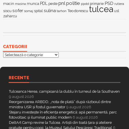
pnl
politie
PSD
PDL
macin
munca
peste
primarie
ppdd
masina
rutiera
tulcea
sofer
sulina
Teodorescu
siscu
spital
somaj
tarhon
usl
zaharcu
CATEGORII
Categorii
RECENTE
Tulceanca Herea, campioană la dublu în turneul de la Southaven
9 august 2026
Reorganizarea ARBDD, „nota de plată” după războiul dintre
ministra USR și fostul guvernator
9 august 2026
Stejaru investește în eficiența energetică: apă permanentă, parc
fotovoltaic și iluminat public modern
6 august 2026
DeltArt Camp revine la Tulcea. Artiști din toată țara și ateliere
gratuite pentru copii, la Muzeul Satului Pescăresc Tradițional
6