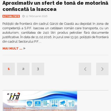
Aproximativ un sfert de tonă de motorină
confiscată la Isaccea
12 februarie 2016
ACTUALITATE
Poliţiştii de frontieră din cadrul Gărzii de Coastă au depistat în zona de
competenţă a S.P.F. Isaccea un cetăţean român care transporta, cu un
autoturism, cantitatea de 240 litri produs petrolier fără documente
justificative. În data de 11.02.2016, în jurul orei 13.50, poliţiştii de frontieră
din cadrul Sectorului P.F....
MAI MULT ...
1
2
3