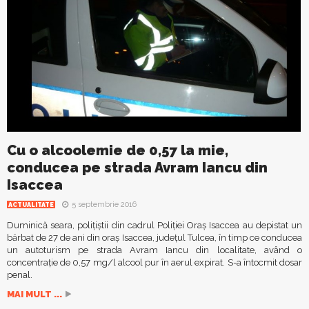
Cu o alcoolemie de 0,57 la mie,
conducea pe strada Avram Iancu din
Isaccea
5 septembrie 2016
ACTUALITATE
Duminică seara, polițiștii din cadrul Poliției Oraș Isaccea au depistat un
bărbat de 27 de ani din oraș Isaccea, județul Tulcea, în timp ce conducea
un autoturism pe strada Avram Iancu din localitate, având o
concentrație de 0,57 mg/l alcool pur în aerul expirat. S-a întocmit dosar
penal.
MAI MULT ...