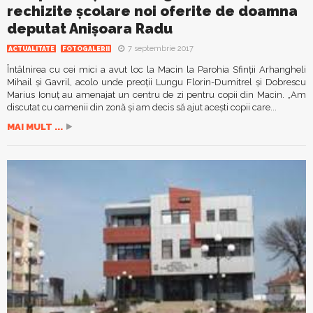
rechizite şcolare noi oferite de doamna
deputat Anişoara Radu
7 septembrie 2017
ACTUALITATE
FOTOGALERII
Întâlnirea cu cei mici a avut loc la Macin la Parohia Sfinţii Arhangheli
Mihail şi Gavril, acolo unde preoţii Lungu Florin-Dumitrel şi Dobrescu
Marius Ionuţ au amenajat un centru de zi pentru copii din Macin. „Am
discutat cu oamenii din zonă şi am decis să ajut aceşti copii care...
MAI MULT ...