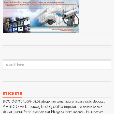
ETICHETE
accident
alegeri
anisoara radu deputat
AJOFM
anisoara radu
ALDE
delta
ARBDD
cj
babadag
beat
deputat
dna
dosare penale
arest
Hogea
dosar penal
fotbal
icem
isu
furt
incendiu
luncavita
frontiera