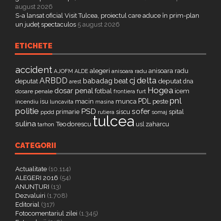
august 2026
S-a lansat oficial Visit Tulcea, proiectul care aduce în prim-plan
un județ spectaculos
5 august 2026
ETICHETE
accident
alegeri
anisoara radu
AJOFM
anisoara radu
ALDE
delta
ARBDD
cj
babadag
beat
deputat
deputat
dna
arest
Hogea
dosar penal
fotbal
icem
dosare penale
furt
frontiera
pnl
PDL
isu
macin
munca
peste
incendiu
luncavita
masina
politie
PSD
sofer
primarie
siscu
spital
ppdd
somaj
rutiera
tulcea
sulina
Teodorescu
zaharcu
tarhon
usl
CATEGORII
Actualitate
(10.114)
ALEGERI 2016
(54)
ANUNȚURI
(13)
Dezvaluiri
(1.708)
Editorial
(317)
Fotocomentariul zilei
(1.345)