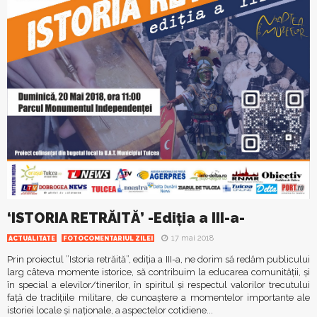
‘ISTORIA RETRĂITĂ’ -Ediţia a III-a-
17 mai 2018
ACTUALITATE
FOTOCOMENTARIUL ZILEI
Prin proiectul ”Istoria retrăită”, ediția a III-a, ne dorim să redăm publicului
larg câteva momente istorice, să contribuim la educarea comunității, și
în special a elevilor/tinerilor, în spiritul și respectul valorilor trecutului
față de tradițiile militare, de cunoaștere a momentelor importante ale
istoriei locale și naționale, a aspectelor cotidiene...