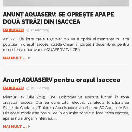
ANUNȚ AQUASERV: SE OPREȘTE APA PE
DOUĂ STRĂZI DIN ISACCEA
22 iulie 2019
ACTUALITATE
Azi 22 iulie între orele 10,00-14,00 va fi oprită alimentarea cu apă
potabilă în orașul Isaccea, strada Crișan și parțial 1 decembrie, pentru
remedierea unei avarii. AQUASERV TULCEA
MAI MULT ...
Anunț AQUASERV pentru orașul Isaccea
16 iulie 2019
ACTUALITATE
Miercuri, 17 iulie 2019, Enel Dobrogea va executa lucrări în zona
oraşului Isaccea. Oprirea curentului electric va afecta funcţionarea
Staţiei de Captare şi Tratare a Apei Isaccea, apartinand SC Aquaserv SA.
Din acest motiv este posibil ca în anumite zone din localitatea Isaccea,
apa să nu ajungă în intervalul...
MAI MULT ...