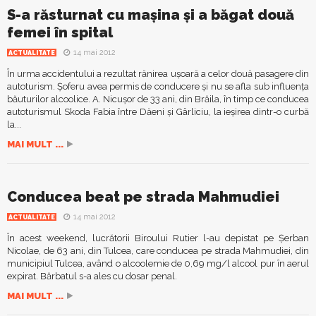
S-a răsturnat cu maşina şi a băgat două
femei în spital
14 mai 2012
ACTUALITATE
În urma accidentului a rezultat rănirea uşoară a celor două pasagere din
autoturism. Şoferu avea permis de conducere şi nu se afla sub influenţa
băuturilor alcoolice. A. Nicuşor de 33 ani, din Brăila, în timp ce conducea
autoturismul Skoda Fabia între Dăeni şi Gârliciu, la ieşirea dintr-o curbă
la...
MAI MULT ...
Conducea beat pe strada Mahmudiei
14 mai 2012
ACTUALITATE
În acest weekend, lucrătorii Biroului Rutier l-au depistat pe Şerban
Nicolae, de 63 ani, din Tulcea, care conducea pe strada Mahmudiei, din
municipiul Tulcea, având o alcoolemie de 0,69 mg/l alcool pur în aerul
expirat. Bărbatul s-a ales cu dosar penal.
MAI MULT ...