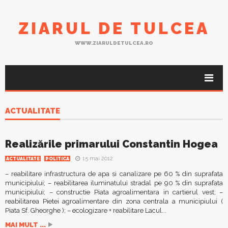
ZIARUL DE TULCEA
WWW.ZIARULDETULCEA.RO
ACTUALITATE
Realizările primarului Constantin Hogea
15 mai 2012
ACTUALITATE
POLITICA
– reabilitare infrastructura de apa si canalizare pe 60 % din suprafata
municipiului; – reabilitarea iluminatului stradal pe 90 % din suprafata
municipiului; – constructie Piata agroalimentara in cartierul vest; –
reabilitarea Pietei agroalimentare din zona centrala a municipiului (
Piata Sf. Gheorghe ); – ecologizare + reabilitare Lacul...
MAI MULT ...