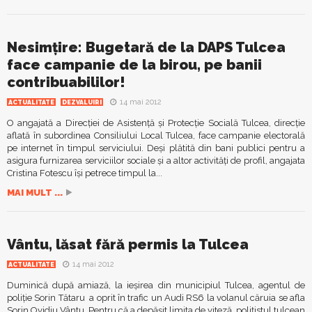
Nesimțire: Bugetară de la DAPS Tulcea
face campanie de la birou, pe banii
contribuabililor!
14 mai 2012
ACTUALITATE
DEZVALUIRI
O angajată a Direcției de Asistență și Protecție Socială Tulcea, direcție
aflată în subordinea Consiliului Local Tulcea, face campanie electorală
pe internet în timpul serviciului. Deși plătită din bani publici pentru a
asigura furnizarea serviciilor sociale și a altor activități de profil, angajata
Cristina Fotescu își petrece timpul la...
MAI MULT ...
Vântu, lăsat fără permis la Tulcea
14 mai 2012
ACTUALITATE
Duminică după amiază, la ieşirea din municipiul Tulcea, agentul de
poliţie Sorin Tătaru a oprit în trafic un Audi RS6 la volanul căruia se afla
Sorin Ovidiu Vântu. Pentru că a depăşit limita de viteză, poliţistul tulcean