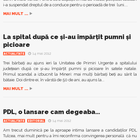
i-a suspendat dreptul de a conduce pentru o perioadă de trei luni....
MAI MULT ...
La spital după ce şi-au împărţit pumni şi
picioare
14 mai 2012
ACTUALITATE
Trei bărbaţi au ajuns ieri la Unitatea de Primiri Urgenţe a spitalului
judeţean după ce şi-au împărţit pumni şi picioare în satele natale.
Primul scandal a izbucnit la Mineri: mai mulţi bărbaţi beţi au sărit la
bătaie. Doi dintre ei, în vârstă de 50 de ani, au ajuns la...
MAI MULT ...
PDL, o lansare cam degeaba…
14 mai 2012
ACTUALITATE
EDITORIAL
Am trecut duminică pe la aproape intima lansare a candidaților PDL
Tulcea, mai mult pentru a îmi reconfirma convingerea personală că nu