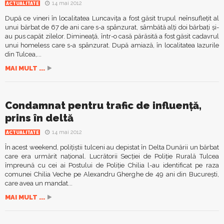
14 mai 2012
ACTUALITATE
După ce vineri în localitatea Luncaviţa a fost găsit trupul neînsufleţit al
unui bărbat de 67 de ani care s-a spânzurat, sâmbătă alţi doi bărbaţi şi-
au pus capăt zilelor. Dimineaţă, într-o casă părăsită a fost găsit cadavrul
unui homeless care s-a spânzurat. După amiază, în localitatea Iazurile
din Tulcea,...
MAI MULT ...
Condamnat pentru trafic de influenţă,
prins în deltă
14 mai 2012
ACTUALITATE
În acest weekend, poliţiştii tulceni au depistat în Delta Dunării un bărbat
care era urmărit naţional. Lucrătorii Secţiei de Poliţie Rurală Tulcea
împreună cu cei ai Postului de Poliţie Chilia l-au identificat pe raza
comunei Chilia Veche pe Alexandru Gherghe de 49 ani din Bucureşti,
care avea un mandat...
MAI MULT ...