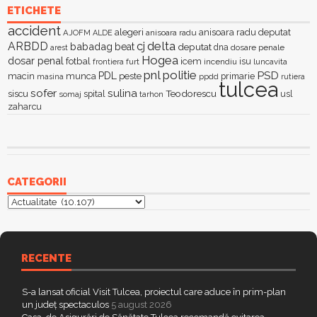
ETICHETE
accident
alegeri
anisoara radu deputat
AJOFM
anisoara radu
ALDE
delta
ARBDD
cj
babadag
beat
deputat
dna
dosare penale
arest
Hogea
dosar penal
fotbal
icem
isu
furt
incendiu
luncavita
frontiera
pnl
politie
PSD
PDL
macin
munca
peste
primarie
ppdd
masina
rutiera
tulcea
sofer
sulina
Teodorescu
siscu
spital
somaj
tarhon
usl
zaharcu
CATEGORII
Categorii
RECENTE
S-a lansat oficial Visit Tulcea, proiectul care aduce în prim-plan
un județ spectaculos
5 august 2026