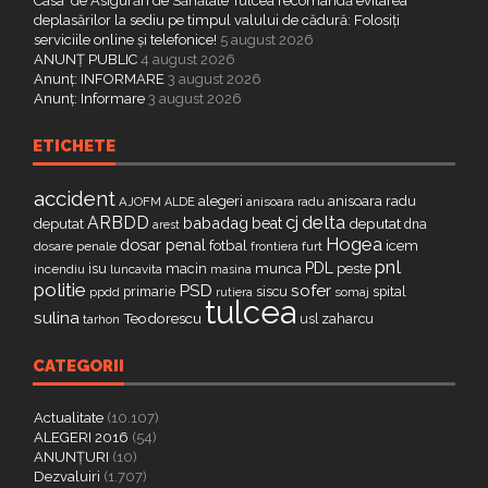
Casa de Asigurări de Sănătate Tulcea recomandă evitarea
deplasărilor la sediu pe timpul valului de cădură: Folosiți
serviciile online și telefonice!
5 august 2026
ANUNȚ PUBLIC
4 august 2026
Anunț: INFORMARE
3 august 2026
Anunț: Informare
3 august 2026
ETICHETE
accident
alegeri
anisoara radu
AJOFM
anisoara radu
ALDE
delta
ARBDD
cj
babadag
beat
deputat
deputat
dna
arest
Hogea
dosar penal
fotbal
icem
dosare penale
furt
frontiera
pnl
PDL
isu
macin
munca
peste
incendiu
luncavita
masina
politie
PSD
sofer
primarie
siscu
spital
ppdd
somaj
rutiera
tulcea
sulina
Teodorescu
zaharcu
tarhon
usl
CATEGORII
Actualitate
(10.107)
ALEGERI 2016
(54)
ANUNȚURI
(10)
Dezvaluiri
(1.707)