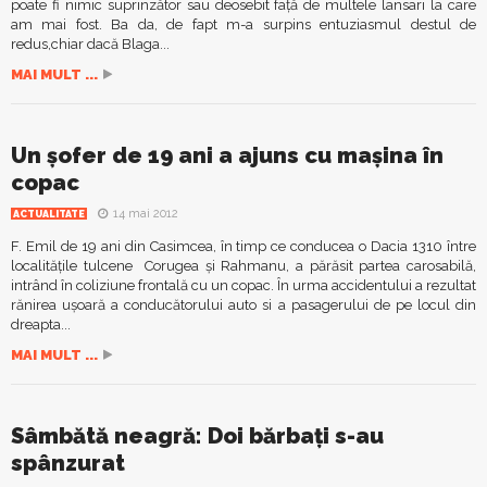
poate fi nimic suprinzător sau deosebit față de multele lansari la care
am mai fost. Ba da, de fapt m-a surpins entuziasmul destul de
redus,chiar dacă Blaga...
MAI MULT ...
Un şofer de 19 ani a ajuns cu maşina în
copac
14 mai 2012
ACTUALITATE
F. Emil de 19 ani din Casimcea, în timp ce conducea o Dacia 1310 între
localităţile tulcene Corugea şi Rahmanu, a părăsit partea carosabilă,
intrând în coliziune frontală cu un copac. În urma accidentului a rezultat
rănirea uşoară a conducătorului auto si a pasagerului de pe locul din
dreapta...
MAI MULT ...
Sâmbătă neagră: Doi bărbaţi s-au
spânzurat