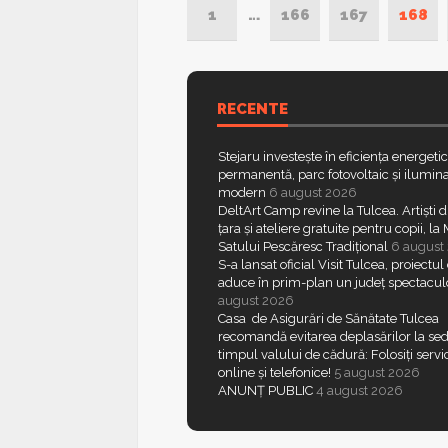
1
…
166
167
168
RECENTE
Stejaru investește în eficiența energeti
permanentă, parc fotovoltaic și ilumina
modern
6 august 2026
DeltArt Camp revine la Tulcea. Artiști d
țara și ateliere gratuite pentru copii, l
Satului Pescăresc Tradițional
6 august
S-a lansat oficial Visit Tulcea, proiectul
aduce în prim-plan un județ spectacul
august 2026
Casa de Asigurări de Sănătate Tulcea
recomandă evitarea deplasărilor la sed
timpul valului de cădură: Folosiți servic
online și telefonice!
5 august 2026
ANUNȚ PUBLIC
4 august 2026