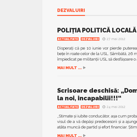
DEZVALUIRI
POLIŢIA POLITICĂ LOCALĂ
27 mai 2012
ACTUALITATE
DEZVALUIRI
Disperaţi că pe 10 iunie vor pierde putere
beţe în roate celor de la USL. Sâmbătă, 26 ma
împiedicat pe militanţii USL să desfăşoare o 
MAI MULT ...
Scrisoare deschisă: „Dom
la noi, incapabilii!!!“
24 mai 2012
ACTUALITATE
DEZVALUIRI
„Stimate și iubite conducător, așa cum proba
visul de a vă depăși predecesorii și a ajung
atâta muncă de partid și efort financiar. Știm
MAI MULT ...