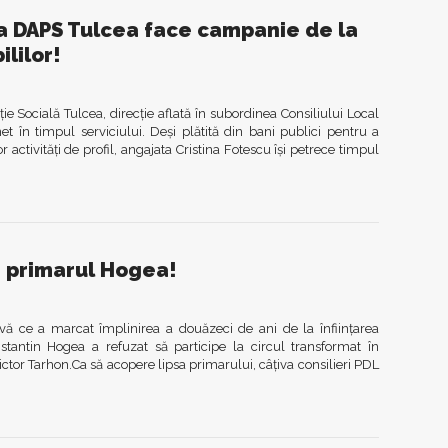
a DAPS Tulcea face campanie de la
ililor!
ție Socială Tulcea, direcție aflată în subordinea Consiliului Local
t în timpul serviciului. Deși plătită din bani publici pentru a
or activități de profil, angajata Cristina Fotescu își petrece timpul
e primarul Hogea!
tivă ce a marcat împlinirea a douăzeci de ani de la înființarea
stantin Hogea a refuzat să participe la circul transformat în
tor Tarhon.Ca să acopere lipsa primarului, câțiva consilieri PDL