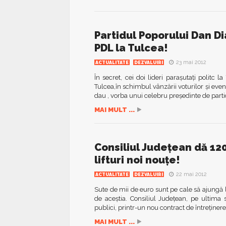
Partidul Poporului Dan D
PDL la Tulcea!
23 mai 2012
ACTUALITATE
DEZVALUIRI
În secret, cei doi lideri parașutați polit
Tulcea,în schimbul vânzării voturilor și eve
dau , vorba unui celebru președinte de partid
MAI MULT ...
Consiliul Județean dă 12
lifturi noi nouțe!
22 mai 2012
ACTUALITATE
DEZVALUIRI
Sute de mii de euro sunt pe cale să ajungă la
de aceștia. Consiliul Județean, pe ultim
publici, printr-un nou contract de întreținere
MAI MULT ...