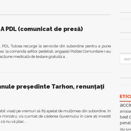
 A PDL (comunicat de presă)
a, PDL Tulcea recurge la serviciile din subordine pentru a pune
i, la comanda şefilor pedelişti, angajaţii Poliţiei Comunitare i-au
acţiune medicală de testare gratuită a...
nule președinte Tarhon, renunțați
ETIC
acci
bil visați pe vremuri să fiți apelat de mulțimea din subordine, în
anisoa
e ministru, vis curmat de căderea Guvernului în care ați investit
c
beat
 că nu vă plac...
penal
isu
lun