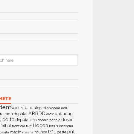
HETE
dent
alegeri
AJOFM
anisoara radu
ALDE
ARBDD
babadag
ra radu deputat
arest
delta
j
dosar
deputat
dna
dosare penale
Hogea
fotbal
icem
furt
incendiu
frontiera
pnl
PDL
macin
munca
peste
cavita
masina