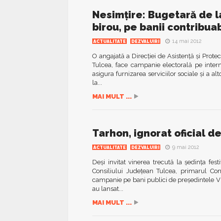
Nesimțire: Bugetară de l
birou, pe banii contribuab
14 mai 2012
ACTUALITATE
DEZVALUIRI
O angajată a Direcției de Asistență și Protec
Tulcea, face campanie electorală pe interne
asigura furnizarea serviciilor sociale și a alt
la...
MAI MULT ...
Tarhon, ignorat oficial d
9 mai 2012
ACTUALITATE
DEZVALUIRI
Deși invitat vinerea trecută la ședința fes
Consiliului Județean Tulcea, primarul Con
campanie pe bani publici de președintele Vic
au lansat...
MAI MULT ...