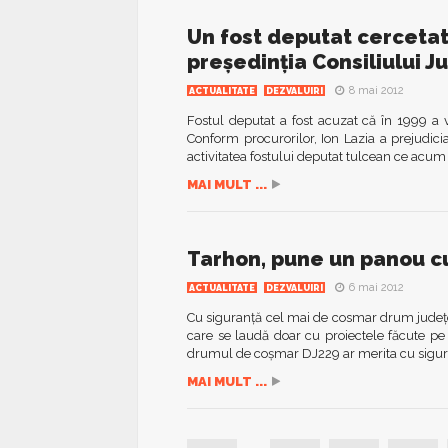
Un fost deputat cerceta
președinția Consiliului 
8 mai 2012
ACTUALITATE
DEZVALUIRI
Fostul deputat a fost acuzat că în 1999 a 
Conform procurorilor, Ion Lazia a prejudici
activitatea fostului deputat tulcean ce acum i
MAI MULT ...
Tarhon, pune un panou cu
6 mai 2012
ACTUALITATE
DEZVALUIRI
Cu siguranță cel mai de cosmar drum județe
care se laudă doar cu proiectele făcute pe
drumul de coșmar DJ229 ar merita cu siguran
MAI MULT ...