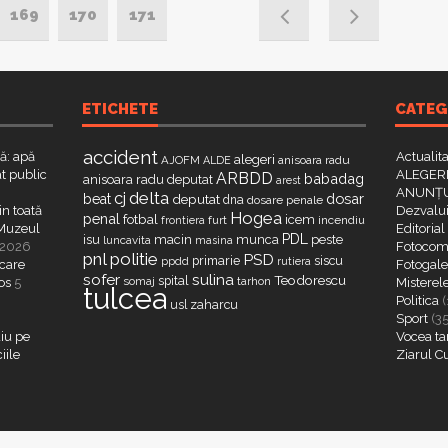
169
170
171
ETICHETE
CATEG
accident
că: apă
Actualit
alegeri
AJOFM
anisoara radu
ALDE
t public
ALEGERI
ARBDD
babadag
anisoara radu deputat
arest
ANUNȚU
delta
cj
dosar
beat
deputat
dna
dosare penale
in toată
Dezvalui
Hogea
penal
fotbal
icem
furt
incendiu
frontiera
a Muzeul
Editorial
PDL
isu
macin
munca
peste
luncavita
masina
 2026
Fotocome
pnl
politie
PSD
primarie
siscu
ppdd
rutiera
 care
Fotogaler
sofer
sulina
Teodorescu
spital
somaj
tarhon
os
5
Misterel
tulcea
Politica
(
zaharcu
usl
Sport
(3
iu pe
Vocea ta
iile
Ziarul C