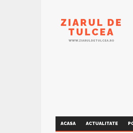
ZIARUL DE
TULCEA
WWW.ZIARULDETULCEA.RO
ACASA
ACTUALITATE
P