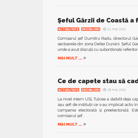
Șeful Gărzii de Coastă a f
21 mai 2012
ACTUALITATE
DEZVALUIRI
Comisarul șef Dumitru Radu, directorul Gărzi
sectoarele din zona Deltei Dunării. Șeful Gărz
unde a avut discuții cu subordonații referitor 
MAI MULT ...
Ce de capete stau să cadă
16 mai 2012
ACTUALITATE
DEZVALUIRI
La nivel intern USL Tulcea a stabilit deja ca
sau șefi de instituții ce s-au implicat activ î
campania electorală și preelectorală. Est
comisarul șef...
MAI MULT ...