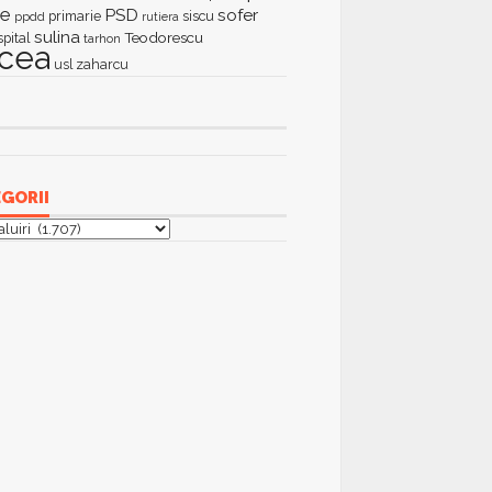
ie
PSD
sofer
primarie
siscu
ppdd
rutiera
sulina
Teodorescu
spital
tarhon
lcea
zaharcu
usl
GORII
orii