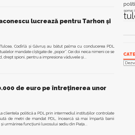
polit
somaj
tu
iaconescu lucrează pentru Tarhon și
c la Tulcea, Codîrlă și Găvruș au bătut palma cu conducerea PDL
ntualelor mandate cîștigate de „popor“. Cei doi neica nimeni ce se
CATE
, drept spioni, pentru a impresiona văduvele și...
Categ
0.000 de euro pe întreținerea unor
 clientela politică a PDL prin intermediul instituțiilor controlate
a sută de metri de mandat PDL, încearcă să mai împartă banii
 și urmărirea funcțiunii luxosului sediu din Piața...