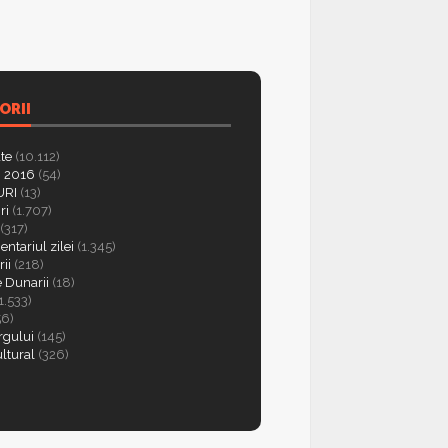
ORII
ate
(10.112)
 2016
(54)
RI
(13)
ri
(1.707)
(317)
ntariul zilei
(1.345)
ii
(218)
e Dunarii
(18)
1.533)
56)
rgului
(145)
ultural
(326)