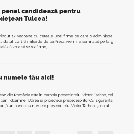
t penal candidează pentru
Județean Tulcea!
vîndut 17 vagoane cu cereale unei firme pe care o administra.
at statul cu 1,8 miliarde de lei.Presa vremii a semnalat pe larg
ată că vrea să se reafirme,...
 numele tău aici!
an din România este în parohia președintelui Victor Tarhon, cel
 banii doamnei Udrea și proiectele predecesorilor.Cu siguranță,
ță un panou cu numele președintelui Victor Tarhon, și dotat...