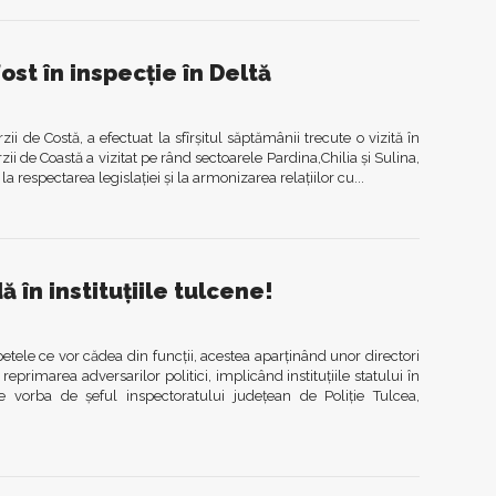
ost în inspecție în Deltă
i de Costă, a efectuat la sfîrșitul săptămânii trecute o vizită în
ii de Coastă a vizitat pe rând sectoarele Pardina,Chilia și Sulina,
la respectarea legislației și la armonizarea relațiilor cu...
 în instituțiile tulcene!
petele ce vor cădea din funcții, acestea aparținând unor directori
n reprimarea adversarilor politici, implicând instituțiile statului în
e vorba de șeful inspectoratului județean de Poliție Tulcea,