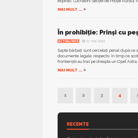
expirat). Lucrătorii Secţiei de Poliţie Rurală 
MAI MULT ...
În prohibiţie: Prinşi cu pe
21 mai 2012
ACTUALITATE
Şapte bărbaţi sunt cercetaţi penal după ce au 
documente legale, respectiv în timp ce scote
frontieriştii au tras pe dreapta un Opel Astra,
MAI MULT ...
1
2
3
4
RECENTE