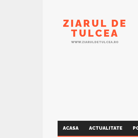
ZIARUL DE
TULCEA
WWW.ZIARULDETULCEA.RO
ACASA
ACTUALITATE
P