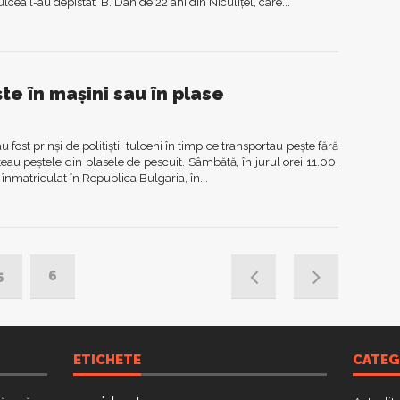
Tulcea l-au depistat B. Dan de 22 ani din Niculițel, care...
şte în maşini sau în plase
fost prinşi de poliţiştii tulceni în timp ce transportau peşte fără
au peştele din plasele de pescuit. Sâmbătă, în jurul orei 11.00,
 înmatriculat în Republica Bulgaria, în...
5
6
ETICHETE
CATEG