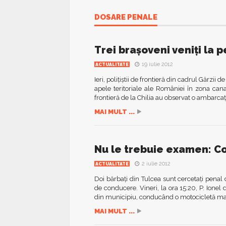
DOSARE PENALE
Trei braşoveni veniţi la 
19 iulie 2012
ACTUALITATE
Ieri, poliţiştii de frontieră din cadrul Gărzi
apele teritoriale ale României în zona canal
frontieră de la Chilia au observat o ambarcaţ
MAI MULT ...
Nu le trebuie examen: C
2 iulie 2012
ACTUALITATE
Doi bărbaţi din Tulcea sunt cercetaţi pena
de conducere. Vineri, la ora 15:20, P. Ionel d
din municipiu, conducând o motocicletă marc
MAI MULT ...