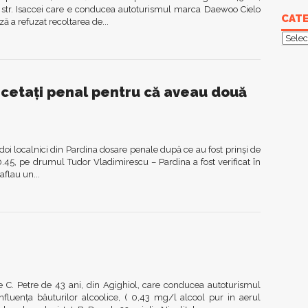
pe str. Isaccei care e conducea autoturismul marca Daewoo Cielo
CATE
ză a refuzat recoltarea de...
Categ
ercetaţi penal pentru că aveau două
 doi localnici din Pardina dosare penale după ce au fost prinşi de
ei 20.45, pe drumul Tudor Vladimirescu – Pardina a fost verificat în
aflau un...
 pe C. Petre de 43 ani, din Agighiol, care conducea autoturismul
fluenţa băuturilor alcoolice, ( 0,43 mg/l alcool pur in aerul