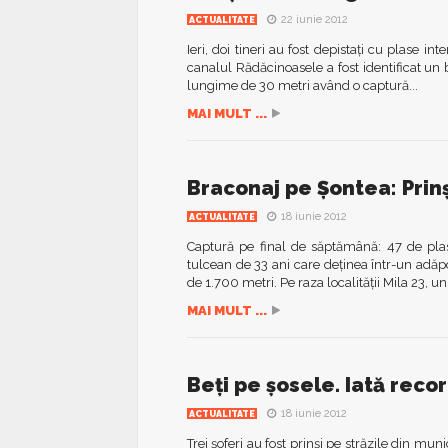
22 iunie 2012
ACTUALITATE
Ieri, doi tineri au fost depistaţi cu plase in
canalul Rădăcinoasele a fost identificat un 
lungime de 30 metri având o captură...
MAI MULT ...
Braconaj pe Şontea: Prinş
18 iunie 2012
ACTUALITATE
Captură pe final de săptămână: 47 de plase
tulcean de 33 ani care deţinea într-un adă
de 1.700 metri. Pe raza localităţii Mila 23, un
MAI MULT ...
Beţi pe şosele. Iată reco
18 iunie 2012
ACTUALITATE
Trei şoferi au fost prinşi pe străzile din mu