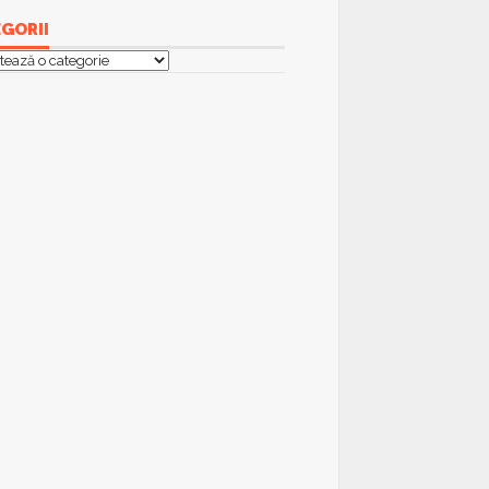
GORII
orii