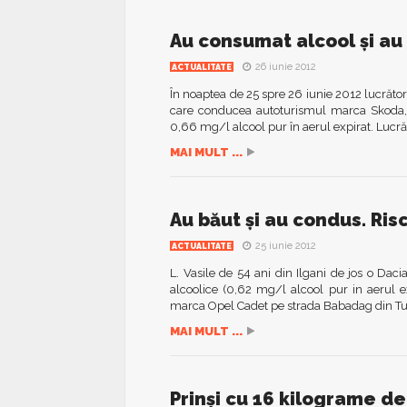
Au consumat alcool şi au 
26 iunie 2012
ACTUALITATE
În noaptea de 25 spre 26 iunie 2012 lucrătorii
care conducea autoturismul marca Skoda, p
0,66 mg/l alcool pur în aerul expirat. Lucrăto
MAI MULT ...
Au băut şi au condus. Ris
25 iunie 2012
ACTUALITATE
L. Vasile de 54 ani din Ilgani de jos o Dacia
alcoolice (0,62 mg/l alcool pur in aerul e
marca Opel Cadet pe strada Babadag din Tul
MAI MULT ...
Prinşi cu 16 kilograme d