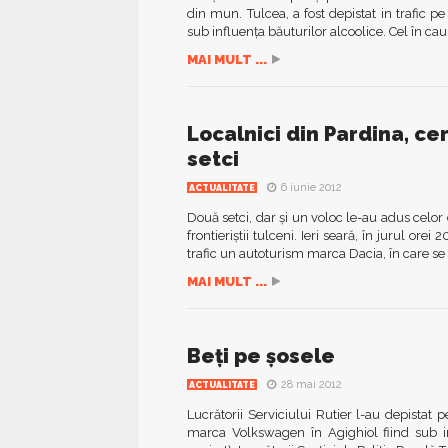
din mun. Tulcea, a fost depistat in trafic 
sub influenţa băuturilor alcoolice. Cel în cau
MAI MULT ...
Localnici din Pardina, c
setci
6 iunie 2012
ACTUALITATE
Două setci, dar şi un voloc le-au adus celor
frontieriştii tulceni. Ieri seară, în jurul or
trafic un autoturism marca Dacia, în care se 
MAI MULT ...
Beţi pe şosele
28 mai 2012
ACTUALITATE
Lucrătorii Serviciului Rutier l-au depistat
marca Volkswagen în Agighiol fiind sub in