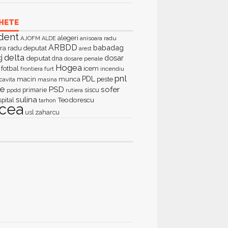
HETE
dent
alegeri
AJOFM
anisoara radu
ALDE
ARBDD
babadag
ra radu deputat
arest
delta
j
dosar
deputat
dna
dosare penale
Hogea
fotbal
icem
furt
incendiu
frontiera
pnl
PDL
macin
munca
peste
cavita
masina
ie
PSD
sofer
primarie
siscu
ppdd
rutiera
sulina
Teodorescu
spital
tarhon
lcea
zaharcu
usl