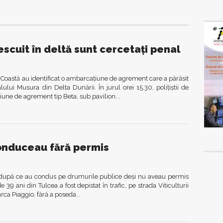
pescuit în deltă sunt cercetaţi penal
i de Coastă au identificat o ambarcaţiune de agrement care a părăsit
ului Musura din Delta Dunării. În jurul orei 15.30, poliţiştii de
iune de agrement tip Beta, sub pavilion...
onduceau fără permis
l după ce au condus pe drumurile publice deşi nu aveau permis
e 39 ani din Tulcea a fost depistat în trafic, pe strada Viticulturii
a Piaggio, fără a poseda...