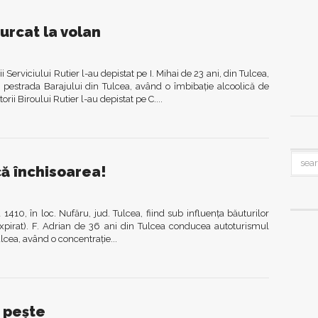
urcat la volan
 Serviciului Rutier l-au depistat pe I. Mihai de 23 ani, din Tulcea,
estrada Barajului din Tulcea, având o îmbibaţie alcoolică de
rii Biroului Rutier l-au depistat pe C....
că închisoarea!
 1410, în loc. Nufăru, jud. Tulcea, fiind sub influenţa băuturilor
xpirat). F. Adrian de 36 ani din Tulcea conducea autoturismul
cea, având o concentraţie...
e peşte