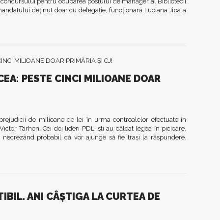
ii concursului pentru ocuparea postului de manager al Bibliotecii
andatului deţinut doar cu delegaţie, funcţionară Luciana Jipa a
LCEA: PESTE CINCI MILIOANE DOAR
 prejudicii de milioane de lei în urma controalelor efectuate în
ictor Tarhon. Cei doi lideri PDL-isti au călcat legea în picioare,
 necrezând probabil că vor ajunge să fie traşi la răspundere.
BIL. ANI CÂŞTIGA LA CURTEA DE