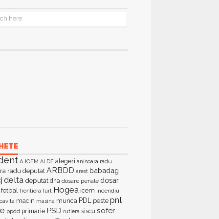
HETE
dent
alegeri
AJOFM
anisoara radu
ALDE
ARBDD
babadag
ra radu deputat
arest
delta
j
dosar
deputat
dna
dosare penale
Hogea
fotbal
icem
furt
incendiu
frontiera
pnl
PDL
macin
munca
peste
cavita
masina
ie
PSD
sofer
primarie
siscu
ppdd
rutiera