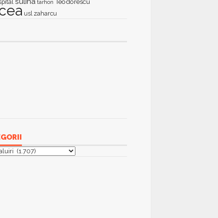
sulina
Teodorescu
spital
tarhon
lcea
zaharcu
usl
GORII
orii