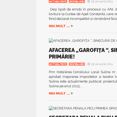
29 ianuarie 2013
ACTUALITATE
DEZVALUIRI
Deşi lipsit de emoţii în procesul cu ANI,
lovitură la Curtea de Apel Constantă, care 
fiind declarat incompatibil şi rămânând fără 
MAI MULT ...
AFACEREA „GAROFIŢA “, S
PRIMĂRIE!
29 ianuarie 2013
ACTUALITATE
DEZVALUIRI
Prin Hotărârea Consiliului Local Sulina nr
aprobat majorarea impozitelor şi taxelor lo
Sulina este actualmente publicat proiectul i
Sulina pe anul 2013....
MAI MULT ...