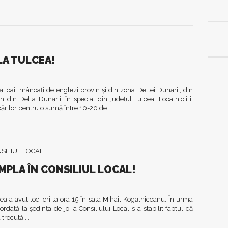
 LA TULCEA!
că, caii mâncaţi de englezi provin şi din zona Deltei Dunării, din
in din Delta Dunării, în special din judeţul Tulcea. Localnicii îi
părilor pentru o sumă între 10-20 de...
ÂMPLA ÎN CONSILIUL LOCAL!
ea a avut loc ieri la ora 15 în sala Mihail Kogălniceanu. În urma
ordată la şedinţa de joi a Consiliului Local s-a stabilit faptul că
trecută,...