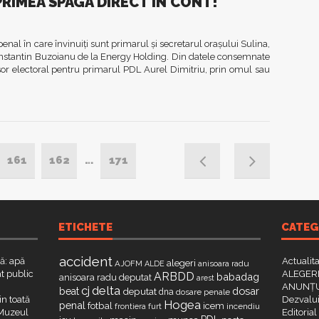
RIMEA SPAGA DIRECT IN CONT!
nal în care învinuiţi sunt primarul şi secretarul oraşului Sulina,
onstantin Buzoianu de la Energy Holding. Din datele consemnate
sor electoral pentru primarul PDL Aurel Dimitriu, prin omul sau
161
162
…
171
ETICHETE
CATEG
accident
că: apă
Actualit
alegeri
AJOFM
anisoara radu
ALDE
t public
ALEGERI
ARBDD
babadag
anisoara radu deputat
arest
ANUNȚU
delta
cj
dosar
beat
deputat
dna
dosare penale
in toată
Dezvalui
Hogea
penal
fotbal
icem
furt
incendiu
frontiera
a Muzeul
Editorial