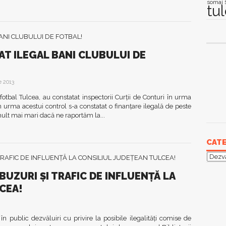
somaj
tu
DAT ILEGAL BANI CLUBULUI DE
e 2013
fotbal Tulcea, au constatat inspectorii Curţii de Conturi în urma
 urma acestui control s-a constatat o finanţare ilegală de peste
mult mai mari dacă ne raportăm la...
CATE
Categ
UZURI ŞI TRAFIC DE INFLUENŢĂ LA
CEA!
n public dezvăluiri cu privire la posibile ilegalităţi comise de