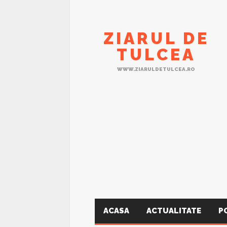
ZIARUL DE
TULCEA
WWW.ZIARULDETULCEA.RO
ACASA
ACTUALITATE
P