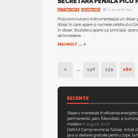
SECRETARA PENALA PICU P
11 ianuarie 2013
ACTUALITATE
DEZVALUIRI
Procurorii tulceni instrumentează un dosar pe
dosar în care apare şi numele celebrului C
în dosar, Buzoianu apare ca principal spon
de încredere,...
MAI MULT ...
1
…
158
159
160
RECENTE
Stejaru investește în eficiența energeti
permanentă, parc fotovoltaic și ilumina
modern
6 august 2026
DeltArt Camp revine la Tulcea. Artiști d
țara și ateliere gratuite pentru copii, l