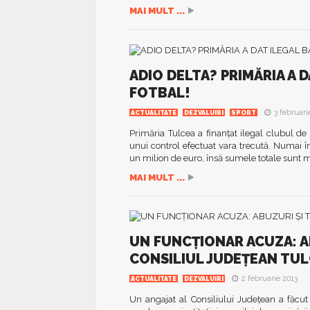
MAI MULT ...
ADIO DELTA? PRIMĂRIA A 
FOTBAL!
3 februari
ACTUALITATE
DEZVALUIRI
SPORT
Primăria Tulcea a finanţat ilegal clubul de 
unui control efectuat vara trecută. Numai în
un milion de euro, însă sumele totale sunt 
MAI MULT ...
UN FUNCŢIONAR ACUZA: AB
CONSILIUL JUDEŢEAN TUL
2 februarie 2013
ACTUALITATE
DEZVALUIRI
Un angajat al Consiliului Judeţean a făcut î