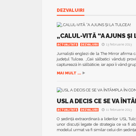
DEZVALUIRI
„CALUL-VITĂ “A AJUNS ŞI
13 februarie 2013
ACTUALITATE
DEZVALUIRI
Jurnaliştii englezi de la The Mirror afirma 
judeţul Tulcea. „Caii sălbatici vânduţi prov
capturează în sălbăticie, iar apoi îi vând gru
MAI MULT ...
USL A DECIS CE SE VA ÎNT
11 februarie 2013
ACTUALITATE
DEZVALUIRI
O şedinţă extraordinară a liderilor USL Tulc
unor discuţii legate de strategia ce va fi ab
modelul urmat va fi similar celui din şedinţa 