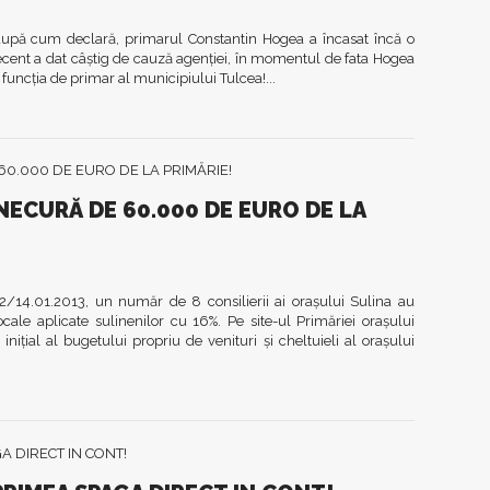
 după cum declară, primarul Constantin Hogea a încasat încă o
recent a dat câştig de cauză agenţiei, în momentul de fata Hogea
funcţia de primar al municipiului Tulcea!...
INECURĂ DE 60.000 DE EURO DE LA
 2/14.01.2013, un număr de 8 consilierii ai oraşului Sulina au
cale aplicate sulinenilor cu 16%. Pe site-ul Primăriei oraşului
niţial al bugetului propriu de venituri şi cheltuieli al oraşului