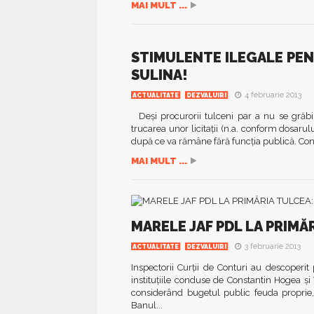
MAI MULT ...
STIMULENTE ILEGALE PEN
SULINA!
4 februarie 2013
ACTUALITATE
DEZVALUIRI
Deşi procurorii tulceni par a nu se grăbi
trucarea unor licitaţii (n.a. conform dosarul
după ce va rămâne fără funcţia publică. Conf
MAI MULT ...
MARELE JAF PDL LA PRIMĂ
3 februarie 2013
ACTUALITATE
DEZVALUIRI
Inspectorii Curţii de Conturi au descoperit
instituţiile conduse de Constantin Hogea şi V
considerând bugetul public feuda proprie,
Banul...