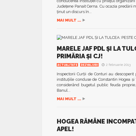
conducerea instituţiei cu prilejul organizăr
Judeţene Panait Cerna. Cu ocazia predării m
ţinut un discurs în...
MAI MULT ...
MARELE JAF PDL ŞI LA TU
PRIMĂRIA ŞI CJ!
2 februarie 2013
ACTUALITATE
DEZVALUIRI
Inspectorii Curţii de Conturi au descoperit
instituţiile conduse de Constantin Hogea şi V
considerând bugetul public feuda proprie,
Banul...
MAI MULT ...
HOGEA RĂMÂNE INCOMPATI
APEL!