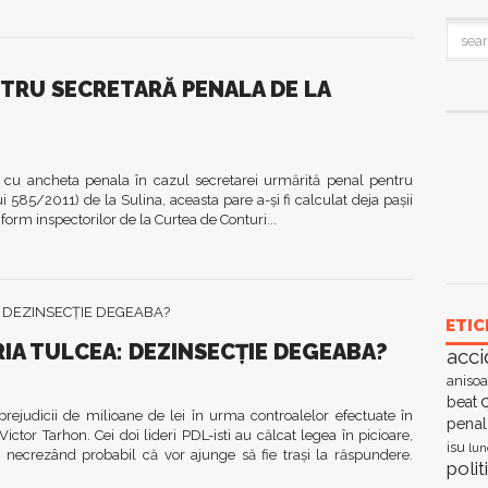
TRU SECRETARĂ PENALA DE LA
 cu ancheta penala în cazul secretarei urmărită penal pentru
ui 585/2011) de la Sulina, aceasta pare a-şi fi calculat deja paşii
orm inspectorilor de la Curtea de Conturi...
ETIC
RIA TULCEA: DEZINSECŢIE DEGEABA?
acci
anisoa
c
beat
 prejudicii de milioane de lei în urma controalelor efectuate în
penal
ictor Tarhon. Cei doi lideri PDL-isti au călcat legea în picioare,
isu
lun
 necrezând probabil că vor ajunge să fie traşi la răspundere.
polit