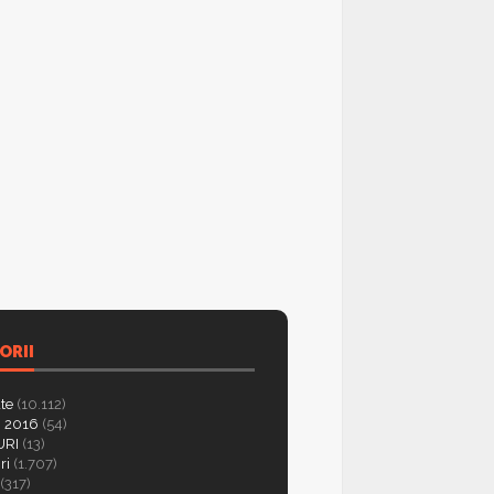
ORII
ate
(10.112)
 2016
(54)
RI
(13)
ri
(1.707)
(317)