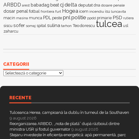
delta
ARBDD
cj
babadag
beat
deputat
dna
dosare penale
arest
Hogea
dosar penal
fotbal
icem
isu
furt
incendiu
luncavita
frontiera
pnl
politie
PSD
PDL
macin
munca
peste
primarie
ppdd
masina
rutiera
tulcea
sofer
sulina
Teodorescu
siscu
spital
somaj
tarhon
usl
zaharcu
CATEGORII
Categorii
RECENTE
Tulceanca Herea, campioană la dublu în turneul de la Southaven
9 august 2026
Reorganizarea ARBDD, „nota de plată” după războiul dintre
ministra USR și fostul guvernator
9 august 2026
Stejaru investește în eficiența energetică: apă permanentă, parc