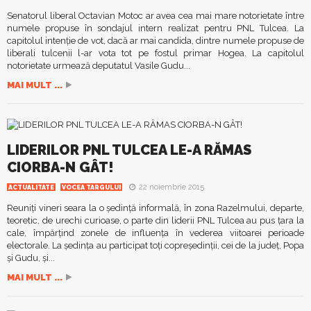
Senatorul liberal Octavian Motoc ar avea cea mai mare notorietate între
numele propuse în sondajul intern realizat pentru PNL Tulcea. La
capitolul intenţie de vot, dacă ar mai candida, dintre numele propuse de
liberali tulcenii l-ar vota tot pe fostul primar Hogea. La capitolul
notorietate urmează deputatul Vasile Gudu...
MAI MULT ...
LIDERILOR PNL TULCEA LE-A RĂMAS
CIORBA-N GÂT!
22 noiembrie 2015
ACTUALITATE
VOCEA TARGULUI
Reuniţi vineri seara la o şedinţă informală, în zona Razelmului, departe,
teoretic, de urechi curioase, o parte din liderii PNL Tulcea au pus ţara la
cale, împărţind zonele de influenţa în vederea viitoarei perioade
electorale. La şedinţa au participat toţi copreşedinţii, cei de la judeţ, Popa
şi Gudu, şi...
MAI MULT ...