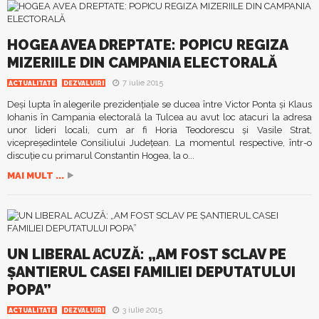
HOGEA AVEA DREPTATE: POPICU REGIZA
MIZERIILE DIN CAMPANIA ELECTORALĂ
7 iulie 2015
ACTUALITATE
DEZVALUIRI
Deşi lupta în alegerile prezidenţiale se ducea între Victor Ponta şi Klaus
Iohanis în Campania electorală la Tulcea au avut loc atacuri la adresa
unor lideri locali, cum ar fi Horia Teodorescu şi Vasile Strat,
vicepreşedintele Consiliului Judeţean. La momentul respective, într-o
discuţie cu primarul Constantin Hogea, la o...
MAI MULT ...
UN LIBERAL ACUZĂ: „AM FOST SCLAV PE
ŞANTIERUL CASEI FAMILIEI DEPUTATULUI
POPA”
3 iulie 2015
ACTUALITATE
DEZVALUIRI