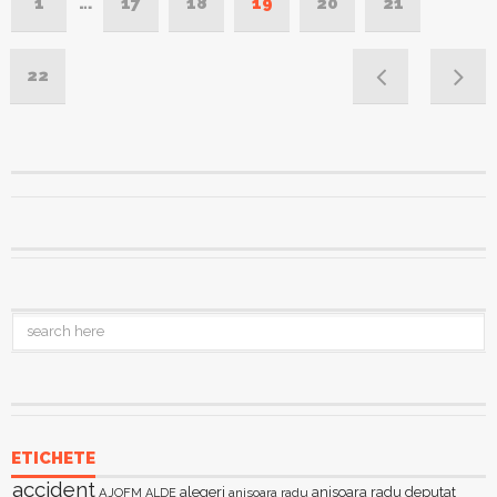
1
…
17
18
19
20
21
22
ETICHETE
accident
alegeri
anisoara radu deputat
AJOFM
anisoara radu
ALDE