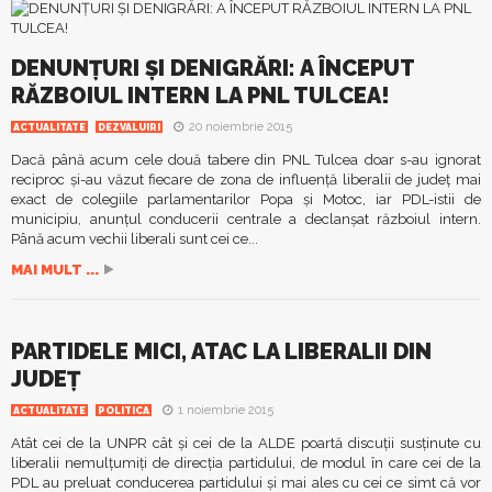
DENUNŢURI ŞI DENIGRĂRI: A ÎNCEPUT
RĂZBOIUL INTERN LA PNL TULCEA!
20 noiembrie 2015
ACTUALITATE
DEZVALUIRI
Dacă până acum cele două tabere din PNL Tulcea doar s-au ignorat
reciproc şi-au văzut fiecare de zona de influenţă liberalii de judeţ mai
exact de colegiile parlamentarilor Popa şi Motoc, iar PDL-istii de
municipiu, anunţul conducerii centrale a declanşat războiul intern.
Până acum vechii liberali sunt cei ce...
MAI MULT ...
PARTIDELE MICI, ATAC LA LIBERALII DIN
JUDEŢ
1 noiembrie 2015
ACTUALITATE
POLITICA
Atât cei de la UNPR cât şi cei de la ALDE poartă discuţii susţinute cu
liberalii nemulţumiţi de direcţia partidului, de modul în care cei de la
PDL au preluat conducerea partidului şi mai ales cu cei ce simt că vor