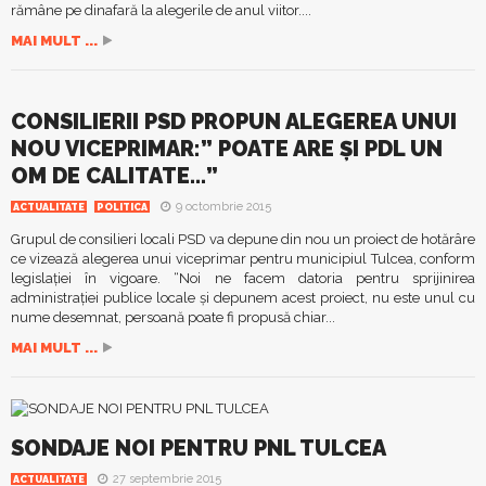
rămâne pe dinafară la alegerile de anul viitor....
MAI MULT ...
CONSILIERII PSD PROPUN ALEGEREA UNUI
NOU VICEPRIMAR:” POATE ARE ŞI PDL UN
OM DE CALITATE…”
9 octombrie 2015
ACTUALITATE
POLITICA
Grupul de consilieri locali PSD va depune din nou un proiect de hotărâre
ce vizează alegerea unui viceprimar pentru municipiul Tulcea, conform
legislaţiei în vigoare. “Noi ne facem datoria pentru sprijinirea
administraţiei publice locale şi depunem acest proiect, nu este unul cu
nume desemnat, persoană poate fi propusă chiar...
MAI MULT ...
SONDAJE NOI PENTRU PNL TULCEA
27 septembrie 2015
ACTUALITATE