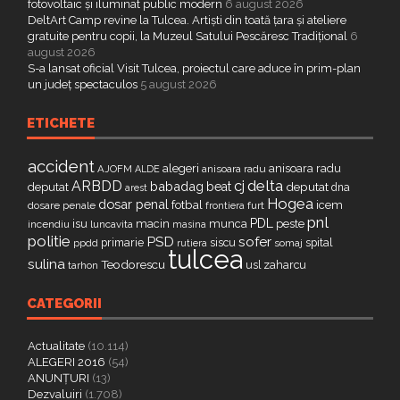
fotovoltaic și iluminat public modern
6 august 2026
DeltArt Camp revine la Tulcea. Artiști din toată țara și ateliere
gratuite pentru copii, la Muzeul Satului Pescăresc Tradițional
6
august 2026
S-a lansat oficial Visit Tulcea, proiectul care aduce în prim-plan
un județ spectaculos
5 august 2026
ETICHETE
accident
alegeri
anisoara radu
AJOFM
anisoara radu
ALDE
delta
ARBDD
cj
babadag
beat
deputat
deputat
dna
arest
Hogea
dosar penal
fotbal
icem
dosare penale
furt
frontiera
pnl
PDL
isu
macin
munca
peste
incendiu
luncavita
masina
politie
PSD
sofer
primarie
siscu
spital
ppdd
somaj
rutiera
tulcea
sulina
Teodorescu
zaharcu
tarhon
usl
CATEGORII
Actualitate
(10.114)
ALEGERI 2016
(54)
ANUNȚURI
(13)
Dezvaluiri
(1.708)