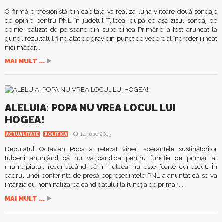
O firmă profesionistă din capitala va realiza luna viitoare două sondaje
de opinie pentru PNL în judeţul Tulcea, după ce aşa-zisul sondaj de
opinie realizat de persoane din subordinea Primăriei a fost aruncat la
gunoi, rezultatul fiind atât de grav din punct de vedere al încrederii încât
nici măcar...
MAI MULT ...
ALELUIA: POPA NU VREA LOCUL LUI
HOGEA!
14 iulie 2015
ACTUALITATE
POLITICA
Deputatul Octavian Popa a retezat vineri speranţele susţinătorilor
tulceni anunţând că nu va candida pentru funcţia de primar al
municipiului, recunoscând că în Tulcea nu este foarte cunoscut. În
cadrul unei conferinţe de presă copreşedintele PNL a anunţat că se va
întârzia cu nominalizarea candidatului la funcţia de primar,...
MAI MULT ...