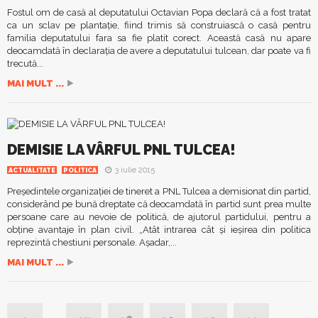
Fostul om de casă al deputatului Octavian Popa declară că a fost tratat
ca un sclav pe plantaţie, fiind trimis să construiască o casă pentru
familia deputatului fara sa fie platit corect. Această casă nu apare
deocamdată în declaraţia de avere a deputatului tulcean, dar poate va fi
trecută...
MAI MULT ...
DEMISIE LA VÂRFUL PNL TULCEA!
3 iulie 2015
ACTUALITATE
POLITICA
Preşedintele organizaţiei de tineret a PNL Tulcea a demisionat din partid,
considerând pe bună dreptate că deocamdată în partid sunt prea multe
persoane care au nevoie de politică, de ajutorul partidului, pentru a
obţine avantaje în plan civil. „Atât intrarea cât şi ieşirea din politica
reprezintă chestiuni personale. Aşadar,...
MAI MULT ...