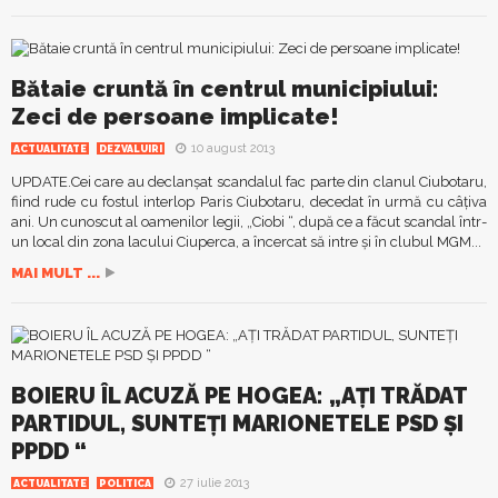
Bătaie cruntă în centrul municipiului:
Zeci de persoane implicate!
10 august 2013
ACTUALITATE
DEZVALUIRI
UPDATE.Cei care au declanşat scandalul fac parte din clanul Ciubotaru,
fiind rude cu fostul interlop Paris Ciubotaru, decedat în urmă cu câţiva
ani. Un cunoscut al oamenilor legii, „Ciobi “, după ce a făcut scandal într-
un local din zona lacului Ciuperca, a încercat să intre şi în clubul MGM...
MAI MULT ...
BOIERU ÎL ACUZĂ PE HOGEA: „AŢI TRĂDAT
PARTIDUL, SUNTEŢI MARIONETELE PSD ŞI
PPDD “
27 iulie 2013
ACTUALITATE
POLITICA