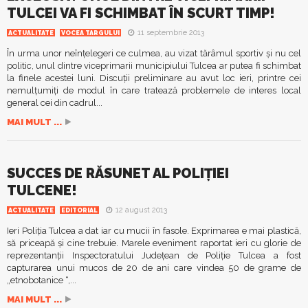
TULCEI VA FI SCHIMBAT ÎN SCURT TIMP!
11 septembrie 2013
ACTUALITATE
VOCEA TARGULUI
În urma unor neînţelegeri ce culmea, au vizat tărâmul sportiv şi nu cel
politic, unul dintre viceprimarii municipiului Tulcea ar putea fi schimbat
la finele acestei luni. Discuţii preliminare au avut loc ieri, printre cei
nemulţumiţi de modul în care tratează problemele de interes local
general cei din cadrul...
MAI MULT ...
SUCCES DE RĂSUNET AL POLIŢIEI
TULCENE!
12 august 2013
ACTUALITATE
EDITORIAL
Ieri Poliţia Tulcea a dat iar cu mucii în fasole. Exprimarea e mai plastică,
să priceapă şi cine trebuie. Marele eveniment raportat ieri cu glorie de
reprezentanţii Inspectoratului Judeţean de Poliţie Tulcea a fost
capturarea unui mucos de 20 de ani care vindea 50 de grame de
„etnobotanice “,...
MAI MULT ...