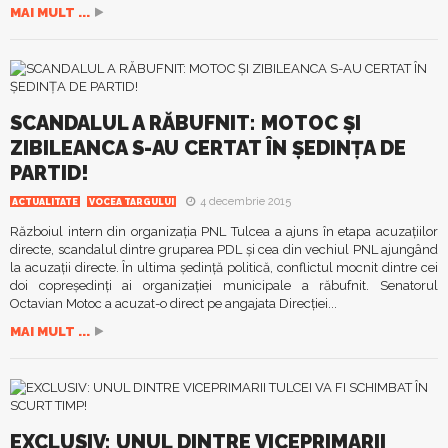
MAI MULT ...
SCANDALUL A RĂBUFNIT: MOTOC ŞI
ZIBILEANCA S-AU CERTAT ÎN ŞEDINŢA DE
PARTID!
4 decembrie 2015
ACTUALITATE
VOCEA TARGULUI
Războiul intern din organizaţia PNL Tulcea a ajuns în etapa acuzaţiilor
directe, scandalul dintre gruparea PDL şi cea din vechiul PNL ajungând
la acuzaţii directe. În ultima şedinţă politică, conflictul mocnit dintre cei
doi copreşedinţi ai organizaţiei municipale a răbufnit. Senatorul
Octavian Motoc a acuzat-o direct pe angajata Direcţiei...
MAI MULT ...
EXCLUSIV: UNUL DINTRE VICEPRIMARII