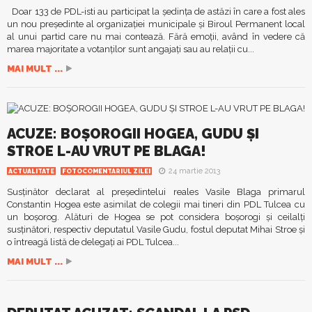
Doar 133 de PDL-isti au participat la şedinţa de astăzi în care a fost ales
un nou preşedinte al organizaţiei municipale şi Biroul Permanent local
al unui partid care nu mai contează. Fără emoţii, având în vedere că
marea majoritate a votanţilor sunt angajaţi sau au relaţii cu...
MAI MULT ...
ACUZE: BOŞOROGII HOGEA, GUDU ŞI
STROE L-AU VRUT PE BLAGA!
24 martie 2013
ACTUALITATE
FOTOCOMENTARIUL ZILEI
Susţinător declarat al preşedintelui reales Vasile Blaga primarul
Constantin Hogea este asimilat de colegii mai tineri din PDL Tulcea cu
un boşorog. Alături de Hogea se pot considera boşorogi şi ceilalţi
susţinători, respectiv deputatul Vasile Gudu, fostul deputat Mihai Stroe şi
o întreagă listă de delegaţi ai PDL Tulcea...
MAI MULT ...