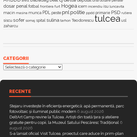
dna
dosare penale
arest
Hogea
dosar penal
fotbal
icem
isu
furt
incendiu
luncavita
frontiera
pnl
politie
PSD
PDL
macin
munca
peste
primarie
ppdd
masina
rutiera
tulcea
sofer
sulina
Teodorescu
siscu
spital
somaj
tarhon
usl
zaharcu
CATEGORII
Categorii
RECENTE
Stejaru investește în eficiența energetică: apă permanentă, parc
fotovoltaic și iluminat public modern
6 august 2026
DeltArt Camp revine la Tulcea. Artiști din toată țara și ateliere
gratuite pentru copii, la Muzeul Satului Pescăresc Tradițional
6
august 2026
S-a lansat oficial Visit Tulcea, proiectul care aduce în prim-plan