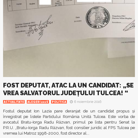
FOST DEPUTAT, ATAC LA UN CANDIDAT: „SE
VREA SALVATORUL JUDEŢULUI TULCEA! “
6 noiembrie 2016
ACTUALITATE
ALEGERI 2016
POLITICA
Fostul deputat Ion Lazia pare deranjat de un candidat propus şi
înregistrat pe listele Partidului România Unită Tulcea. Este vorba de
avocatul Bratu-Iorga Radu Răzvan, primul pe lista pentru Senat la
P.R.U. „Bratu-Iorga Radu Răzvan, fost consilier juridic al FPS Tulcea pe
vremea lui Matroz 1998-2000, fost director al...