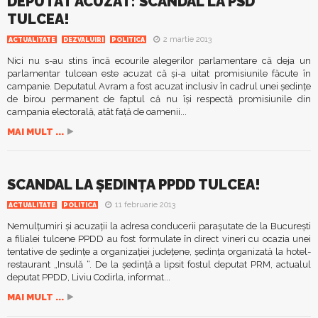
DEPUTAT ACUZAT: SCANDAL LA PSD
TULCEA!
2 martie 2013
ACTUALITATE
DEZVALUIRI
POLITICA
Nici nu s-au stins încă ecourile alegerilor parlamentare că deja un
parlamentar tulcean este acuzat că şi-a uitat promisiunile făcute în
campanie. Deputatul Avram a fost acuzat inclusiv în cadrul unei şedinţe
de birou permanent de faptul că nu îşi respectă promisiunile din
campania electorală, atât faţă de oamenii...
MAI MULT ...
SCANDAL LA ŞEDINŢA PPDD TULCEA!
11 februarie 2013
ACTUALITATE
POLITICA
Nemulţumiri şi acuzaţii la adresa conducerii paraşutate de la Bucureşti
a filialei tulcene PPDD au fost formulate în direct vineri cu ocazia unei
tentative de şedinţe a organizaţiei judeţene, şedinţa organizată la hotel-
restaurant „Insulă “. De la şedinţă a lipsit fostul deputat PRM, actualul
deputat PPDD, Liviu Codirla, informat...
MAI MULT ...