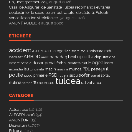
un județ spectaculos
5 august 2026
Casa de Asigurări de Sănătate Tulcea recomandă evitarea
deplasărilor la sediu pe timpul valului de cădură: Folosiți
serviciile online și telefonice!
5 august 2026
ANUNȚ PUBLIC
4 august 2026
ETICHETE
accident
alegeri
anisoara radu
AJOFM
anisoara radu
ALDE
delta
ARBDD
cj
babadag
beat
deputat
deputat
dna
arest
Hogea
dosar penal
fotbal
icem
dosare penale
furt
frontiera
pnl
PDL
isu
macin
munca
peste
incendiu
luncavita
masina
politie
PSD
sofer
primarie
siscu
spital
ppdd
somaj
rutiera
tulcea
sulina
Teodorescu
zaharcu
tarhon
usl
CATEGORII
Actualitate
(10.112)
ALEGERI 2016
(54)
ANUNȚURI
(13)
Dezvaluiri
(1.707)
Editorial
(317)