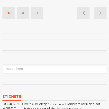
1
2
3
ETICHETE
accident
alegeri
anisoara radu deputat
AJOFM
anisoara radu
ALDE
delta
ARBDD
cj
babadag
beat
deputat