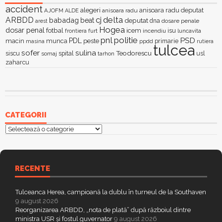
accident
alegeri
anisoara radu deputat
AJOFM
anisoara radu
ALDE
delta
ARBDD
cj
babadag
beat
deputat
dna
dosare penale
arest
Hogea
dosar penal
fotbal
icem
isu
furt
incendiu
luncavita
frontiera
pnl
politie
PSD
PDL
macin
munca
peste
primarie
ppdd
masina
rutiera
tulcea
sofer
sulina
Teodorescu
siscu
spital
somaj
tarhon
usl
zaharcu
CATEGORII
Categorii
RECENTE
Tulceanca Herea, campioană la dublu în turneul de la Southaven
9 august 2026
Reorganizarea ARBDD, „nota de plată” după războiul dintre
ministra USR și fostul guvernator
9 august 2026