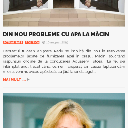
DIN NOU PROBLEME CU APA LA MĂCIN
10 august 2019
ACTUALITATE
POLITICA
Deputatul tulcean Anișoara Radu se implică din nou în rezolvarea
problemelor legate de furnizarea apei în orașul Măcin, solicitănd
răspunsuri oficiale de la conducerea Aquaserv Tulcea. “La fel s-a
întâmplat anul trecut când, oamenii disperați din cauza faptului că-n
miezul verii nu aveau apă decât cu țârâita iar dialogul...
MAI MULT ...