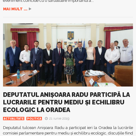
eveniment coincide cu o sărbătoare importantă a...
MAI MULT ...
DEPUTATUL ANIȘOARA RADU PARTICIPĂ LA
LUCRARILE PENTRU MEDIU ȘI ECHILIBRU
ECOLOGIC LA ORADEA
21 iunie 2019
ACTUALITATE
POLITICA
Deputatul tulcean Anișoara Radu a participat ieri la Oradea la lucrările
comisiei parlamentare pentru mediu și echilibru ecologic, discuțiile fiind