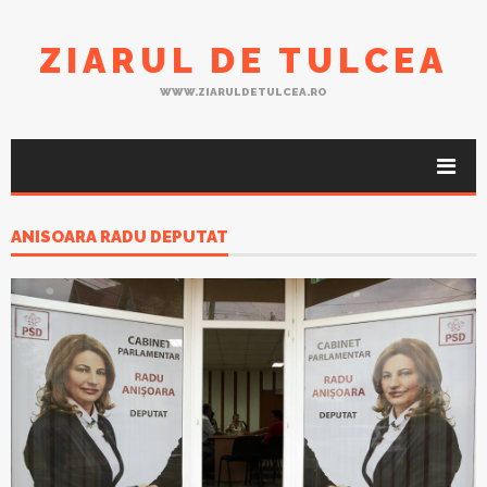
ZIARUL DE TULCEA
WWW.ZIARULDETULCEA.RO
ANISOARA RADU DEPUTAT