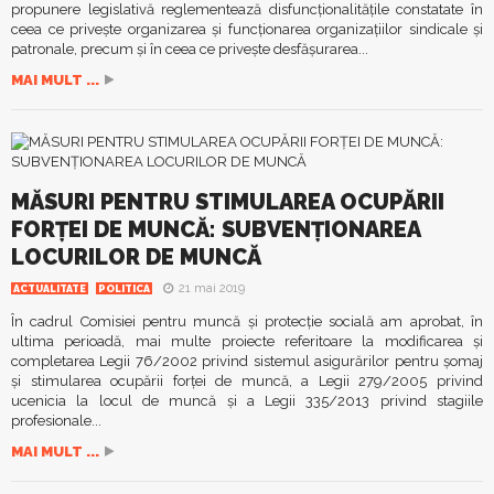
propunere legislativă reglementează disfuncţionalităţile constatate în
ceea ce privește organizarea şi funcționarea organizațiilor sindicale şi
patronale, precum şi în ceea ce privește desfășurarea...
MAI MULT ...
MĂSURI PENTRU STIMULAREA OCUPĂRII
FORŢEI DE MUNCĂ: SUBVENŢIONAREA
LOCURILOR DE MUNCĂ
21 mai 2019
ACTUALITATE
POLITICA
În cadrul Comisiei pentru muncă şi protecţie socială am aprobat, în
ultima perioadă, mai multe proiecte referitoare la modificarea şi
completarea Legii 76/2002 privind sistemul asigurărilor pentru şomaj
şi stimularea ocupării forţei de muncă, a Legii 279/2005 privind
ucenicia la locul de muncă şi a Legii 335/2013 privind stagiile
profesionale...
MAI MULT ...