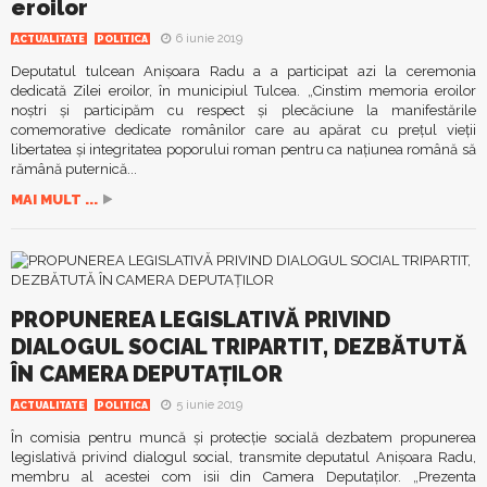
eroilor
6 iunie 2019
ACTUALITATE
POLITICA
Deputatul tulcean Anișoara Radu a a participat azi la ceremonia
dedicată Zilei eroilor, în municipiul Tulcea. „Cinstim memoria eroilor
noştri şi participăm cu respect și plecăciune la manifestările
comemorative dedicate românilor care au apărat cu prețul vieții
libertatea şi integritatea poporului roman pentru ca naţiunea română să
rămână puternică...
MAI MULT ...
PROPUNEREA LEGISLATIVĂ PRIVIND
DIALOGUL SOCIAL TRIPARTIT, DEZBĂTUTĂ
ÎN CAMERA DEPUTAȚILOR
5 iunie 2019
ACTUALITATE
POLITICA
În comisia pentru muncă şi protecţie socială dezbatem propunerea
legislativă privind dialogul social, transmite deputatul Anișoara Radu,
membru al acestei com isii din Camera Deputaților. „Prezenta