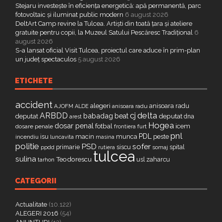
Stejaru investește în eficiența energetică: apă permanentă, parc
fotovoltaic și iluminat public modern
6 august 2026
DeltArt Camp revine la Tulcea. Artiști din toată țara și ateliere
gratuite pentru copii, la Muzeul Satului Pescăresc Tradițional
6
august 2026
S-a lansat oficial Visit Tulcea, proiectul care aduce în prim-plan
un județ spectaculos
5 august 2026
ETICHETE
accident
alegeri
anisoara radu
AJOFM
anisoara radu
ALDE
delta
ARBDD
cj
babadag
beat
deputat
deputat
dna
arest
Hogea
dosar penal
fotbal
icem
dosare penale
furt
frontiera
pnl
PDL
isu
macin
munca
peste
incendiu
luncavita
masina
politie
PSD
sofer
primarie
siscu
spital
ppdd
somaj
rutiera
tulcea
sulina
Teodorescu
zaharcu
tarhon
usl
CATEGORII
Actualitate
(10.122)
ALEGERI 2016
(54)