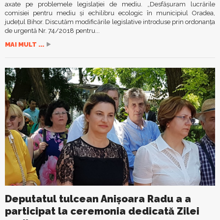
axate pe problemele legislației de mediu. „Desfășuram lucrările
comisiei pentru mediu şi echilibru ecologic în municipiul Oradea,
județul Bihor. Discutăm modificările legislative introduse prin ordonanța
de urgentă Nr. 74/2018 pentru...
MAI MULT ...
Deputatul tulcean Anișoara Radu a a
participat la ceremonia dedicată Zilei