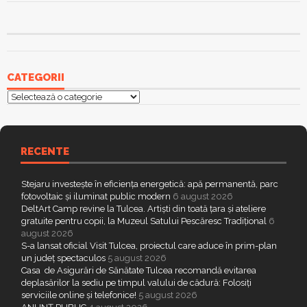
CATEGORII
Categorii
RECENTE
Stejaru investește în eficiența energetică: apă permanentă, parc
fotovoltaic și iluminat public modern
6 august 2026
DeltArt Camp revine la Tulcea. Artiști din toată țara și ateliere
gratuite pentru copii, la Muzeul Satului Pescăresc Tradițional
6
august 2026
S-a lansat oficial Visit Tulcea, proiectul care aduce în prim-plan
un județ spectaculos
5 august 2026
Casa de Asigurări de Sănătate Tulcea recomandă evitarea
deplasărilor la sediu pe timpul valului de cădură: Folosiți
serviciile online și telefonice!
5 august 2026