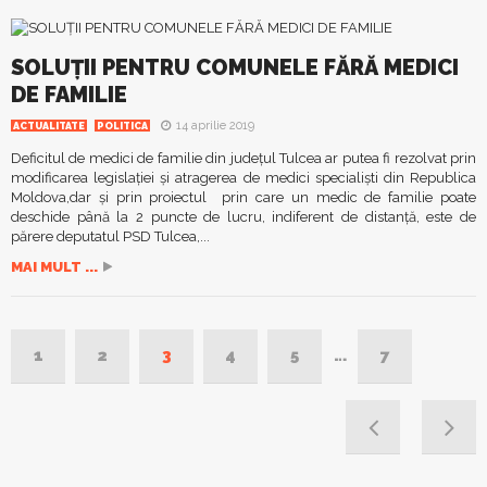
SOLUȚII PENTRU COMUNELE FĂRĂ MEDICI
DE FAMILIE
14 aprilie 2019
ACTUALITATE
POLITICA
Deficitul de medici de familie din județul Tulcea ar putea fi rezolvat prin
modificarea legislației și atragerea de medici specialiști din Republica
Moldova,dar și prin proiectul prin care un medic de familie poate
deschide până la 2 puncte de lucru, indiferent de distanță, este de
părere deputatul PSD Tulcea,...
MAI MULT ...
1
2
3
4
5
…
7