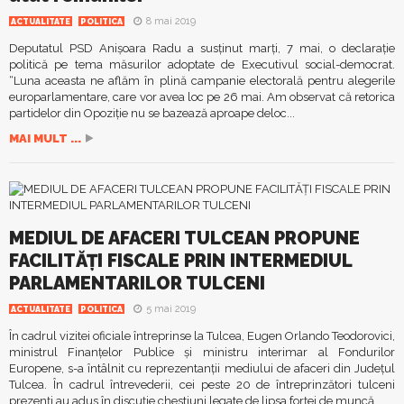
8 mai 2019
ACTUALITATE
POLITICA
Deputatul PSD Anişoara Radu a susţinut marţi, 7 mai, o declaraţie
politică pe tema măsurilor adoptate de Executivul social-democrat.
“Luna aceasta ne aflăm în plină campanie electorală pentru alegerile
europarlamentare, care vor avea loc pe 26 mai. Am observat că retorica
partidelor din Opoziţie nu se bazează aproape deloc...
MAI MULT ...
MEDIUL DE AFACERI TULCEAN PROPUNE
FACILITĂȚI FISCALE PRIN INTERMEDIUL
PARLAMENTARILOR TULCENI
5 mai 2019
ACTUALITATE
POLITICA
În cadrul vizitei oficiale întreprinse la Tulcea, Eugen Orlando Teodorovici,
ministrul Finanțelor Publice și ministru interimar al Fondurilor
Europene, s-a întâlnit cu reprezentanții mediului de afaceri din Județul
Tulcea. În cadrul întrevederii, cei peste 20 de întreprinzători tulceni
prezenți au adus în discuție chestiuni legate de lipsa forței de muncă...