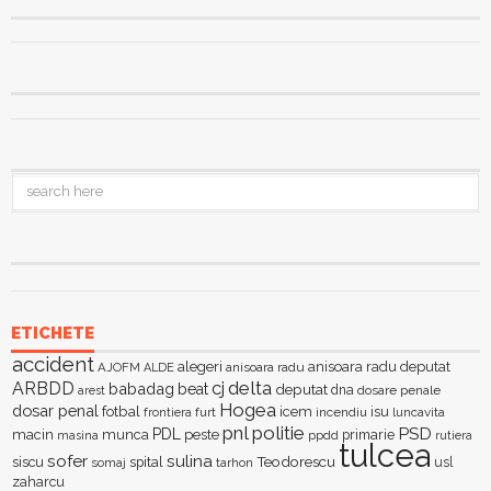
ETICHETE
accident
alegeri
anisoara radu deputat
AJOFM
anisoara radu
ALDE
delta
ARBDD
cj
babadag
beat
deputat
dna
dosare penale
arest
Hogea
dosar penal
fotbal
icem
isu
furt
incendiu
luncavita
frontiera
pnl
politie
PSD
PDL
macin
munca
peste
primarie
ppdd
masina
rutiera
tulcea
sofer
sulina
Teodorescu
siscu
spital
somaj
tarhon
usl
zaharcu