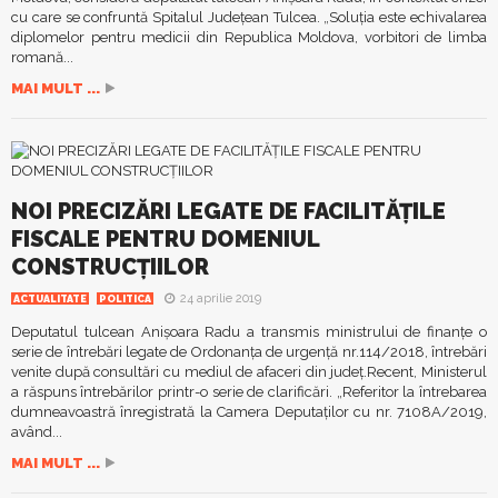
cu care se confruntă Spitalul Județean Tulcea. „Soluţia este echivalarea
diplomelor pentru medicii din Republica Moldova, vorbitori de limba
romană...
MAI MULT ...
NOI PRECIZĂRI LEGATE DE FACILITĂȚILE
FISCALE PENTRU DOMENIUL
CONSTRUCȚIILOR
24 aprilie 2019
ACTUALITATE
POLITICA
Deputatul tulcean Anişoara Radu a transmis ministrului de finanţe o
serie de întrebări legate de Ordonanţa de urgenţă nr.114/2018, întrebări
venite după consultări cu mediul de afaceri din județ.Recent, Ministerul
a răspuns întrebărilor printr-o serie de clarificări. „Referitor la întrebarea
dumneavoastră înregistrată la Camera Deputaților cu nr. 7108A/2019,
având...
MAI MULT ...