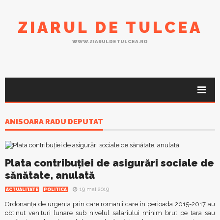
ZIARUL DE TULCEA
WWW.ZIARULDETULCEA.RO
ANISOARA RADU DEPUTAT
Plata contribuţiei de asigurări sociale de
sănătate, anulată
19 mai 2019
ACTUALITATE
POLITICA
Ordonanța de urgenta prin care romanii care in perioada 2015-2017 au
obtinut venituri lunare sub nivelul salariului minim brut pe tara sau