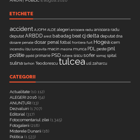
ANUNȚ PUBLIC
4 august 2026
ETICHETE
accident
alegeri
anisoara radu
AJOFM
anisoara radu
ALDE
delta
ARBDD
cj
babadag
beat
deputat
deputat
dna
arest
Hogea
dosar penal
fotbal
icem
dosare penale
furt
frontiera
pnl
PDL
isu
macin
munca
peste
incendiu
luncavita
masina
politie
PSD
sofer
primarie
siscu
spital
ppdd
somaj
rutiera
tulcea
sulina
Teodorescu
zaharcu
tarhon
usl
CATEGORII
Actualitate
(10.112)
ALEGERI 2016
(54)
ANUNȚURI
(13)
Dezvaluiri
(1.707)
Editorial
(317)
Fotocomentariul zilei
(1.345)
Fotogalerii
(218)
Misterele Dunarii
(18)
Politica
(1.533)