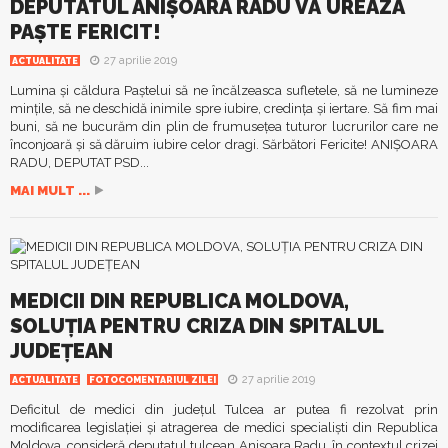
DEPUTATUL ANIȘOARA RADU VĂ UREAZĂ
PAȘTE FERICIT!
27 aprilie 2019
ACTUALITATE
Lumina şi căldura Paştelui să ne încălzeasca sufletele, să ne lumineze
minţile, să ne deschidă inimile spre iubire, credinţa şi iertare. Să fim mai
buni, să ne bucurăm din plin de frumuseţea tuturor lucrurilor care ne
înconjoară şi să dăruim iubire celor dragi. Sărbători Fericite! ANIȘOARA
RADU, DEPUTAT PSD...
MAI MULT ...
MEDICII DIN REPUBLICA MOLDOVA,
SOLUȚIA PENTRU CRIZA DIN SPITALUL
JUDEȚEAN
27 aprilie 2019
ACTUALITATE
FOTOCOMENTARIUL ZILEI
Deficitul de medici din județul Tulcea ar putea fi rezolvat prin
modificarea legislației și atragerea de medici specialiști din Republica
Moldova, consideră deputatul tulcean Anișoara Radu, în contextul crizei