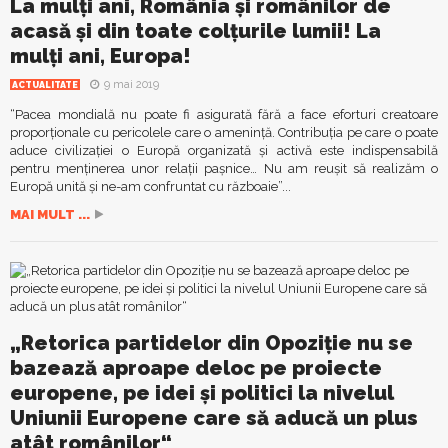
La mulți ani, România și românilor de
acasă și din toate colțurile lumii! La
mulți ani, Europa!
9 mai 2019
ACTUALITATE
“Pacea mondială nu poate fi asigurată fără a face eforturi creatoare
proporţionale cu pericolele care o ameninţă. Contribuţia pe care o poate
aduce civilizaţiei o Europă organizată şi activă este indispensabilă
pentru menţinerea unor relaţii paşnice… Nu am reuşit să realizăm o
Europă unită şi ne-am confruntat cu războaie”...
MAI MULT ...
„Retorica partidelor din Opoziţie nu se
bazează aproape deloc pe proiecte
europene, pe idei şi politici la nivelul
Uniunii Europene care să aducă un plus
atât românilor“