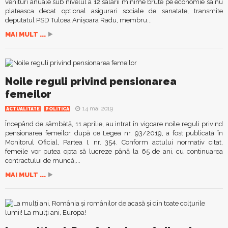
venituri anuale sub nivelul a 12 salarii minime brute pe economie sa nu
plateasca decat optional asigurari sociale de sanatate, transmite
deputatul PSD Tulcea Anișoara Radu, membru...
MAI MULT ...
Noile reguli privind pensionarea
femeilor
14 mai 2019
ACTUALITATE
POLITICA
Începând de sâmbătă, 11 aprilie, au intrat în vigoare noile reguli privind
pensionarea femeilor, după ce Legea nr. 93/2019, a fost publicată în
Monitorul Oficial, Partea I, nr. 354. Conform actului normativ citat,
femeile vor putea opta să lucreze până la 65 de ani, cu continuarea
contractului de muncă,...
MAI MULT ...