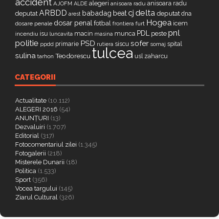
accident
alegeri
anisoara radu
AJOFM
anisoara radu
ALDE
delta
ARBDD
cj
babadag
beat
deputat
deputat
dna
arest
Hogea
dosar penal
fotbal
icem
dosare penale
furt
frontiera
pnl
PDL
isu
macin
munca
peste
incendiu
luncavita
masina
politie
PSD
sofer
primarie
siscu
spital
ppdd
somaj
rutiera
tulcea
sulina
Teodorescu
zaharcu
tarhon
usl
CATEGORII
Actualitate
(10.112)
ALEGERI 2016
(54)
ANUNȚURI
(13)
Dezvaluiri
(1.707)
Editorial
(317)
Fotocomentariul zilei
(1.345)
Fotogalerii
(218)
Misterele Dunarii
(18)
Politica
(1.533)
Sport
(356)
Vocea targului
(145)
Ziarul Cultural
(326)