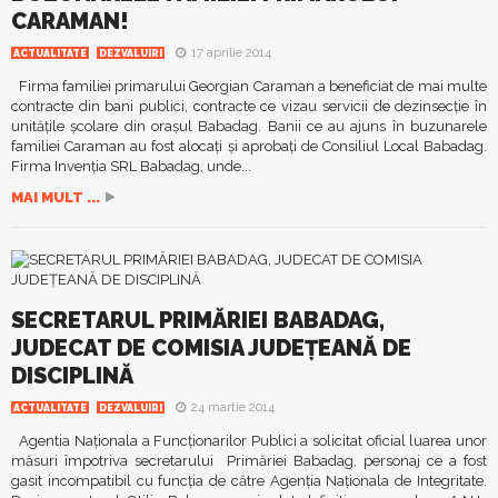
CARAMAN!
17 aprilie 2014
ACTUALITATE
DEZVALUIRI
Firma familiei primarului Georgian Caraman a beneficiat de mai multe
contracte din bani publici, contracte ce vizau servicii de dezinsecţie în
unităţile şcolare din oraşul Babadag. Banii ce au ajuns în buzunarele
familiei Caraman au fost alocaţi şi aprobaţi de Consiliul Local Babadag.
Firma Invenţia SRL Babadag, unde...
MAI MULT ...
SECRETARUL PRIMĂRIEI BABADAG,
JUDECAT DE COMISIA JUDEŢEANĂ DE
DISCIPLINĂ
24 martie 2014
ACTUALITATE
DEZVALUIRI
Agentia Naţionala a Funcţionarilor Publici a solicitat oficial luarea unor
măsuri împotriva secretarului Primăriei Babadag, personaj ce a fost
gasit incompatibil cu funcţia de către Agenţia Naţionala de Integritate.