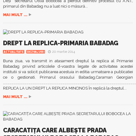
Deşi secretarul Otilia Bobocea a pierdut definitiv procesul cu A.N.I.,
primarul din Babadag nu a luat nici o măsură...
MAI MULT ...
DREPT LA REPLICA-PRIMARIA BABADAG
20 martie 2014
ACTUALITATE
DEZVALUIRI
Buna ziua, va transmit in atasament dreptul la replica al Primariei
Babadag privind articolele d-voastra legate de activitatea acestei
institutii si va solicit publicarea acestuia in editia urmatoare a publicatiei
ce o gestionati. Primarul orasului Babadag,Caraman Georgian
……………………………………………………………………………………………………………………………………………………………………
REPLICA LA UN DREPT LA REPLICA MINCINOS În replică la dreptul...
MAI MULT ...
CARACATIŢA CARE ALBEŞTE PRADA