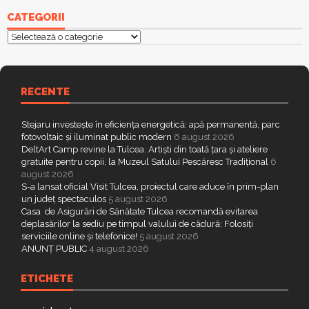
CATEGORII
Categorii
RECENTE
Stejaru investește în eficiența energetică: apă permanentă, parc
fotovoltaic și iluminat public modern
6 august 2026
DeltArt Camp revine la Tulcea. Artiști din toată țara și ateliere
gratuite pentru copii, la Muzeul Satului Pescăresc Tradițional
6
august 2026
S-a lansat oficial Visit Tulcea, proiectul care aduce în prim-plan
un județ spectaculos
5 august 2026
Casa de Asigurări de Sănătate Tulcea recomandă evitarea
deplasărilor la sediu pe timpul valului de cădură: Folosiți
serviciile online și telefonice!
5 august 2026
ANUNȚ PUBLIC
4 august 2026
ETICHETE