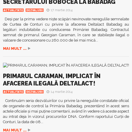
SECRETARULUI BOBOCEA LA BABADAG
17 martie 2014
ACTUALITATE
DEZVALUIRI
Deşi par la prima vedere nişte scăpări nevinovate neregulile semnalate
de Curtea de Conturi cu privire la afacerea Deltalact Babadag au
legături indubitabile cu conducerea Primăriei Babadag. Contractul
semnat de primarul Georgian Caraman, în care se stabileşte ilegal o
valoare de concesionare cu 260.000 de lei mai mică...
MAI MULT ...
PRIMARUL CARAMAN, IMPLICAT ÎN
AFACEREA ILEGALĂ DELTALACT!
14 martie 2014
ACTUALITATE
DEZVALUIRI
Continuăm seria dezvăluirilor cu privire la neregulile constatate oficial
de organele de control la Primăria Babadag, prezentând în acest sens
actele oficiale şi mai puţine comentarii, având în vedere că aceste aspect
au intrat deja în vizorul procurorilor DNA. Conform raportului Curţii de
Conturi, la data de 08...
MAI MULT ...