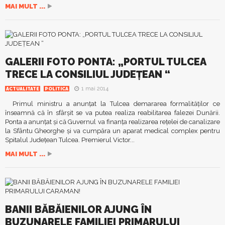
MAI MULT ...
GALERII FOTO PONTA: „PORTUL TULCEA
TRECE LA CONSILIUL JUDEŢEAN “
1 mai 2014
ACTUALITATE
POLITICA
Primul ministru a anunţat la Tulcea demararea formalităţilor ce
înseamnă că în sfârşit se va putea realiza reabilitarea falezei Dunării.
Ponta a anunţat şi că Guvernul va finanţa realizarea reţelei de canalizare
la Sfântu Gheorghe şi va cumpăra un aparat medical complex pentru
Spitalul Judeţean Tulcea. Premierul Victor...
MAI MULT ...
BANII BĂBĂIENILOR AJUNG ÎN
BUZUNARELE FAMILIEI PRIMARULUI