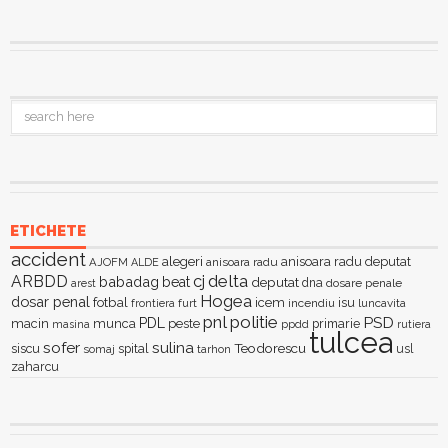
ETICHETE
accident
alegeri
anisoara radu deputat
AJOFM
anisoara radu
ALDE
delta
ARBDD
cj
babadag
beat
deputat
dna
dosare penale
arest
Hogea
dosar penal
fotbal
icem
isu
furt
incendiu
luncavita
frontiera
pnl
politie
PSD
PDL
macin
munca
peste
primarie
ppdd
masina
rutiera
tulcea
sofer
sulina
Teodorescu
siscu
spital
somaj
tarhon
usl
zaharcu