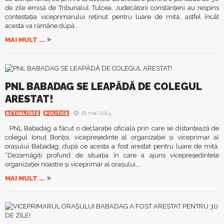
de zile emisă de Tribunalul Tulcea. Judecătorii constănţeni au respins
contestaţia viceprimarului reţinut pentru luare de mită, astfel încât
acesta va rămâne după...
MAI MULT ...
PNL BABADAG SE LEAPĂDĂ DE COLEGUL
ARESTAT!
18 mai 2014
ACTUALITATE
POLITICA
PNL Babadag a făcut o declaraţie oficială prin care se distanţează de
colegul Ionuţ Bonţoi, vicepreşedinte al organizaţiei şi viceprimar al
oraşului Babadag, după ce acesta a fost arestat pentru luare de mită.
“Dezamăgiţi profund de situaţia în care a ajuns vicepreşedintele
organizaţiei noastre şi viceprimar al oraşului,...
MAI MULT ...