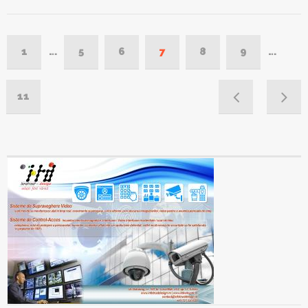
1
…
5
6
7
8
9
…
11