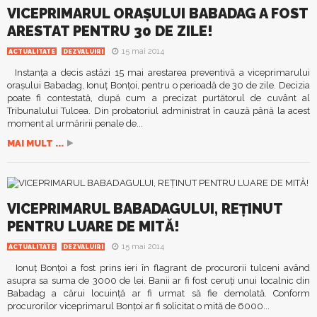
VICEPRIMARUL ORAŞULUI BABADAG A FOST
ARESTAT PENTRU 30 DE ZILE!
15 mai 2014
ACTUALITATE
DEZVALUIRI
Instanţa a decis astăzi 15 mai arestarea preventivă a viceprimarului
oraşului Babadag, Ionuţ Bonţoi, pentru o perioadă de 30 de zile. Decizia
poate fi contestată, după cum a precizat purtătorul de cuvânt al
Tribunalului Tulcea. Din probatoriul administrat în cauză până la acest
moment al urmăririi penale de...
MAI MULT ...
VICEPRIMARUL BABADAGULUI, REŢINUT
PENTRU LUARE DE MITĂ!
15 mai 2014
ACTUALITATE
DEZVALUIRI
Ionuţ Bonţoi a fost prins ieri în flagrant de procurorii tulceni având
asupra sa suma de 3000 de lei. Banii ar fi fost ceruţi unui localnic din
Babadag a cărui locuinţă ar fi urmat să fie demolată. Conform
procurorilor viceprimarul Bonţoi ar fi solicitat o mită de 6000...