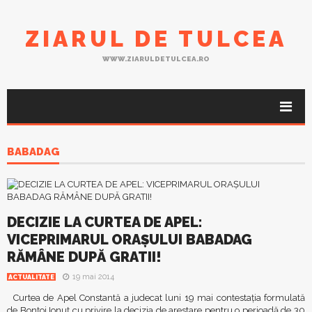
ZIARUL DE TULCEA
WWW.ZIARULDETULCEA.RO
BABADAG
DECIZIE LA CURTEA DE APEL:
VICEPRIMARUL ORAŞULUI BABADAG
RĂMÂNE DUPĂ GRATII!
19 mai 2014
ACTUALITATE
Curtea de Apel Constantă a judecat luni 19 mai contestaţia formulată
de Bonţoi Ionuţ cu privire la decizia de arestare pentru o perioadă de 30